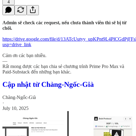
4
Admin sẽ check các request, nếu chưa thành viên thì sẽ bị từ
chối.
https://drive.google.com/file/d/13ATcUutyy_upKPnt9L4PlCGdPjFF
usp=drive_link
Cảm ơn các bạn nhiều.
—
Rất mong được các bạn chia sẻ chương trình Prime Pro Max và
Paid-Substack đến những bạn khác.
Cập nhật từ Chàng-Ngốc-Già
Chàng-Ngốc-Già
·
July 10, 2025