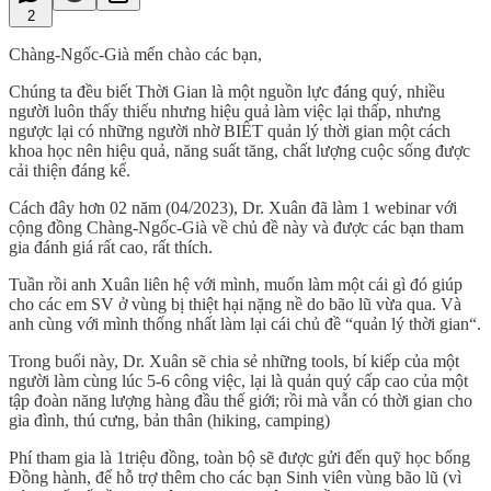
2
Chàng-Ngốc-Già mến chào các bạn,
Chúng ta đều biết Thời Gian là một nguồn lực đáng quý, nhiều
người luôn thấy thiếu nhưng hiệu quả làm việc lại thấp, nhưng
ngược lại có những người nhờ BIẾT quản lý thời gian một cách
khoa học nên hiệu quả, năng suất tăng, chất lượng cuộc sống được
cải thiện đáng kể.
Cách đây hơn 02 năm (04/2023), Dr. Xuân đã làm 1 webinar với
cộng đồng Chàng-Ngốc-Già về chủ đề này và được các bạn tham
gia đánh giá rất cao, rất thích.
Tuần rồi anh Xuân liên hệ với mình, muốn làm một cái gì đó giúp
cho các em SV ở vùng bị thiệt hại nặng nề do bão lũ vừa qua. Và
anh cùng với mình thống nhất làm lại cái chủ đề “quản lý thời gian“.
Trong buổi này, Dr. Xuân sẽ chia sẻ những tools, bí kiếp của một
người làm cùng lúc 5-6 công việc, lại là quản quý cấp cao của một
tập đoàn năng lượng hàng đầu thế giới; rồi mà vẫn có thời gian cho
gia đình, thú cưng, bản thân (hiking, camping)
Phí tham gia là 1triệu đồng, toàn bộ sẽ được gửi đến quỹ học bổng
Đồng hành, để hỗ trợ thêm cho các bạn Sinh viên vùng bão lũ (vì