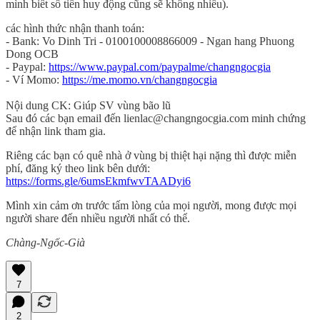
mình biết số tiền huy động cũng sẽ không nhiều).
các hình thức nhận thanh toán:
- Bank: Vo Dinh Tri - 0100100008866009 - Ngan hang Phuong
Dong OCB
- Paypal:
https://www.paypal.com/paypalme/changngocgia
- Ví Momo:
https://me.momo.vn/changngocgia
Nội dung CK: Giúp SV vùng bão lũ
Sau đó các bạn email đến lienlac@changngocgia.com minh chứng
để nhận link tham gia.
Riêng các bạn có quê nhà ở vùng bị thiệt hại nặng thì được miễn
phí, đăng ký theo link bên dưới:
https://forms.gle/6umsEkmfwvTAADyi6
Mình xin cảm ơn trước tấm lòng của mọi người, mong được mọi
người share đến nhiều người nhất có thể.
Chàng-Ngốc-Già
7
2