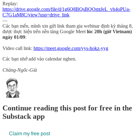
Replay:
https://drive.google.com/file/d/1g6Q8BQsBQOmtJeL_vh4oPUa-
C7G1aM8C/view?usp=drive_link
—
Các bạn mến, mình xin gửi link tham gia webinar định kỳ tháng 8,
được thực hiện trên nền tảng Google Meet
lúc 20h (giờ Vietnam)
ngày 01/09
:
Video call link:
https://meet.google.com/yys-hokz-yyg
Các bạn nhớ add vào calendar nghen.
Chàng-Ngốc-Già
Continue reading this post for free in the
Substack app
Claim my free post