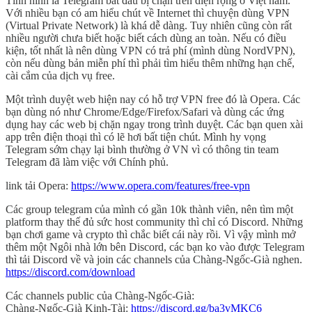
Tình hình là Telegram bắt đầu bị chặn trên diện rộng ở Việt nam.
Với nhiều bạn có am hiểu chút về Internet thì chuyện dùng VPN
(Virtual Private Network) là khá dễ dàng. Tuy nhiên cũng còn rất
nhiều người chưa biết hoặc biết cách dùng an toàn. Nếu có điều
kiện, tốt nhất là nên dùng VPN có trả phí (mình dùng NordVPN),
còn nếu dùng bản miễn phí thì phải tìm hiểu thêm những hạn chế,
cài cắm của dịch vụ free.
Một trình duyệt web hiện nay có hỗ trợ VPN free đó là Opera. Các
bạn dùng nó như Chrome/Edge/Firefox/Safari và dùng các ứng
dụng hay các web bị chặn ngay trong trình duyệt. Các bạn quen xài
app trên điện thoại thì có lẽ hơi bất tiện chút. Mình hy vọng
Telegram sớm chạy lại bình thường ở VN vì có thông tin team
Telegram đã làm việc với Chính phủ.
link tải Opera:
https://www.opera.com/features/free-vpn
Các group telegram của mình có gần 10k thành viên, nên tìm một
platform thay thế đủ sức host community thì chỉ có Discord. Những
bạn chơi game và crypto thì chắc biết cái này rồi. Vì vậy mình mở
thêm một Ngôi nhà lớn bên Discord, các bạn ko vào được Telegram
thì tải Discord về và join các channels của Chàng-Ngốc-Già nghen.
https://discord.com/download
Các channels public của Chàng-Ngốc-Già:
Chàng-Ngốc-Già Kinh-Tài:
https://discord.gg/ba3vMKC6