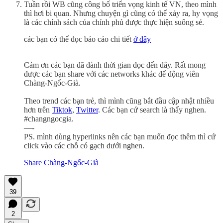
Tuần rồi WB cũng công bố triển vọng kinh tế VN, theo mình
thì hơi bi quan. Nhưng chuyện gì cũng có thể xảy ra, hy vọng
là các chính sách của chính phủ được thực hiện suông sẻ.
các bạn có thể đọc báo cáo chi tiết
ở đây
Cảm ơn các bạn đã dành thời gian đọc đến đây. Rất mong
được các bạn share với các networks khác để động viên
Chàng-Ngốc-Già.
Theo trend các bạn trẻ, thì mình cũng bắt đầu cập nhật nhiều
hơn trên
Tiktok
,
Twitter
. Các bạn cứ search là thấy nghen.
#changngocgia.
—-
PS. mình dùng hyperlinks nên các bạn muốn đọc thêm thì cứ
click vào các chỗ có gạch dưới nghen.
Share Chàng-Ngốc-Già
39
2