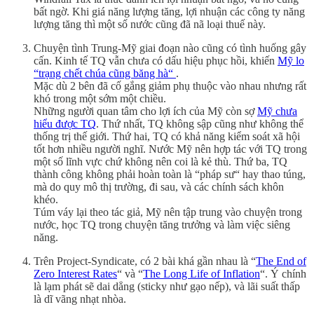
bất ngờ. Khi giá năng lượng tăng, lợi nhuận các công ty năng
lượng tăng thì một số nước cũng đã nã loại thuế này.
Chuyện tình Trung-Mỹ giai đoạn nào cũng có tình huống gây
cấn. Kinh tế TQ vẫn chưa có dấu hiệu phục hồi, khiến
Mỹ lo
“trạng chết chúa cũng băng hà“
.
Mặc dù 2 bên đã cố gắng giảm phụ thuộc vào nhau nhưng rất
khó trong một sớm một chiều.
Những người quan tâm cho lợi ích của Mỹ còn sợ
Mỹ chưa
hiểu được TQ
. Thứ nhất, TQ không sập cũng như không thể
thống trị thế giới. Thứ hai, TQ có khả năng kiểm soát xã hội
tốt hơn nhiều người nghĩ. Nước Mỹ nên hợp tác với TQ trong
một số lĩnh vực chứ không nên coi là kẻ thù. Thứ ba, TQ
thành công không phải hoàn toàn là “pháp sư“ hay thao túng,
mà do quy mô thị trường, đi sau, và các chính sách khôn
khéo.
Túm váy lại theo tác giả, Mỹ nên tập trung vào chuyện trong
nước, học TQ trong chuyện tăng trưởng và làm việc siêng
năng.
Trên Project-Syndicate, có 2 bài khá gần nhau là “
The End of
Zero Interest Rates
“ và “
The Long Life of Inflation
“. Ý chính
là lạm phát sẽ dai dẳng (sticky như gạo nếp), và lãi suất thấp
là dĩ vãng nhạt nhòa.