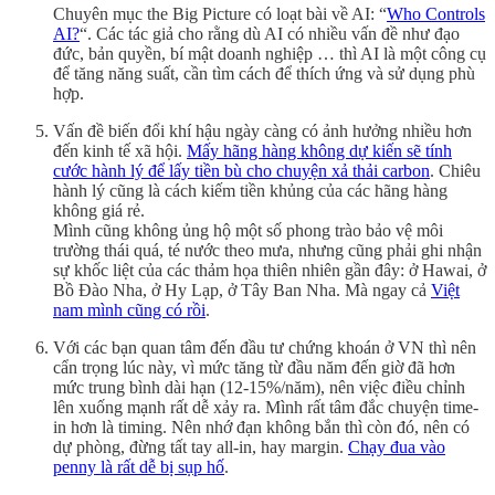
Chuyên mục the Big Picture có loạt bài về AI: “
Who Controls
AI?
“. Các tác giả cho rằng dù AI có nhiều vấn đề như đạo
đức, bản quyền, bí mật doanh nghiệp … thì AI là một công cụ
để tăng năng suất, cần tìm cách để thích ứng và sử dụng phù
hợp.
Vấn đề biến đổi khí hậu ngày càng có ảnh hưởng nhiều hơn
đến kinh tế xã hội.
Mấy hãng hàng không dự kiến sẽ tính
cước hành lý để lấy tiền bù cho chuyện xả thải carbon
. Chiêu
hành lý cũng là cách kiếm tiền khủng của các hãng hàng
không giá rẻ.
Mình cũng không ủng hộ một số phong trào bảo vệ môi
trường thái quá, té nước theo mưa, nhưng cũng phải ghi nhận
sự khốc liệt của các thảm họa thiên nhiên gần đây: ở Hawai, ở
Bồ Đào Nha, ở Hy Lạp, ở Tây Ban Nha. Mà ngay cả
Việt
nam mình cũng có rồi
.
Với các bạn quan tâm đến đầu tư chứng khoán ở VN thì nên
cẩn trọng lúc này, vì mức tăng từ đầu năm đến giờ đã hơn
mức trung bình dài hạn (12-15%/năm), nên việc điều chỉnh
lên xuống mạnh rất dễ xảy ra. Mình rất tâm đắc chuyện time-
in hơn là timing. Nên nhớ đạn không bắn thì còn đó, nên có
dự phòng, đừng tất tay all-in, hay margin.
Chạy đua vào
penny là rất dễ bị sụp hố
.