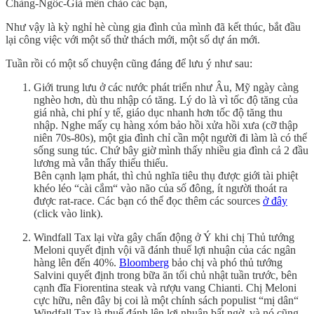
Chàng-Ngốc-Già mến chào các bạn,
Như vậy là kỳ nghỉ hè cùng gia đình của mình đã kết thúc, bắt đầu
lại công việc với một số thử thách mới, một số dự án mới.
Tuần rồi có một số chuyện cũng đáng để lưu ý như sau:
Giới trung lưu ở các nước phát triển như Âu, Mỹ ngày càng
nghèo hơn, dù thu nhập có tăng. Lý do là vì tốc độ tăng của
giá nhà, chi phí y tế, giáo dục nhanh hơn tốc độ tăng thu
nhập. Nghe mấy cụ hàng xóm bảo hồi xửa hồi xưa (cỡ thập
niên 70s-80s), một gia đình chỉ cần một người đi làm là có thể
sống sung túc. Chứ bây giờ mình thấy nhiều gia đình cả 2 đầu
lương mà vẫn thấy thiếu thiếu.
Bên cạnh lạm phát, thì chủ nghĩa tiêu thụ được giới tài phiệt
khéo léo “cài cắm“ vào não của số đông, ít người thoát ra
được rat-race. Các bạn có thể đọc thêm các sources
ở đây
(click vào link).
Windfall Tax lại vừa gây chấn động ở Ý khi chị Thủ tướng
Meloni quyết định vội vã đánh thuế lợi nhuận của các ngân
hàng lên đến 40%.
Bloomberg
bảo chị và phó thủ tướng
Salvini quyết định trong bữa ăn tối chủ nhật tuần trước, bên
cạnh đĩa Fiorentina steak và rượu vang Chianti. Chị Meloni
cực hữu, nên đây bị coi là một chính sách populist “mị dân“
Windfall Tax là thuế đánh lên lợi nhuận bất ngờ, và nó cũng