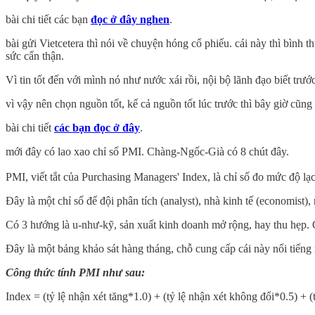
bài chi tiết các bạn
đọc ở đây nghen
.
bài gửi Vietcetera thì nói về chuyện hóng cổ phiếu. cái này thì bìn
sức cẩn thận.
Vì tin tốt đến với mình nó như nước xái rồi, nội bộ lãnh đạo biết trướ
vì vậy nên chọn nguồn tốt, kể cả nguồn tốt lúc trước thì bây giờ cũn
bài chi tiết
các bạn đọc ở đây
.
mới đây có lao xao chỉ số PMI. Chàng-Ngốc-Già có 8 chút đây.
PMI, viết tắt của Purchasing Managers' Index, là chỉ số đo mức độ 
Đây là một chỉ số để đội phân tích (analyst), nhà kinh tế (economist), n
Có 3 hướng là u-như-kỹ, sản xuất kinh doanh mở rộng, hay thu hẹp. 
Đây là một bảng khảo sát hàng tháng, chỗ cung cấp cái này nổi tiếng 
Công thức tính PMI như sau:
Index = (tỷ lệ nhận xét tăng*1.0) + (tỷ lệ nhận xét không đổi*0.5) + (