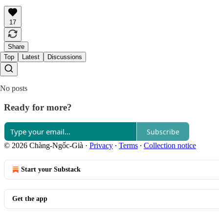
17
Share
Top
Latest
Discussions
No posts
Ready for more?
Subscribe
© 2026 Chàng-Ngốc-Già
·
Privacy
∙
Terms
∙
Collection notice
Start your Substack
Get the app