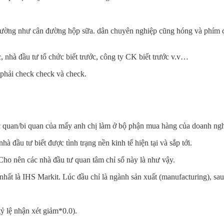
h thường như cân đường hộp sữa. dân chuyên nghiệp cũng hóng và phím c
c, nhà đầu tư tổ chức biết trước, công ty CK biết trước v.v…
g phải check check và check.
lạc quan/bi quan của mấy anh chị làm ở bộ phận mua hàng của doanh ngh
hà đầu tư biết được tình trạng nền kinh tế hiện tại và sắp tới.
Cho nên các nhà đầu tư quan tâm chỉ số này là như vậy.
nhất là IHS Markit. Lúc đầu chỉ là ngành sản xuất (manufacturing), sau
tỷ lệ nhận xét giảm*0.0).