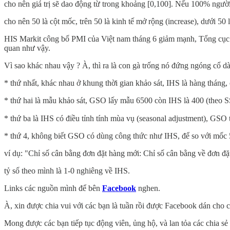
cho nên giá trị sẽ dao động từ trong khoảng [0,100]. Nếu 100% người 
cho nên 50 là cột mốc, trên 50 là kinh tế mở rộng (increase), dưới 50 
HIS Markit công bố PMI của Việt nam tháng 6 giảm mạnh, Tổng cục 
quan như vậy.
Vì sao khác nhau vậy ? À, thì ra là con gà trống nó đứng ngóng cổ dà
* thứ nhất, khác nhau ở khung thời gian khảo sát, IHS là hàng tháng
* thứ hai là mẫu khảo sát, GSO lấy mẫu 6500 còn IHS là 400 (theo S
* thứ ba là IHS có điều tỉnh tính mùa vụ (seasonal adjustment), GSO
* thứ 4, không biết GSO có dùng công thức như IHS, để so với mốc 5
ví dụ: "Chỉ số cân bằng đơn đặt hàng mới: Chỉ số cân bằng về đơn đ
tỷ số theo mình là 1-0 nghiêng về IHS.
Links các nguồn mình để bên
Facebook
nghen.
À, xin được chia vui với các bạn là tuần rồi được Facebook dán cho cá
Mong được các bạn tiếp tục động viên, ủng hộ, và lan tỏa các chia sẻ