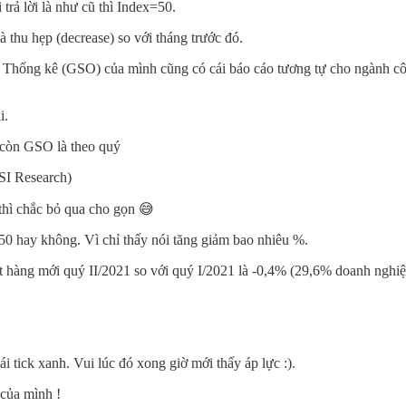
trả lời là như cũ thì Index=50.
là thu hẹp (decrease) so với tháng trước đó.
Thống kê (GSO) của mình cũng có cái báo cáo tương tự cho ngành côn
i.
, còn GSO là theo quý
SI Research)
 thì chắc bỏ qua cho gọn 😅
0 hay không. Vì chỉ thấy nói tăng giảm bao nhiêu %.
ặt hàng mới quý II/2021 so với quý I/2021 là -0,4% (29,6% doanh nghi
i tick xanh. Vui lúc đó xong giờ mới thấy áp lực :).
 của mình !