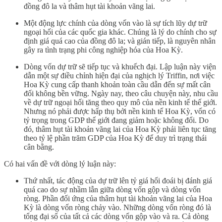
đồng đô la và thâm hụt tài khoản vãng lai.
Một động lực chính của dòng vốn vào là sự tích lũy dự trữ
ngoại hối của các quốc gia khác. Chúng là lý do chính cho sự
định giá quá cao của đồng đô la; và gián tiếp, là nguyên nhân
gây ra tình trạng phi công nghiệp hóa của Hoa Kỳ.
Dòng vốn dự trữ sẽ tiếp tục và khuếch đại. Lập luận này viện
dẫn một sự điều chỉnh hiện đại của nghịch lý Triffin, nơi việc
Hoa Kỳ cung cấp thanh khoản toàn cầu dẫn đến sự mất cân
đối không bền vững. Ngày nay, theo câu chuyện này, nhu cầu
về dự trữ ngoại hối tăng theo quy mô của nền kinh tế thế giới.
Nhưng nó phải được hấp thụ bởi nền kinh tế Hoa Kỳ, vốn có
tỷ trọng trong GDP thế giới đang giảm hoặc không đổi. Do
đó, thâm hụt tài khoản vãng lai của Hoa Kỳ phải liên tục tăng
theo tỷ lệ phần trăm GDP của Hoa Kỳ để duy trì trạng thái
cân bằng.
Có hai vấn đề với dòng lý luận này:
Thứ nhất, tác động của dự trữ lên tỷ giá hối đoái bị đánh giá
quá cao do sự nhầm lẫn giữa dòng vốn gộp và dòng vốn
ròng. Phần đối ứng của thâm hụt tài khoản vãng lai của Hoa
Kỳ là dòng vốn ròng chảy vào. Những dòng vốn ròng đó là
tổng đại số của tất cả các dòng vốn gộp vào và ra. Cả dòng