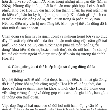
hơn đáng kể so với các nước khác trong những năm gần đây (Miran
2024). Nhưng đây không phải là chuẩn mực phù hợp. Lợi suất trái
phiếu Kho bạc Hoa Kỳ dài hạn có hai thành phần: lãi suất ngắn hạn
dự kiến và phần bù kỳ hạn (term premium). Khi đánh giá lợi ích của
vị thế dự trữ của đồng đô la, điều quan trọng là phần bù kỳ hạn.
Nếu có, điều này vẫn bị nén đáng kể, báo hiệu vị thế của đồng đô la
như một tài sản an toàn.
Chẩn đoán sai lầm này là quan trọng và nghiêm trọng bởi vì nó thúc
đẩy đề xuất cấp tiến nhất của thỏa thuận mới: rằng việc nắm giữ trái
phiếu kho bạc Hoa Kỳ của nước ngoài phải trả một ‘phí người
dùng’ (dựa trên số dư nợ hoặc doanh thu), do đó nội hóa hóa các lợi
ích mà các nước ngoài có được từ việc tiếp cận thị trường tài chính
Hoa Kỳ.
Các quốc gia có thể bị ép buộc sử dụng đồng đô la
không?
Một hệ thống mới sẽ nhằm đạt được hai mục tiêu: làm mất giá đồng
đô la để phục hồi ngành công nghiệp Hoa Kỳ và, đồng thời, đạt
được sự chia sẻ gánh nặng tài khóa tốt hơn cho Hoa Kỳ thông qua
việc tăng cường tài trợ và đóng góp của các quốc gia khác, bao gồm
cả thông qua thuế quan.
Việc đáp ứng cả hai mục tiêu sẽ đòi hỏi một hành động cân bằng
tinh tế. Dòng vốn nước ngoài vào Hoa Kỳ phải bị hạn chế vì chúng