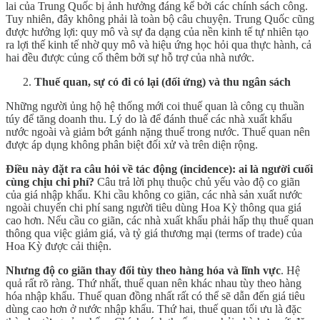
lai của Trung Quốc bị ảnh hưởng đáng kể bởi các chính sách công.
Tuy nhiên, đây không phải là toàn bộ câu chuyện. Trung Quốc cũng
được hưởng lợi: quy mô và sự đa dạng của nền kinh tế tự nhiên tạo
ra lợi thế kinh tế nhờ quy mô và hiệu ứng học hỏi qua thực hành, cả
hai đều được củng cố thêm bởi sự hỗ trợ của nhà nước.
Thuế quan, sự có đi có lại (đối ứng) và thu ngân sách
Những người ủng hộ hệ thống mới coi thuế quan là công cụ thuần
túy để tăng doanh thu. Lý do là để đánh thuế các nhà xuất khẩu
nước ngoài và giảm bớt gánh nặng thuế trong nước. Thuế quan nên
được áp dụng không phân biệt đối xử và trên diện rộng.
Điều này đặt ra câu hỏi về tác động (incidence): ai là người cuối
cùng chịu chi phí?
Câu trả lời phụ thuộc chủ yếu vào độ co giãn
của giá nhập khẩu. Khi cầu không co giãn, các nhà sản xuất nước
ngoài chuyển chi phí sang người tiêu dùng Hoa Kỳ thông qua giá
cao hơn. Nếu cầu co giãn, các nhà xuất khẩu phải hấp thụ thuế quan
thông qua việc giảm giá, và tỷ giá thương mại (terms of trade) của
Hoa Kỳ được cải thiện.
Nhưng độ co giãn thay đổi tùy theo hàng hóa và lĩnh vực
. Hệ
quả rất rõ ràng. Thứ nhất, thuế quan nên khác nhau tùy theo hàng
hóa nhập khẩu. Thuế quan đồng nhất rất có thể sẽ dẫn đến giá tiêu
dùng cao hơn ở nước nhập khẩu. Thứ hai, thuế quan tối ưu là đặc