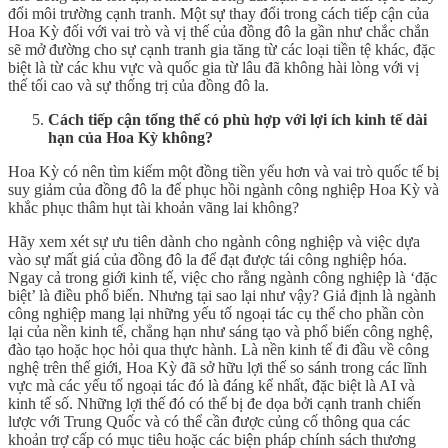
đổi môi trường cạnh tranh. Một sự thay đổi trong cách tiếp cận của
Hoa Kỳ đối với vai trò và vị thế của đồng đô la gần như chắc chắn
sẽ mở đường cho sự cạnh tranh gia tăng từ các loại tiền tệ khác, đặc
biệt là từ các khu vực và quốc gia từ lâu đã không hài lòng với vị
thế tối cao và sự thống trị của đồng đô la.
Cách tiếp cận tổng thể có phù hợp với lợi ích kinh tế dài
hạn của Hoa Kỳ không?
Hoa Kỳ có nên tìm kiếm một đồng tiền yếu hơn và vai trò quốc tế bị
suy giảm của đồng đô la để phục hồi ngành công nghiệp Hoa Kỳ và
khắc phục thâm hụt tài khoản vãng lai không?
Hãy xem xét sự ưu tiên dành cho ngành công nghiệp và việc dựa
vào sự mất giá của đồng đô la để đạt được tái công nghiệp hóa.
Ngay cả trong giới kinh tế, việc cho rằng ngành công nghiệp là ‘đặc
biệt’ là điều phổ biến. Nhưng tại sao lại như vậy? Giả định là ngành
công nghiệp mang lại những yếu tố ngoại tác cụ thể cho phần còn
lại của nền kinh tế, chẳng hạn như sáng tạo và phổ biến công nghệ,
đào tạo hoặc học hỏi qua thực hành. Là nền kinh tế đi đầu về công
nghệ trên thế giới, Hoa Kỳ đã sở hữu lợi thế so sánh trong các lĩnh
vực mà các yếu tố ngoại tác đó là đáng kể nhất, đặc biệt là AI và
kinh tế số. Những lợi thế đó có thể bị đe dọa bởi cạnh tranh chiến
lược với Trung Quốc và có thể cần được củng cố thông qua các
khoản trợ cấp có mục tiêu hoặc các biện pháp chính sách thương