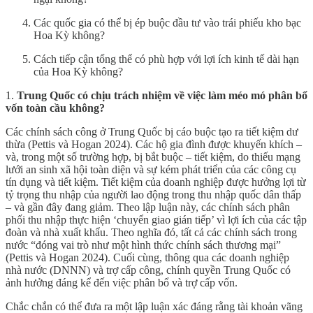
Các quốc gia có thể bị ép buộc đầu tư vào trái phiếu kho bạc
Hoa Kỳ không?
Cách tiếp cận tổng thể có phù hợp với lợi ích kinh tế dài hạn
của Hoa Kỳ không?
1.
Trung Quốc có chịu trách nhiệm về việc làm méo mó phân bổ
vốn toàn cầu không?
Các chính sách công ở Trung Quốc bị cáo buộc tạo ra tiết kiệm dư
thừa (Pettis và Hogan 2024). Các hộ gia đình được khuyến khích –
và, trong một số trường hợp, bị bắt buộc – tiết kiệm, do thiếu mạng
lưới an sinh xã hội toàn diện và sự kém phát triển của các công cụ
tín dụng và tiết kiệm. Tiết kiệm của doanh nghiệp được hưởng lợi từ
tỷ trọng thu nhập của người lao động trong thu nhập quốc dân thấp
– và gần đây đang giảm. Theo lập luận này, các chính sách phân
phối thu nhập thực hiện ‘chuyển giao gián tiếp’ vì lợi ích của các tập
đoàn và nhà xuất khẩu. Theo nghĩa đó, tất cả các chính sách trong
nước “đóng vai trò như một hình thức chính sách thương mại”
(Pettis và Hogan 2024). Cuối cùng, thông qua các doanh nghiệp
nhà nước (DNNN) và trợ cấp công, chính quyền Trung Quốc có
ảnh hưởng đáng kể đến việc phân bổ và trợ cấp vốn.
Chắc chắn có thể đưa ra một lập luận xác đáng rằng tài khoản vãng