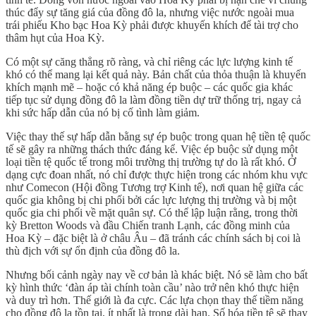
thúc đẩy sự tăng giá của đồng đô la, nhưng việc nước ngoài mua
trái phiếu Kho bạc Hoa Kỳ phải được khuyến khích để tài trợ cho
thâm hụt của Hoa Kỳ.
Có một sự căng thẳng rõ ràng, và chỉ riêng các lực lượng kinh tế
khó có thể mang lại kết quả này. Bản chất của thỏa thuận là khuyến
khích mạnh mẽ – hoặc có khả năng ép buộc – các quốc gia khác
tiếp tục sử dụng đồng đô la làm đồng tiền dự trữ thống trị, ngay cả
khi sức hấp dẫn của nó bị cố tình làm giảm.
Việc thay thế sự hấp dẫn bằng sự ép buộc trong quan hệ tiền tệ quốc
tế sẽ gây ra những thách thức đáng kể. Việc ép buộc sử dụng một
loại tiền tệ quốc tế trong môi trường thị trường tự do là rất khó. Ở
dạng cực đoan nhất, nó chỉ được thực hiện trong các nhóm khu vực
như Comecon (Hội đồng Tương trợ Kinh tế), nơi quan hệ giữa các
quốc gia không bị chi phối bởi các lực lượng thị trường và bị một
quốc gia chi phối về mặt quân sự. Có thể lập luận rằng, trong thời
kỳ Bretton Woods và đầu Chiến tranh Lạnh, các đồng minh của
Hoa Kỳ – đặc biệt là ở châu Âu – đã tránh các chính sách bị coi là
thù địch với sự ổn định của đồng đô la.
Nhưng bối cảnh ngày nay về cơ bản là khác biệt. Nó sẽ làm cho bất
kỳ hình thức ‘đàn áp tài chính toàn cầu’ nào trở nên khó thực hiện
và duy trì hơn. Thế giới là đa cực. Các lựa chọn thay thế tiềm năng
cho đồng đô la tồn tại, ít nhất là trong dài hạn. Số hóa tiền tệ sẽ thay