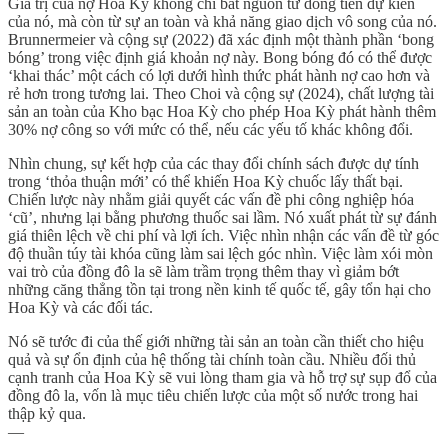
Giá trị của nợ Hoa Kỳ không chỉ bắt nguồn từ dòng tiền dự kiến
của nó, mà còn từ sự an toàn và khả năng giao dịch vô song của nó.
Brunnermeier và cộng sự (2022) đã xác định một thành phần ‘bong
bóng’ trong việc định giá khoản nợ này. Bong bóng đó có thể được
‘khai thác’ một cách có lợi dưới hình thức phát hành nợ cao hơn và
rẻ hơn trong tương lai. Theo Choi và cộng sự (2024), chất lượng tài
sản an toàn của Kho bạc Hoa Kỳ cho phép Hoa Kỳ phát hành thêm
30% nợ công so với mức có thể, nếu các yếu tố khác không đổi.
Nhìn chung, sự kết hợp của các thay đổi chính sách được dự tính
trong ‘thỏa thuận mới’ có thể khiến Hoa Kỳ chuốc lấy thất bại.
Chiến lược này nhằm giải quyết các vấn đề phi công nghiệp hóa
‘cũ’, nhưng lại bằng phương thuốc sai lầm. Nó xuất phát từ sự đánh
giá thiên lệch về chi phí và lợi ích. Việc nhìn nhận các vấn đề từ góc
độ thuần túy tài khóa cũng làm sai lệch góc nhìn. Việc làm xói mòn
vai trò của đồng đô la sẽ làm trầm trọng thêm thay vì giảm bớt
những căng thẳng tồn tại trong nền kinh tế quốc tế, gây tổn hại cho
Hoa Kỳ và các đối tác.
Nó sẽ tước đi của thế giới những tài sản an toàn cần thiết cho hiệu
quả và sự ổn định của hệ thống tài chính toàn cầu. Nhiều đối thủ
cạnh tranh của Hoa Kỳ sẽ vui lòng tham gia và hỗ trợ sự sụp đổ của
đồng đô la, vốn là mục tiêu chiến lược của một số nước trong hai
thập kỷ qua.
—