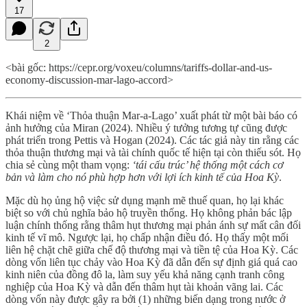
17
2
<bài gốc: https://cepr.org/voxeu/columns/tariffs-dollar-and-us-
economy-discussion-mar-lago-accord>
Khái niệm về ‘Thỏa thuận Mar-a-Lago’ xuất phát từ một bài báo có
ảnh hưởng của Miran (2024). Nhiều ý tưởng tương tự cũng được
phát triển trong Pettis và Hogan (2024). Các tác giả này tin rằng các
thỏa thuận thương mại và tài chính quốc tế hiện tại còn thiếu sót. Họ
chia sẻ cùng một tham vọng:
‘tái cấu trúc’ hệ thống một cách cơ
bản và làm cho nó phù hợp hơn với lợi ích kinh tế của Hoa Kỳ
.
Mặc dù họ ủng hộ việc sử dụng mạnh mẽ thuế quan, họ lại khác
biệt so với chủ nghĩa bảo hộ truyền thống. Họ không phản bác lập
luận chính thống rằng thâm hụt thương mại phản ánh sự mất cân đối
kinh tế vĩ mô. Ngược lại, họ chấp nhận điều đó. Họ thấy một mối
liên hệ chặt chẽ giữa chế độ thương mại và tiền tệ của Hoa Kỳ. Các
dòng vốn liên tục chảy vào Hoa Kỳ đã dẫn đến sự định giá quá cao
kinh niên của đồng đô la, làm suy yếu khả năng cạnh tranh công
nghiệp của Hoa Kỳ và dẫn đến thâm hụt tài khoản vãng lai. Các
dòng vốn này được gây ra bởi (1) những biến dạng trong nước ở