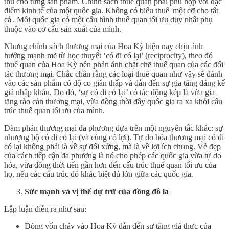
thù cho từng sản phẩm. Chính sách thuế quan phải phù hợp với đặc
điểm kinh tế của một quốc gia. Không có biểu thuế 'một cỡ cho tất
cả'. Mỗi quốc gia có một cấu hình thuế quan tối ưu duy nhất phụ
thuộc vào cơ cấu sản xuất của mình.
Nhưng chính sách thương mại của Hoa Kỳ hiện nay chịu ảnh
hưởng mạnh mẽ từ học thuyết ‘có đi có lại’ (reciprocity), theo đó
thuế quan của Hoa Kỳ nên phản ánh chặt chẽ thuế quan của các đối
tác thương mại. Chắc chắn rằng các loại thuế quan như vậy sẽ đánh
vào các sản phẩm có độ co giãn thấp và dẫn đến sự gia tăng đáng kể
giá nhập khẩu. Do đó, ‘sự có đi có lại’ có tác động kép là vừa gia
tăng rào cản thương mại, vừa đồng thời đẩy quốc gia ra xa khỏi cấu
trúc thuế quan tối ưu của mình.
Đàm phán thương mại đa phương dựa trên một nguyên tắc khác: sự
nhượng bộ có đi có lại (và cùng có lợi). Tự do hóa thương mại có đi
có lại không phải là về sự đối xứng, mà là về lợi ích chung. Vẻ đẹp
của cách tiếp cận đa phương là nó cho phép các quốc gia vừa tự do
hóa, vừa đồng thời tiến gần hơn đến cấu trúc thuế quan tối ưu của
họ, nếu các cấu trúc đó khác biệt đủ lớn giữa các quốc gia.
Sức mạnh và vị thế dự trữ của đồng đô la
Lập luận diễn ra như sau:
Dòng vốn chảy vào Hoa Kỳ dẫn đến sự tăng giá thực của