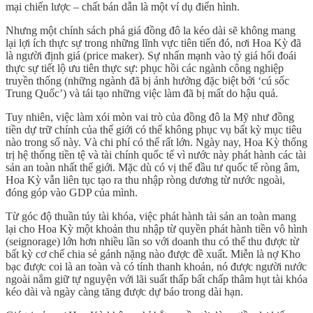
mại chiến lược – chất bán dẫn là một ví dụ điển hình.
Nhưng một chính sách phá giá đồng đô la kéo dài sẽ không mang
lại lợi ích thực sự trong những lĩnh vực tiên tiến đó, nơi Hoa Kỳ đã
là người định giá (price maker). Sự nhấn mạnh vào tỷ giá hối đoái
thực sự tiết lộ ưu tiên thực sự: phục hồi các ngành công nghiệp
truyền thống (những ngành đã bị ảnh hưởng đặc biệt bởi ‘cú sốc
Trung Quốc’) và tái tạo những việc làm đã bị mất do hậu quả.
Tuy nhiên, việc làm xói mòn vai trò của đồng đô la Mỹ như đồng
tiền dự trữ chính của thế giới có thể không phục vụ bất kỳ mục tiêu
nào trong số này. Và chi phí có thể rất lớn. Ngày nay, Hoa Kỳ thống
trị hệ thống tiền tệ và tài chính quốc tế vì nước này phát hành các tài
sản an toàn nhất thế giới. Mặc dù có vị thế đầu tư quốc tế ròng âm,
Hoa Kỳ vẫn liên tục tạo ra thu nhập ròng dương từ nước ngoài,
đóng góp vào GDP của mình.
Từ góc độ thuần túy tài khóa, việc phát hành tài sản an toàn mang
lại cho Hoa Kỳ một khoản thu nhập từ quyền phát hành tiền vô hình
(seignorage) lớn hơn nhiều lần so với doanh thu có thể thu được từ
bất kỳ cơ chế chia sẻ gánh nặng nào được đề xuất. Miễn là nợ Kho
bạc được coi là an toàn và có tính thanh khoản, nó được người nước
ngoài nắm giữ tự nguyện với lãi suất thấp bất chấp thâm hụt tài khóa
kéo dài và ngày càng tăng được dự báo trong dài hạn.