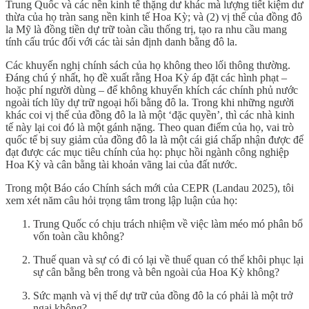
Trung Quốc và các nền kinh tế thặng dư khác mà lượng tiết kiệm dư
thừa của họ tràn sang nền kinh tế Hoa Kỳ; và (2) vị thế của đồng đô
la Mỹ là đồng tiền dự trữ toàn cầu thống trị, tạo ra nhu cầu mang
tính cấu trúc đối với các tài sản định danh bằng đô la.
Các khuyến nghị chính sách của họ không theo lối thông thường.
Đáng chú ý nhất, họ đề xuất rằng Hoa Kỳ áp đặt các hình phạt –
hoặc phí người dùng – để không khuyến khích các chính phủ nước
ngoài tích lũy dự trữ ngoại hối bằng đô la. Trong khi những người
khác coi vị thế của đồng đô la là một ‘đặc quyền’, thì các nhà kinh
tế này lại coi đó là một gánh nặng. Theo quan điểm của họ, vai trò
quốc tế bị suy giảm của đồng đô la là một cái giá chấp nhận được để
đạt được các mục tiêu chính của họ: phục hồi ngành công nghiệp
Hoa Kỳ và cân bằng tài khoản vãng lai của đất nước.
Trong một Báo cáo Chính sách mới của CEPR (Landau 2025), tôi
xem xét năm câu hỏi trọng tâm trong lập luận của họ:
Trung Quốc có chịu trách nhiệm về việc làm méo mó phân bổ
vốn toàn cầu không?
Thuế quan và sự có đi có lại về thuế quan có thể khôi phục lại
sự cân bằng bên trong và bên ngoài của Hoa Kỳ không?
Sức mạnh và vị thế dự trữ của đồng đô la có phải là một trở
ngại không?