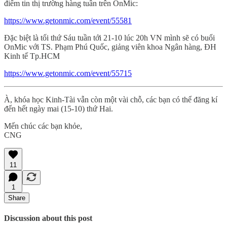
điểm tin thị trường hàng tuần trên OnMic:
https://www.getonmic.com/event/55581
Đặc biệt là tối thứ Sáu tuần tới 21-10 lúc 20h VN mình sẽ có buổi
OnMic với TS. Phạm Phú Quốc, giảng viên khoa Ngân hàng, ĐH
Kinh tế Tp.HCM
https://www.getonmic.com/event/55715
À, khóa học Kinh-Tài vẫn còn một vài chỗ, các bạn có thể đăng kí
đến hết ngày mai (15-10) thứ Hai.
Mến chúc các bạn khỏe,
CNG
11
1
Share
Discussion about this post