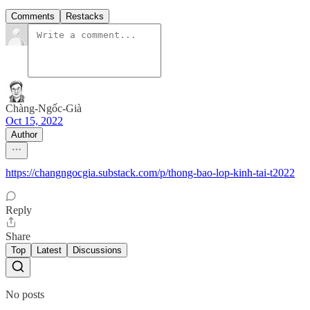
Comments
Restacks
Chàng-Ngốc-Già
Oct 15, 2022
Author
https://changngocgia.substack.com/p/thong-bao-lop-kinh-tai-t2022
Reply
Share
Top
Latest
Discussions
No posts