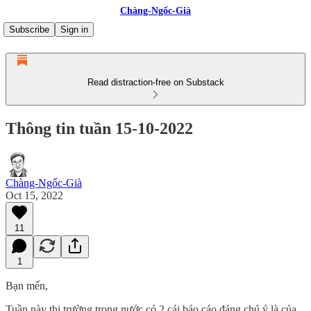
Chàng-Ngốc-Già
Subscribe
Sign in
Read distraction-free on Substack
Thông tin tuần 15-10-2022
Chàng-Ngốc-Già
Oct 15, 2022
11
1
Bạn mến,
Tuần này thị trường trong nước có 2 cái báo cáo đáng chú ý là của