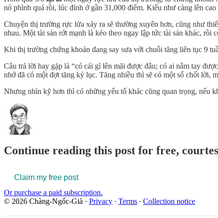
nó phình quá rồi, lúc đỉnh ở gần 31,000 điểm. Kiểu như càng lên cao
Chuyện thị trường rực lửa xảy ra sẽ thường xuyên hơn, cũng như thiên 
nhau. Một tài sản rớt mạnh là kéo theo ngay lập tức tài sản khác, rồi 
Khi thị trường chứng khoán đang say sưa với chuỗi tăng liên tục 9 tu
Câu trả lời hay gặp là “có cái gì lên mãi được đâu; có ai nắm tay đư
nhớ đã có một đợt tăng kỷ lục. Tăng nhiều thì sẽ có một số chốt lời, m
Nhưng nhìn kỹ hơn thì có những yếu tố khác cũng quan trọng, nếu k
Continue reading this post for free, court
Claim my free post
Or purchase a paid subscription.
© 2026 Chàng-Ngốc-Già
·
Privacy
∙
Terms
∙
Collection notice