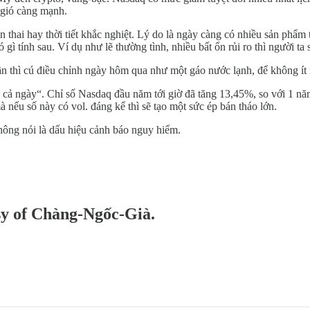
 gió càng mạnh.
thai hay thời tiết khắc nghiệt. Lý do là ngày càng có nhiều sản phẩm t
có gì tính sau. Ví dụ như lẽ thường tình, nhiều bất ổn rủi ro thì người 
ần thì cú điều chỉnh ngày hôm qua như một gáo nước lạnh, để không ít n
ợc cả ngày“. Chỉ số Nasdaq đầu năm tới giờ đã tăng 13,45%, so với 1 năm
à nếu số này có vol. đáng kể thì sẽ tạo một sức ép bán tháo lớn.
hông nói là dấu hiệu cảnh báo nguy hiểm.
esy of Chàng-Ngốc-Già.