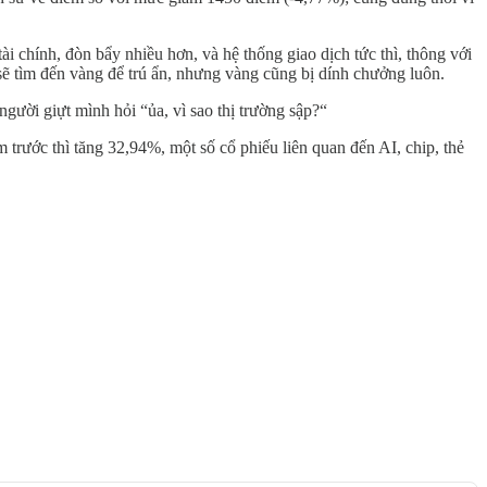
ài chính, đòn bẩy nhiều hơn, và hệ thống giao dịch tức thì, thông với
ta sẽ tìm đến vàng để trú ẩn, nhưng vàng cũng bị dính chưởng luôn.
gười giựt mình hỏi “ủa, vì sao thị trường sập?“
 trước thì tăng 32,94%, một số cổ phiếu liên quan đến AI, chip, thẻ