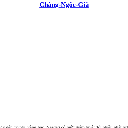
Chàng-Ngốc-Già
Mỹ đến crypto, vàng-bạc. Nasdaq có mức giảm tuyệt đối nhiều nhất lịc