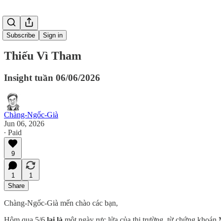
Subscribe
Sign in
Thiếu Vì Tham
Insight tuần 06/06/2026
Chàng-Ngốc-Già
Jun 06, 2026
∙ Paid
9
1
1
Share
Chàng-Ngốc-Già mến chào các bạn,
Hôm qua 5/6
lại là
một ngày rực lửa của thị trường, từ chứng khoán 