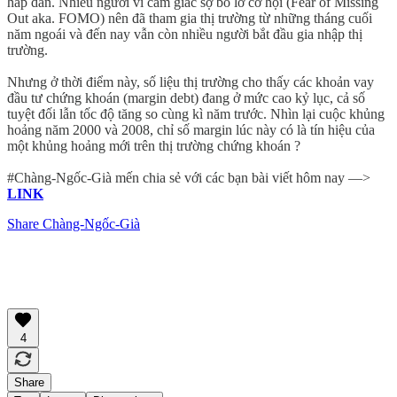
hấp dẫn. Nhiều người vì cảm giác sợ bỏ lỡ cơ hội (Fear of Missing
Out aka. FOMO) nên đã tham gia thị trường từ những tháng cuối
năm ngoái và đến nay vẫn còn nhiều người bắt đầu gia nhập thị
trường.
Nhưng ở thời điểm này, số liệu thị trường cho thấy các khoản vay
đầu tư chứng khoán (margin debt) đang ở mức cao kỷ lục, cả số
tuyệt đối lẫn tốc độ tăng so cùng kì năm trước. Nhìn lại cuộc khủng
hoảng năm 2000 và 2008, chỉ số margin lúc này có là tín hiệu của
một khủng hoảng mới trên thị trường chứng khoán ?
#Chàng-Ngốc-Già mến chia sẻ với các bạn bài viết hôm nay —>
LINK
Share Chàng-Ngốc-Già
4
Share