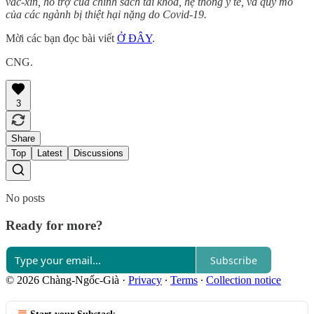
vắc-xin, hỗ trợ của chính sách tài khóa, hệ thống y tế, và quy mô
của các ngành bị thiệt hại nặng do Covid-19.
Mời các bạn đọc bài viết
Ở ĐÂY
.
CNG.
3
Share
Top
Latest
Discussions
No posts
Ready for more?
Subscribe
© 2026 Chàng-Ngốc-Già
·
Privacy
∙
Terms
∙
Collection notice