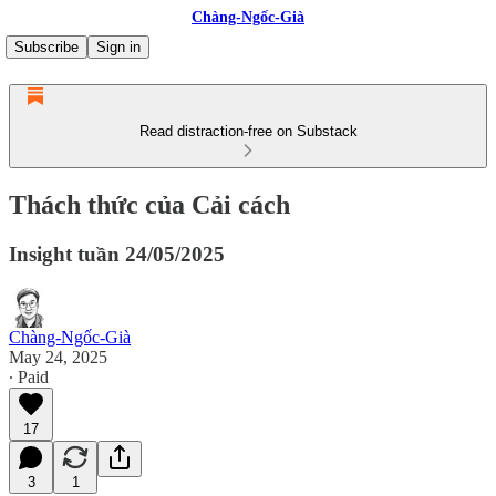
Chàng-Ngốc-Già
Subscribe
Sign in
Read distraction-free on Substack
Thách thức của Cải cách
Insight tuần 24/05/2025
Chàng-Ngốc-Già
May 24, 2025
∙ Paid
17
3
1