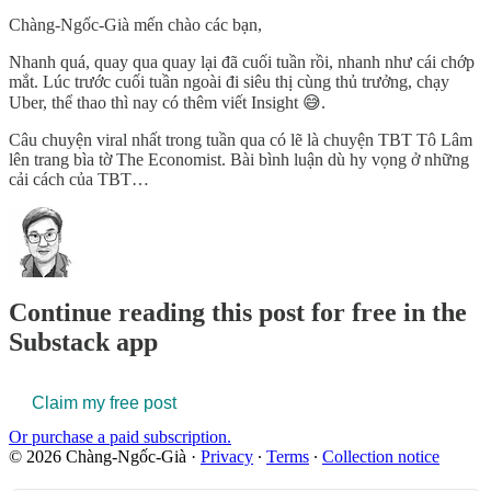
Chàng-Ngốc-Già mến chào các bạn,
Nhanh quá, quay qua quay lại đã cuối tuần rồi, nhanh như cái chớp
mắt. Lúc trước cuối tuần ngoài đi siêu thị cùng thủ trưởng, chạy
Uber, thể thao thì nay có thêm viết Insight 😅.
Câu chuyện viral nhất trong tuần qua có lẽ là chuyện TBT Tô Lâm
lên trang bìa tờ The Economist. Bài bình luận dù hy vọng ở những
cải cách của TBT…
Continue reading this post for free in the
Substack app
Claim my free post
Or purchase a paid subscription.
© 2026 Chàng-Ngốc-Già
·
Privacy
∙
Terms
∙
Collection notice