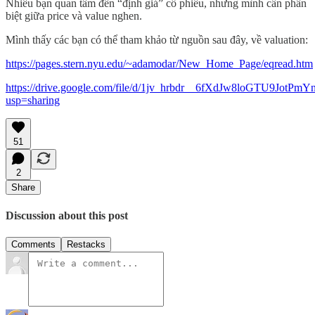
Nhiều bạn quan tâm đến “định giá” cổ phiếu, nhưng mình cần phân
biệt giữa price và value nghen.
Mình thấy các bạn có thể tham khảo từ nguồn sau đây, về valuation:
https://pages.stern.nyu.edu/~adamodar/New_Home_Page/eqread.htm
https://drive.google.com/file/d/1jv_hrbdr__6fXdJw8loGTU9JotPmY
usp=sharing
51
2
Share
Discussion about this post
Comments
Restacks