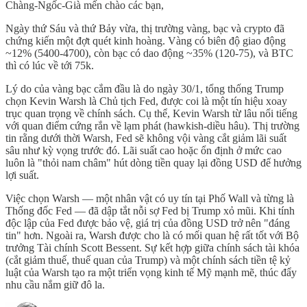
Chàng-Ngốc-Già mến chào các bạn,
Ngày thứ Sáu và thứ Bảy vừa, thị trường vàng, bạc và crypto đã
chứng kiến một đợt quét kinh hoàng. Vàng có biên độ giao động
~12% (5400-4700), còn bạc có dao động ~35% (120-75), và BTC
thì có lúc về tới 75k.
Lý do của vàng bạc cắm đầu là do ngày 30/1, tổng thống Trump
chọn Kevin Warsh là Chủ tịch Fed, được coi là một tín hiệu xoay
trục quan trọng về chính sách. Cụ thể, Kevin Warsh từ lâu nổi tiếng
với quan điểm cứng rắn về lạm phát (hawkish-diều hâu). Thị trường
tin rằng dưới thời Warsh, Fed sẽ không vội vàng cắt giảm lãi suất
sâu như kỳ vọng trước đó. Lãi suất cao hoặc ổn định ở mức cao
luôn là "thỏi nam châm" hút dòng tiền quay lại đồng USD để hưởng
lợi suất.
Việc chọn Warsh — một nhân vật có uy tín tại Phố Wall và từng là
Thống đốc Fed — đã dập tắt nỗi sợ Fed bị Trump xỏ mũi. Khi tính
độc lập của Fed được bảo vệ, giá trị của đồng USD trở nên "đáng
tin" hơn. Ngoài ra, Warsh được cho là có mối quan hệ rất tốt với Bộ
trưởng Tài chính Scott Bessent. Sự kết hợp giữa chính sách tài khóa
(cắt giảm thuế, thuế quan của Trump) và một chính sách tiền tệ kỷ
luật của Warsh tạo ra một triển vọng kinh tế Mỹ mạnh mẽ, thúc đẩy
nhu cầu nắm giữ đô la.