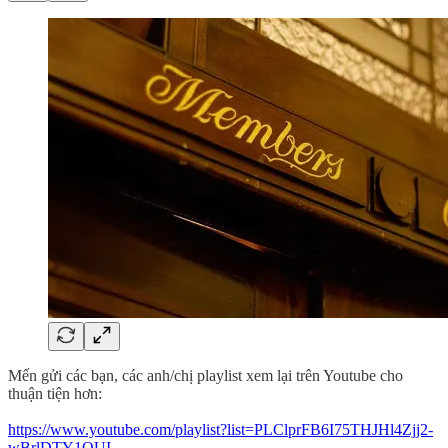
Mến gửi các bạn, các anh/chị playlist xem lại trên Youtube cho
thuận tiện hơn:
https://www.youtube.com/playlist?list=PLClprFB6I75THJHl4Zjj2-
wBrlDTY1OUI