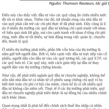
Điều này cho thấy việc đầu tư vào các quỹ cũng ẩn chứa nhiều mức
độ rủi ro khác nhau. Thêm vào đó, lợi nhuận ròng của nhà đầu tư
vào quỹ phải cấn trừ các chi phí thực tế đã phát sinh. Đây cũng là lí
do ở nhiều thị trường các quỹ đầu tư không chỉ cạnh tranh với nhau
về hiệu quả sinh lời gộp, mà còn cạnh tranh với nhau ở tổng chi phí
ròng, mức đầu tư tối thiểu, sự linh động trong việc quản lý, chuyển
đổi, thanh lý quỹ.
Ở nhiều thị trường phát triển, phần lớn vốn hóa của thị trường là
nắm giữ bởi người dân. Bởi vì, bên cạnh việc đầu tư trực tiếp vào cổ
phiếu, người dân còn đầu tư vào các quỹ tương hỗ, các quỹ ETF, và
các quỹ hưu trí. Các quỹ này, một cách gián tiếp lại đầu tư thay
người dân vào thị trường chứng khoán.
Như vậy, để phát triển ngành quỹ đầu tư chuyên nghiệp, không thể
uốn nắn nhà đầu tư cá nhân từ cổ phiếu sang chứng chỉ quỹ vì họ
biết tính toán chi phí cơ hội của mình, chưa kể là có rất nhiều quỹ
đầu tư không cần niêm yết. Thực tế ở các thị trường phát triển, quỹ
đầu tư chuyên nghiệp phát triển được là sự đồng bộ của nhiều chính
sách khác nhau.
Quan trọng nhất là phải kể đến chính sách thuế thu nhập cá nhân.