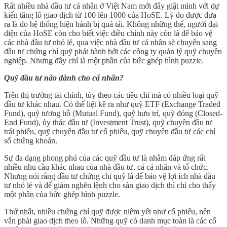
Rất nhiều nhà đầu tư cá nhân ở Việt Nam mới đây giật mình với dự
kiến tăng lô giao dịch từ 100 lên 1000 của HoSE. Lý do được đưa
ra là do hệ thống hiện hành bị quá tải. Không những thế, người đại
diện của HoSE còn cho biết việc điều chỉnh này còn là để bảo vệ
các nhà đầu tư nhỏ lẻ, qua việc nhà đầu tư cá nhân sẽ chuyển sang
đầu tư chứng chỉ quỹ phát hành bởi các công ty quản lý quỹ chuyên
nghiệp. Nhưng đây chỉ là một phần của bức ghép hình puzzle.
Quỹ đầu tư nào dành cho cá nhân?
Trên thị trường tài chính, tùy theo các tiêu chí mà có nhiều loại quỹ
đầu tư khác nhau. Có thể liệt kê ra như quỹ ETF (Exchange Traded
Fund), quỹ tương hỗ (Mutual Fund), quỹ hưu trí, quỹ đóng (Closed-
End Fund), ủy thác đầu tư (Investment Trust), quỹ chuyên đầu tư
trái phiếu, quỹ chuyên đầu tư cổ phiếu, quỹ chuyên đầu tư các chỉ
số chứng khoán.
Sự đa dạng phong phú của các quỹ đầu tư là nhằm đáp ứng rất
nhiều nhu cầu khác nhau của nhà đầu tư, cả cá nhân và tổ chức.
Nhưng nói rằng đầu tư chứng chỉ quỹ là để bảo vệ lợi ích nhà đầu
tư nhỏ lẻ và để giảm nghẽn lệnh cho sàn giao dịch thì chỉ cho thấy
một phần của bức ghép hình puzzle.
Thứ nhất, nhiều chứng chỉ quỹ được niêm yết như cổ phiếu, nên
vẫn phải giao dịch theo lô. Những quỹ có danh mục toàn là các cổ