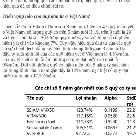
3 hay 5 năm, thông qua các chỉ báo rủi ro, hiệu quả, hay các chỉ số
hiệu quả đã có điều chỉnh rủi ro.
Triển vọng nào cho quỹ đầu tư ở Việt Nam?
Theo số liệu từ Eikon (Thomson Reuteurs), hiện có 47 quỹ niêm yết
ở Việt Nam, số lượng quỹ có trên 5 năm tuổi là 19, trên 3 tuổi là 29
và trên 1 tuổi là 41. Số lượng quỹ như vậy so với tổng số cổ phiếu
niêm yết chỉ vào khoảng 7%. Tuy vậy, hiệu quả đầu tư của các quỹ
có sự chênh lệch đáng kể. Nếu tính khung thời gian 3 năm trở lại
đây, tỷ suất sinh lời của các quỹ niêm yết ở Việt nam là 4,5%/năm,
có quỹ tỷ suất sinh lời âm nhưng có quỹ đạt mức cao nhất là
9%/năm. Đối với những quỹ có thâm niên trên 5 năm, tỷ suất sinh
lợi trung bình của 5 năm gần đây là 12%/năm, đặc biệt có quỹ đạt
mức trung bình 17,5%/năm.