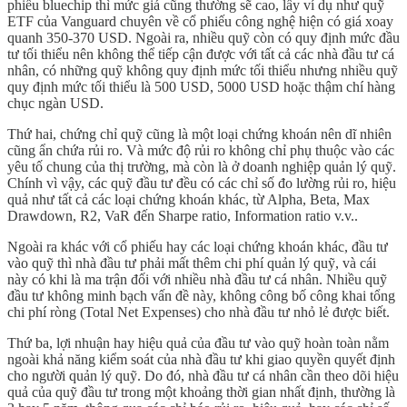
phiếu bluechip thì mức giá cũng thường sẽ cao, lấy ví dụ như quỹ
ETF của Vanguard chuyên về cổ phiếu công nghệ hiện có giá xoay
quanh 350-370 USD. Ngoài ra, nhiều quỹ còn có quy định mức đầu
tư tối thiểu nên không thể tiếp cận được với tất cả các nhà đầu tư cá
nhân, có những quỹ không quy định mức tối thiểu nhưng nhiều quỹ
quy định mức tối thiểu là 500 USD, 5000 USD hoặc thậm chí hàng
chục ngàn USD.
Thứ hai, chứng chỉ quỹ cũng là một loại chứng khoán nên dĩ nhiên
cũng ẩn chứa rủi ro. Và mức độ rủi ro không chỉ phụ thuộc vào các
yêu tố chung của thị trường, mà còn là ở doanh nghiệp quản lý quỹ.
Chính vì vậy, các quỹ đầu tư đều có các chỉ số đo lường rủi ro, hiệu
quả như tất cả các loại chứng khoán khác, từ Alpha, Beta, Max
Drawdown, R2, VaR đến Sharpe ratio, Information ratio v.v..
Ngoài ra khác với cổ phiếu hay các loại chứng khoán khác, đầu tư
vào quỹ thì nhà đầu tư phải mất thêm chi phí quản lý quỹ, và cái
này có khi là ma trận đối với nhiều nhà đầu tư cá nhân. Nhiều quỹ
đầu tư không minh bạch vấn đề này, không công bố công khai tổng
chi phí ròng (Total Net Expenses) cho nhà đầu tư nhỏ lẻ được biết.
Thứ ba, lợi nhuận hay hiệu quả của đầu tư vào quỹ hoàn toàn nằm
ngoài khả năng kiểm soát của nhà đầu tư khi giao quyền quyết định
cho người quản lý quỹ. Do đó, nhà đầu tư cá nhân cần theo dõi hiệu
quả của quỹ đầu tư trong một khoảng thời gian nhất định, thường là