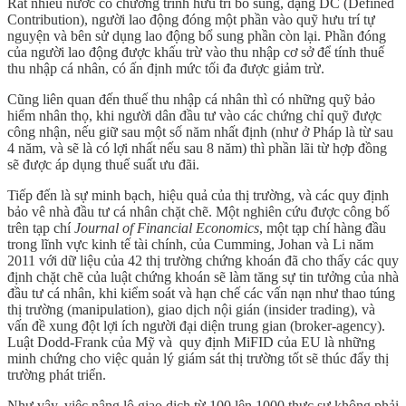
Rất nhiều nước có chương trình hưu trí bổ sung, dạng DC (Defined
Contribution), người lao động đóng một phần vào quỹ hưu trí tự
nguyện và bên sử dụng lao động bổ sung phần còn lại. Phần đóng
của người lao động được khấu trừ vào thu nhập cơ sở để tính thuế
thu nhập cá nhân, có ấn định mức tối đa được giảm trừ.
Cũng liên quan đến thuế thu nhập cá nhân thì có những quỹ bảo
hiểm nhân thọ, khi người dân đầu tư vào các chứng chỉ quỹ được
công nhận, nếu giữ sau một số năm nhất định (như ở Pháp là từ sau
4 năm, và sẽ là có lợi nhất nếu sau 8 năm) thì phần lãi từ hợp đồng
sẽ được áp dụng thuế suất ưu đãi.
Tiếp đến là sự minh bạch, hiệu quả của thị trường, và các quy định
bảo vê nhà đầu tư cá nhân chặt chẽ. Một nghiên cứu được công bố
trên tạp chí
Journal of Financial Economics
, một tạp chí hàng đầu
trong lĩnh vực kinh tế tài chính, của Cumming, Johan và Li năm
2011 với dữ liệu của 42 thị trường chứng khoán đã cho thấy các quy
định chặt chẽ của luật chứng khoán sẽ làm tăng sự tin tưởng của nhà
đầu tư cá nhân, khi kiểm soát và hạn chế các vấn nạn như thao túng
thị trường (manipulation), giao dịch nội gián (insider trading), và
vấn đề xung đột lợi ích người đại diện trung gian (broker-agency).
Luật Dodd-Frank của Mỹ và quy định MiFID của EU là những
minh chứng cho việc quản lý giám sát thị trường tốt sẽ thúc đẩy thị
trường phát triển.
Như vậy, việc nâng lô giao dịch từ 100 lên 1000 thực sự không phải