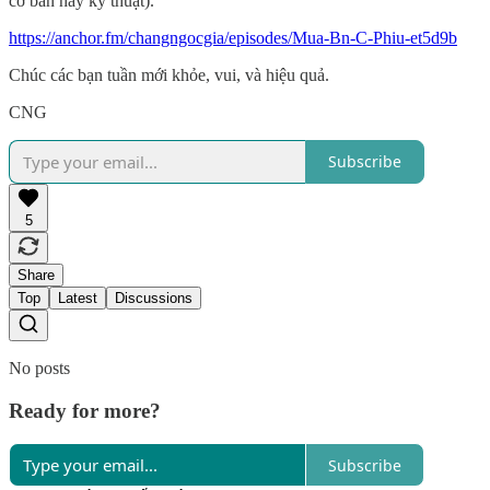
cơ bản hay kỹ thuật).
https://anchor.fm/changngocgia/episodes/Mua-Bn-C-Phiu-et5d9b
Chúc các bạn tuần mới khỏe, vui, và hiệu quả.
CNG
Subscribe
5
Share
Top
Latest
Discussions
No posts
Ready for more?
Subscribe