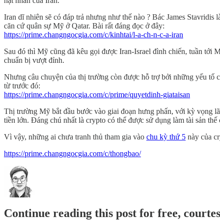
hạt nhân của Iran.
Iran dĩ nhiên sẽ có đáp trả nhưng như thế nào ? Bác James Stavridis l
căn cứ quân sự Mỹ ở Qatar. Bài rất đáng đọc ở đây:
https://prime.changngocgia.com/c/kinhtai/l-a-ch-n-c-a-iran
Sau đó thì Mỹ cũng đã kêu gọi được Iran-Israel đình chiến, tuần tới 
chuẩn bị vượt đỉnh.
Nhưng câu chuyện của thị trường còn được hỗ trợ bởi những yếu tố 
từ trước đó:
https://prime.changngocgia.com/c/prime/quyetdinh-giataisan
Thị trường Mỹ bắt đầu bước vào giai đoạn hưng phấn, với kỳ vọng lãi
tiền lớn. Đáng chú nhất là crypto có thể được sử dụng làm tài sản th
Vì vậy, những ai chưa tranh thủ tham gia vào
chu kỳ thứ 5
này của cr
https://prime.changngocgia.com/c/thongbao/
Continue reading this post for free, court