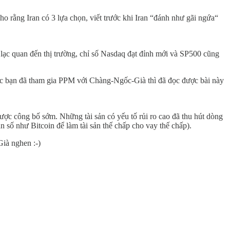
ho rằng Iran có 3 lựa chọn, viết trước khi Iran “đánh như gãi ngứa“
u lạc quan đến thị trường, chỉ số Nasdaq đạt đỉnh mới và SP500 cũng
Các bạn đã tham gia PPM với Chàng-Ngốc-Già thì đã đọc được bài này
ược công bố sớm. Những tài sản có yếu tố rủi ro cao đã thu hút dòng
 số như Bitcoin để làm tài sản thế chấp cho vay thế chấp).
ià nghen :-)