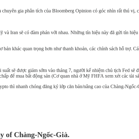
à chuyên gia phân tích của Bloomberg Opinion có góc nhìn rất thú vị, c
Mỹ và Iran sẽ có đàm phán với nhau. Những tín hiệu này đã gửi tín hiệ
cơ bản khác quan trọng hơn như thanh khoản, các chính sách hỗ trợ. 
 suất sẽ được giảm sớm vào tháng 7, người kế nhiệm chủ tịch Fed sẽ đ
ế chấp để mua bất động sản (Cơ quan nhà ở Mỹ FHFA xem xét các tài sản
ypto thì nhanh chóng đăng ký lớp căn bản/nâng cao của Chàng-Ngốc-G
esy of Chàng-Ngốc-Già.