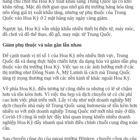
hàng chủ chốt mà Hoa Kỳ xuất khẩu sang Trung Quốc lại có khó
khăn riêng. Mặc dù thời gian qua nhờ giá thị trường hàng hóa tăng
nên tổng giá trị xuất khẩu tăng, nhưng sự phụ thuộc của Trung
Quốc vào Hoa Kỳ ở 2 mặt hàng này ngày càng giảm.
Ngược lại, Hoa Kỳ vẫn nhập khẩu nhiều thiết bị điện tử, máy móc,
đồ chơi và đồ thể thao, đồ gỗ, may mặc từ Trung Quốc.
Giảm phụ thuộc và nắn gân lẫn nhau
Để cạnh tranh vị trí số 1 của Hoa Kỳ trên nhiều lĩnh vực, Trung
Quốc đã và đang thực hiện chiến lược đa dạng hóa và giảm dần phụ
thuộc vào thị trường Hoa Kỳ. Việc tạo ra các ảnh hưởng mới ở các
thị trường như Đông Nam Á, Mỹ Latinh là cách mà Trung Quốc
tăng tỷ trọng thương mại với các nền kinh tế khác ngoài Hoa Kỳ.
Về phía Hoa Kỳ, điều tương tự cũng diễn ra nhưng có lẽ sẽ chậm
hơn và tốn kém hơn. Vì việc thu hẹp và dịch chuyển sẽ có chi phí
cao hơn việc phát triển mới. Lấy ví dụ như một doanh nghiệp Mỹ
dịch chuyển nhà máy từ Trung Quốc sang Indonesia sẽ tốn kém hơn
nhiều so với một doanh nghiệp Trung Quốc mở mới nhà máy ở đây.
Covid-19 cũng là một lực đẩy khá quan trọng khiến nhiều doanh
nghiệp Hoa Kỳ đẩy nhanh quá trình điều chỉnh chuỗi cung ứng toàn
cầu.
Sau chuyến công du của ngoại trưởng Blinken, chuyến công du của