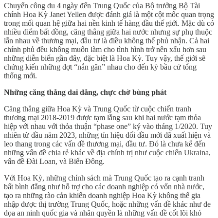
Chuyến công du 4 ngày đến Trung Quốc của Bộ trưởng Bộ Tài
chính Hoa Kỳ Janet Yellen được đánh giá là một cột mốc quan trọng
trong mối quan hệ giữa hai nền kinh tế hàng đầu thế giới. Mặc dù có
nhiều điểm bất đồng, căng thẳng giữa hai nước nhưng sự phụ thuộc
lẫn nhau về thương mại, đầu tư là điều không thể phủ nhận. Cả hai
chính phủ đều không muốn làm cho tình hình trở nên xấu hơn sau
những diễn biến gần đây, đặc biệt là Hoa Kỳ. Tuy vậy, thế giới sẽ
chứng kiến những đợt “nắn gân” nhau cho đến kỳ bầu cử tổng
thống mới.
Những căng thẳng dai dẳng, chực chờ bùng phát
Căng thẳng giữa Hoa Kỳ và Trung Quốc từ cuộc chiến tranh
thương mại 2018-2019 được tạm lắng sau khi hai nước tạm thỏa
hiệp với nhau với thỏa thuận “phase one” ký vào tháng 1/2020. Tuy
nhiên từ đầu năm 2023, những tín hiệu đối đầu mới đã xuất hiện và
leo thang trong các vấn đề thương mại, đầu tư. Đó là chưa kể đến
những vấn đề chia rẻ khác về địa chính trị như cuộc chiến Ukraina,
vấn đề Đài Loan, và Biển Đông.
Với Hoa Kỳ, những chính sách mà Trung Quốc tạo ra cạnh tranh
bất bình đẳng như hỗ trợ cho các doanh nghiệp có vốn nhà nước,
tạo ra những rào cản khiến doanh nghiệp Hoa Kỳ không thể gia
nhập được thị trường Trung Quốc, hoặc những vấn đề khác như đe
dọa an ninh quốc gia và nhân quyền là những vấn đề cốt lõi khó