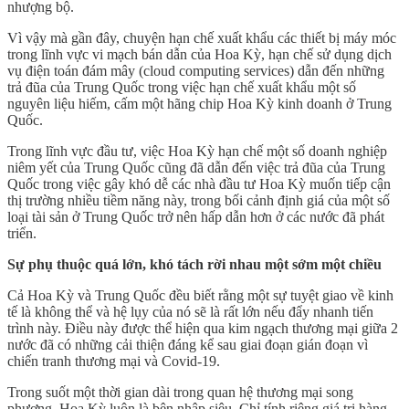
nhượng bộ.
Vì vậy mà gần đây, chuyện hạn chế xuất khẩu các thiết bị máy móc
trong lĩnh vực vi mạch bán dẫn của Hoa Kỳ, hạn chế sử dụng dịch
vụ điện toán đám mây (cloud computing services) dẫn đến những
trả đũa của Trung Quốc trong việc hạn chế xuất khẩu một số
nguyên liệu hiếm, cấm một hãng chip Hoa Kỳ kinh doanh ở Trung
Quốc.
Trong lĩnh vực đầu tư, việc Hoa Kỳ hạn chế một số doanh nghiệp
niêm yết của Trung Quốc cũng đã dẫn đến việc trả đũa của Trung
Quốc trong việc gây khó dễ các nhà đầu tư Hoa Kỳ muốn tiếp cận
thị trường nhiều tiềm năng này, trong bối cảnh định giá của một số
loại tài sản ở Trung Quốc trở nên hấp dẫn hơn ở các nước đã phát
triển.
Sự phụ thuộc quá lớn, khó tách rời nhau một sớm một chiều
Cả Hoa Kỳ và Trung Quốc đều biết rằng một sự tuyệt giao về kinh
tế là không thể và hệ lụy của nó sẽ là rất lớn nếu đẩy nhanh tiến
trình này. Điều này được thể hiện qua kim ngạch thương mại giữa 2
nước đã có những cải thiện đáng kể sau giai đoạn gián đoạn vì
chiến tranh thương mại và Covid-19.
Trong suốt một thời gian dài trong quan hệ thương mại song
phương, Hoa Kỳ luôn là bên nhập siêu. Chỉ tính riêng giá trị hàng