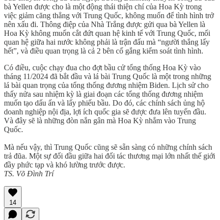
bà Yellen được cho là một động thái thiện chí của Hoa Kỳ trong
việc giảm căng thẳng với Trung Quốc, không muốn để tình hình trở
nên xấu đi. Thông điệp của Nhà Trắng được gửi qua bà Yellen là
Hoa Kỳ không muốn cắt đứt quan hệ kinh tế với Trung Quốc, mối
quan hệ giữa hai nước không phải là trận đấu mà “người thắng lấy
hết”, và điều quan trọng là cả 2 bên cố gắng kiểm soát tình hình.
Có điều, cuộc chạy đua cho đợt bầu cử tổng thống Hoa Kỳ vào
tháng 11/2024 đã bắt đầu và lá bài Trung Quốc là một trong những
lá bài quan trọng của tổng thống đương nhiệm Biden. Lịch sử cho
thấy nửa sau nhiệm kỳ là giai đoạn các tổng thống đương nhiệm
muốn tạo dấu ấn và lấy phiếu bầu. Do đó, các chính sách ủng hộ
doanh nghiệp nội địa, lợi ích quốc gia sẽ được đưa lên tuyến đầu.
Và đây sẽ là những đòn nắn gân mà Hoa Kỳ nhắm vào Trung
Quốc.
Mà nếu vậy, thì Trung Quốc cũng sẽ sẵn sàng có những chính sách
trả đũa. Một sự đối đầu giữa hai đối tác thương mại lớn nhất thế giới
đầy phức tạp và khó lường trước được.
TS. Võ Đình Trí
14