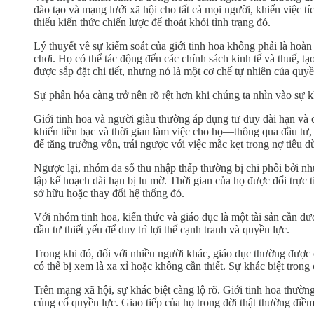
đào tạo và mạng lưới xã hội cho tất cả mọi người, khiến việc tí
thiếu kiến thức chiến lược để thoát khỏi tình trạng đó.
Lý thuyết về sự kiểm soát của giới tinh hoa không phải là hoàn
chơi. Họ có thể tác động đến các chính sách kinh tế và thuế, t
được sắp đặt chi tiết, nhưng nó là một cơ chế tự nhiên của quy
Sự phân hóa càng trở nên rõ rệt hơn khi chúng ta nhìn vào sự k
Giới tinh hoa và người giàu thường áp dụng tư duy dài hạn và 
khiến tiền bạc và thời gian làm việc cho họ—thông qua đầu tư, 
để tăng trưởng vốn, trái ngược với việc mắc kẹt trong nợ tiêu d
Ngược lại, nhóm đa số thu nhập thấp thường bị chi phối bởi nhu 
lập kế hoạch dài hạn bị lu mờ. Thời gian của họ được đổi trực 
sở hữu hoặc thay đổi hệ thống đó.
Với nhóm tinh hoa, kiến thức và giáo dục là một tài sản cần đư
đầu tư thiết yếu để duy trì lợi thế cạnh tranh và quyền lực.
Trong khi đó, đối với nhiều người khác, giáo dục thường được 
có thể bị xem là xa xỉ hoặc không cần thiết. Sự khác biệt trong
Trên mạng xã hội, sự khác biệt càng lộ rõ. Giới tinh hoa thư
củng cố quyền lực. Giao tiếp của họ trong đời thật thường điềm t