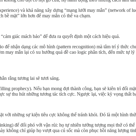
Experience) và khả năng xây dựng “mạng lưới may mắn” (network of luc
tích bề mặt” lớn hơn để may mắn có thể va chạm.
 “cảm giác mách bảo” để đưa ra quyết định một cách hiệu quả.
não để nhận dạng các mô hình (pattern recognition) mà tâm trí ý thức 
 may mắn lại có xu hướng quá đề cao logic phân tích, đến mức tự lý g
ắn rằng tương lai sẽ tươi sáng.
ulfilling prophecy). Nếu bạn mong đợi thành công, bạn sẽ kiên trì đối m
thực sự thu hút những tương tác tích cực. Ngược lại, việc kỳ vọng thất b
ặt với những sự kiện tiêu cực không thể tránh khỏi. Đó là một hình thứ
nking) để đối phó với vận rủi: họ tự nhiên tưởng tượng mọi thứ có th
 này không chỉ giúp họ vượt qua cú sốc mà còn phục hồi năng lượng t