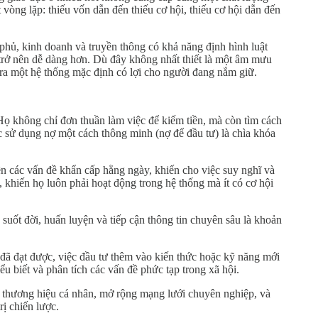
 vòng lặp: thiếu vốn dẫn đến thiếu cơ hội, thiếu cơ hội dẫn đến
 phủ, kinh doanh và truyền thông có khả năng định hình luật
ọ trở nên dễ dàng hơn. Dù đây không nhất thiết là một âm mưu
o ra một hệ thống mặc định có lợi cho người đang nắm giữ.
Họ không chỉ đơn thuần làm việc để kiếm tiền, mà còn tìm cách
ệc sử dụng nợ một cách thông minh (nợ để đầu tư) là chìa khóa
tiên các vấn đề khẩn cấp hằng ngày, khiến cho việc suy nghĩ và
, khiến họ luôn phải hoạt động trong hệ thống mà ít có cơ hội
suốt đời, huấn luyện và tiếp cận thông tin chuyên sâu là khoản
 đã đạt được, việc đầu tư thêm vào kiến thức hoặc kỹ năng mới
ểu biết và phân tích các vấn đề phức tạp trong xã hội.
g thương hiệu cá nhân, mở rộng mạng lưới chuyên nghiệp, và
rị chiến lược.