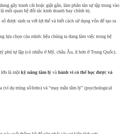
 dung gây tranh cãi hoặc giật gân, làm phân tán sự tập trung vào
à mối quan hệ đối tác kinh doanh hay chính trị.
ố được sinh ra với lợi thế và biết cách sử dụng vốn để tạo ra
ững lựa chọn của mình: liệu chúng ta đang làm việc trong hệ
 tỷ phú tự lập (có nhiều ở Mỹ, châu Âu, ít hơn ở Trung Quốc).
 lớn là một
kỹ năng tâm lý
và
hành vi có thể học được và
(ví dụ trúng số/lotto) và “may mắn tâm lý” (psychological
xác suất thống kê để gặp phải các sự kiện tích cực.