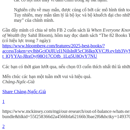
Nghiên cứu về may mắn, được củng cố bởi các mô hình tính toá
Tuy nhiên, may mắn tâm lý là bộ lọc và bộ khuếch đại cho nhữ
may” của chính mình.
Gần đây mình có chia sẻ trên FB 2 cuốn sách là
When Everyone Know
of Wealth
(by Sahil Bloom), hôm nay đọc danh sách “The 82 Books Tha
(có hiệu lực trong 7 ngày):
https://www.bloomberg.com/features/2025-best-books/?
accessToken=eyJhbGciOiJIUzI1NiIsInR5cCI6IkpXVCJ9.
t_lQYYAt-JlhxOyj98O17COfb_1Lq5U8OvY7NU
Các bạn có thời gian lướt qua, nếu chọn 03 cuốn thích nhất thì là nh
Mến chúc các bạn một tuần mới vui và hiệu quả.
Chàng-Ngốc-Già
Share Chàng-Ngốc-Già
1
https://www.mckinsey.com/mgi/our-research/out-of-balance-whats-n
bundle&hlkid=55f258366d2a4566bfa62166b3bae2f6&hctky=14937
2