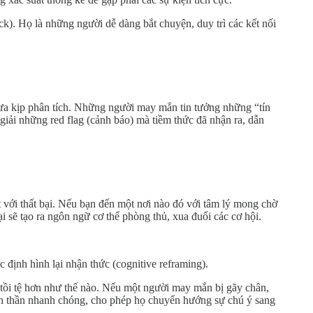
k). Họ là những người dễ dàng bắt chuyện, duy trì các kết nối
chưa kịp phân tích. Những người may mắn tin tưởng những “tín
iải những red flag (cảnh báo) mà tiềm thức đã nhận ra, dẫn
ặt với thất bại. Nếu bạn đến một nơi nào đó với tâm lý mong chờ
ại sẽ tạo ra ngôn ngữ cơ thể phòng thủ, xua đuổi các cơ hội.
c định hình lại nhận thức (cognitive reframing).
ể tồi tệ hơn như thế nào. Nếu một người may mắn bị gãy chân,
inh thần nhanh chóng, cho phép họ chuyển hướng sự chú ý sang