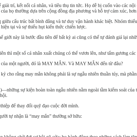
i trí, kết nối cá nhân, và tiêu thụ tin tức. Họ dễ bị cuốn vào các nội
 của họ thường dựa trên cộng đồng địa phương và hỗ trợ cảm xúc, hơn l
iữa cấu trúc bất bình đẳng và tư duy vận hành khác biệt. Nhóm thiểu s
iện tại và sự thiếu hụt kiến thức chiến lược.
ế giới này là bước đầu tiên để bất kỳ ai cũng có thể tự đánh giá lại nh
tiên thì một số cá nhân xuất chúng có thể vươn lên, như tấm gương các
 công của một người, đó là MAY MẮN. Và MAY MẮN đến từ đâu?
 kỷ cho rằng may mắn không phải là sự ngẫu nhiên thuần túy, mà phần
)—những sự kiện hoàn toàn ngẫu nhiên nằm ngoài tầm kiểm soát của ta 
hội.
 thiệp để thay đổi quỹ đạo cuộc đời mình.
người tự nhận là “may mắn” thường sở hữu:
 không chờ đợi cơ hội gõ cửa; họ hành động theo những cách làm tăng 