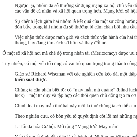
Ngược lại, nhóm đa số thường sử dụng mạng xã hội chủ yếu để giả
các vấn đề cá nhân và xã hội quan trọng hơn. Mạng lưới xã hội
Sự chênh lệch giữa hai nhóm là kết quả của một sự cộng hưởng g
đòn bẩy, trong khi nhóm đa số thường bị cầm chân bởi nhu cầu h
Việc nhận thức được ranh giới và cách thức vận hành của hai th
thống, hay đang tìm cách sở hữu và thay đổi nó.
Ở một số xã hội nơi mà chế độ trọng nhân tài (Meritocracy) được ưu 
Tuy nhiên, có một yếu tố cũng có vai trò quan trọng trong thành
Giáo sư Richard Wiseman với các nghiên cứu kéo dài một thập
kiểm soát được
.
Chúng ta cần phân biệt rõ: có “may mắn mù quáng” (blind luck
luck)—một tư duy và tập hợp các thói quen chủ động tạo ra cơ 
Chính loại may mắn thứ hai này mới là thứ chúng ta có thể can
Theo nghiên cứu, có bốn yếu tố quyết định cốt lõi mà những 
1. Tối đa hóa Cơ hội: Mở rộng “Mạng lưới May mắn”
Yếu tố quyết định đầu tiên là về hành vi. Những người may mắn