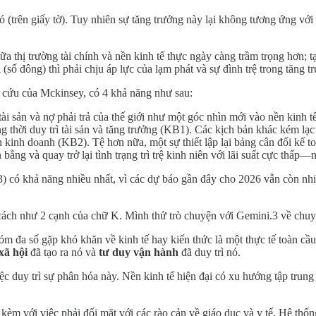
 có (trên giấy tờ). Tuy nhiên sự tăng trưởng này lại không tương ứng vớ
 thị trường tài chính và nền kinh tế thực ngày càng trầm trọng hơn; t
 (số đông) thì phải chịu áp lực của lạm phát và sự đình trệ trong tăng t
 cứu của Mckinsey, có 4 khả năng như sau:
ài sản và nợ phải trả của thế giới như một góc nhìn mới vào nền kinh t
g thời duy trì tài sản và tăng trưởng (KB1). Các kịch bản khác kém lạc
inh doanh (KB2). Tệ hơn nữa, một sự thiết lập lại bảng cân đối kế toán
 bằng và quay trở lại tình trạng trì trệ kinh niên với lãi suất cực thấp
,3) có khả năng nhiều nhất, vì các dự báo gần đây cho 2026 vẫn còn n
ách như 2 cạnh của chữ K. Mình thử trò chuyện với Gemini.3 về chuyệ
óm đa số gặp khó khăn về kinh tế hay kiến thức là một thực tế toàn cầu
xã hội
đã tạo ra nó và
tư duy vận hành
đã duy trì nó.
iệc duy trì sự phân hóa này. Nền kinh tế hiện đại có xu hướng tập trung 
kèm với việc phải đối mặt với các rào cản về giáo dục và y tế. Hệ thố