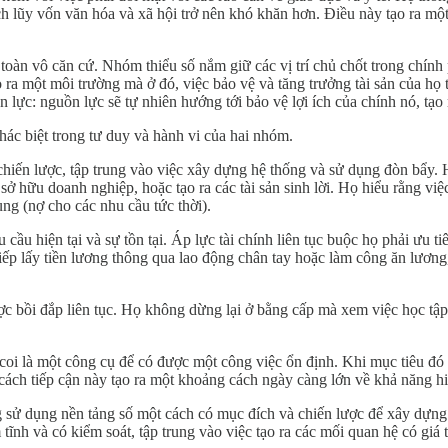
ch lũy vốn văn hóa và xã hội trở nên khó khăn hơn. Điều này tạo ra một
 toàn vô căn cứ. Nhóm thiểu số nắm giữ các vị trí chủ chốt trong chính
ạo ra một môi trường mà ở đó, việc bảo vệ và tăng trưởng tài sản của h
ền lực: nguồn lực sẽ tự nhiên hướng tới bảo vệ lợi ích của chính nó, tạ
hác biệt trong tư duy và hành vi của hai nhóm.
chiến lược, tập trung vào việc xây dựng hệ thống và sử dụng đòn bẩy. 
sở hữu doanh nghiệp, hoặc tạo ra các tài sản sinh lời. Họ hiểu rằng vi
ùng (nợ cho các nhu cầu tức thời).
cầu hiện tại và sự tồn tại. Áp lực tài chính liên tục buộc họ phải ưu 
tiếp lấy tiền lương thông qua lao động chân tay hoặc làm công ăn lương
ợc bồi đắp liên tục. Họ không dừng lại ở bằng cấp mà xem việc học tập 
coi là một công cụ để có được một công việc ổn định. Khi mục tiêu đó
 cách tiếp cận này tạo ra một khoảng cách ngày càng lớn về khả năng hi
ờng sử dụng nền tảng số một cách có mục đích và chiến lược để xây dựn
ĩnh và có kiểm soát, tập trung vào việc tạo ra các mối quan hệ có giá t