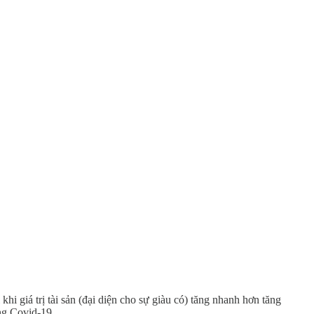
khi giá trị tài sản (đại diện cho sự giàu có) tăng nhanh hơn tăng
ng Covid-19.