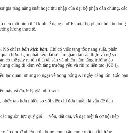
i sự gia tăng năng suất hoặc thu nhập của đại bộ phận dân chúng, các
ạo nên một hình thái kinh tế dạng chữ K: một bộ phận nhỏ tận dụng
rưởng lương thực tế.
ế. Nó chỉ ra
bốn kịch bản
. Chỉ có việc tăng tốc năng suất, phần
 quan hơn. Lạm phát kéo dài sẽ làm giảm tài sản thực và nợ so
 có thể gây ra tổn thất tài sản và nhiều năm tăng trưởng èo
—nhưng cũng đi kèm với tăng trưởng yếu và rủi ro liên tục (KB4).
hiều lạc quan, nhưng lo ngại về bong bóng AI ngày càng lớn. Các bạn
n này và được lý giải như sau:
, phức tạp hơn nhiều so với việc chỉ đơn thuần là vấn đề tiền
các nguồn lực quý giá — vốn, đất đai, và đặc biệt là cơ hội tiếp
ng giáo dục ở nhiều nơi không cung cấp cùng một chất lượng