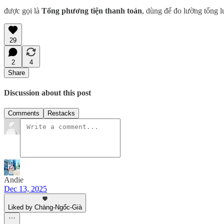
được gọi là
Tổng phương tiện thanh toán
, dùng để đo lường tổng l
29
2
4
Share
Discussion about this post
Comments
Restacks
Andie
Dec 13, 2025
Liked by Chàng-Ngốc-Già