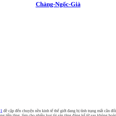
Chàng-Ngốc-Già
y
1
đề cập đến chuyện nền kinh tế thế giới đang bị tình trạng mất cân đối 
g tiền tăng, làm cho nhiều loại tài sản tăng đáng kể từ sau khủng hoả