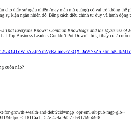
n cho thấy sự ngẫu nhiên (may mắn mù quáng) có vai trò không thể phủ
ng sự kiện ngẫu nhiên đó. Bằng cách điều chỉnh tư duy và hành động t
s That Everyone Knows: Common Knowledge and the Mysteries of Mo
t Top Business Leaders Couldn’t Put Down” thì lại thấy có 2 cuốn này.
eyJzb3VyY2UiOiJTdWJzY3JpYmVyR2lmdGVkQXJ0aWNsZSIsIm
ững cuốn nào?
ext-for-growth-wealth-and-debt?cid=mgp_opr-eml-alt-pub-mgp-glb--
031&hdpid=518116a1-152e-4c9a-9d57-da917b9b69f8