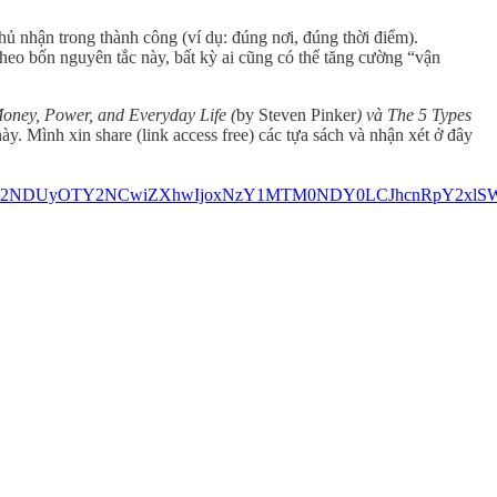
 nhận trong thành công (ví dụ: đúng nơi, đúng thời điểm).
heo bốn nguyên tắc này, bất kỳ ai cũng có thể tăng cường “vận
ney, Power, and Everyday Life (
by Steven Pinker
) và The 5 Types
 Mình xin share (link access free) các tựa sách và nhận xét ở đây
lhdCI6MTc2NDUyOTY2NCwiZXhwIjoxNzY1MTM0NDY0LCJhcnRp