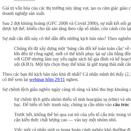
Giá trị vốn hóa của các thị trường này tăng vọt, tạo ra cảm giác giàu
doanh nghiệp sản xuất.
Sau 2 đợt khủng hoảng (GFC 2008 và Covid 2000), sự mất kết nối giữa
được lợi thế, khiến cho tài sản tăng theo cấp số nhân, còn cánh còn lại
Sự mất cân đối này có thể dẫn đến những kịch bản nào? Theo nghiên
Chúng tôi đã xây dựng một ‘bảng cân đối kế toán toàn cầu’ về t
lớn đến từ công nghệ, mới có thể khôi phục lại sự cân bằng đồn
với GDP nhưng làm suy yếu ngân sách hộ gia đình và kế hoạch k
uột (KB3). Một lựa chọn thay thế khác là giữ trạng thái mất cân
Theo các bạn thì kịch bản nào khả dĩ nhất? Cá nhân mình thì thấy (2
có thể xem lại
webinar hôm 29/11
nghen.
Sự chênh lệch giàu nghèo ngày càng rõ ràng và khó thu hẹp khoảng c
Sự chênh lệch giữa nhóm thiểu số tinh hoa/giàu sụ (elite) và nh
bạc. Để hiểu rõ bức tranh này, chúng ta cần nhìn vào
cấu trúc 
Trước hết, không thể bỏ qua vai trò của yếu tố cấu trúc trong v
cận kiến thức chất lượng cao — vào tay một nhóm nhỏ.
Việc một cá nhân sinh ra trong hoàn cảnh nghèo khó thường đi 