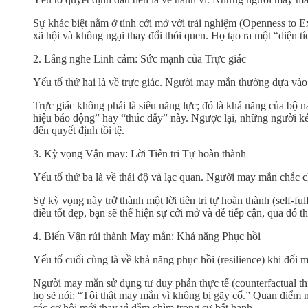
Sự khác biệt nằm ở tính cởi mở với trải nghiệm (Openness to 
xã hội và không ngại thay đổi thói quen. Họ tạo ra một “diện 
2. Lắng nghe Linh cảm: Sức mạnh của Trực giác
Yếu tố thứ hai là về trực giác. Người may mắn thường dựa vào
Trực giác không phải là siêu năng lực; đó là khả năng của bộ 
hiệu báo động” hay “thúc đẩy” này. Ngược lại, những người kém
đến quyết định tồi tệ.
3. Kỳ vọng Vận may: Lời Tiên tri Tự hoàn thành
Yếu tố thứ ba là về thái độ và lạc quan. Người may mắn chắc ch
Sự kỳ vọng này trở thành một lời tiên tri tự hoàn thành (self-f
điều tốt đẹp, bạn sẽ thể hiện sự cởi mở và dễ tiếp cận, qua đó 
4. Biến Vận rủi thành May mắn: Khả năng Phục hồi
Yếu tố cuối cùng là về khả năng phục hồi (resilience) khi đối m
Người may mắn sử dụng tư duy phản thực tế (counterfactual thi
họ sẽ nói: “Tôi thật may mắn vì không bị gãy cổ.” Quan điểm
các cơ hội mới thay vì đắm chìm trong sự bất hạnh.