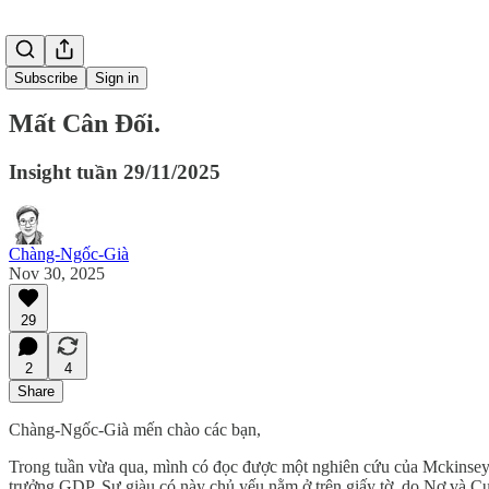
Subscribe
Sign in
Mất Cân Đối.
Insight tuần 29/11/2025
Chàng-Ngốc-Già
Nov 30, 2025
29
2
4
Share
Chàng-Ngốc-Già mến chào các bạn,
Trong tuần vừa qua, mình có đọc được một nghiên cứu của Mckinse
trưởng GDP. Sự giàu có này chủ yếu nằm ở trên giấy tờ, do Nợ và Cun