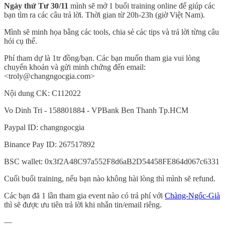
Ngày thứ Tư 30/11
mình sẽ mở 1 buổi training online để giúp các
bạn tìm ra các câu trả lời. Thời gian từ 20h-23h (giờ Việt Nam).
Mình sẽ minh họa bằng các tools, chia sẻ các tips và trả lời từng câu
hỏi cụ thể.
Phí tham dự là 1tr đồng/bạn. Các bạn muốn tham gia vui lòng
chuyển khoản và gửi minh chứng đến email:
<troly@changngocgia.com>
Nội dung CK: C112022
Vo Dinh Tri - 158801884 - VPBank Ben Thanh Tp.HCM
Paypal ID: changngocgia
Binance Pay ID: 267517892
BSC wallet: 0x3f2A48C97a552F8d6aB2D54458FE864d067c6331
Cuối buổi training, nếu bạn nào không hài lòng thì mình sẽ refund.
Các bạn đã 1 lần tham gia event nào có trả phí với
Chàng-Ngốc-Già
thì sẽ được ưu tiên trả lời khi nhắn tin/email riêng.
—