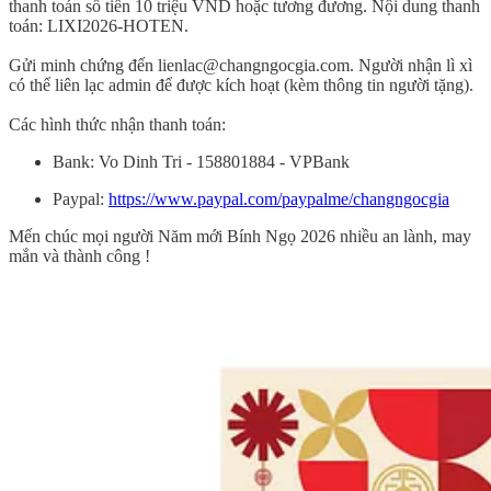
thanh toán số tiền 10 triệu VND hoặc tương đương. Nội dung thanh
toán: LIXI2026-HOTEN.
Gửi minh chứng đến lienlac@changngocgia.com. Người nhận lì xì
có thể liên lạc admin để được kích hoạt (kèm thông tin người tặng).
Các hình thức nhận thanh toán:
Bank: Vo Dinh Tri - 158801884 - VPBank
Paypal:
https://www.paypal.com/paypalme/changngocgia
Mến chúc mọi người Năm mới Bính Ngọ 2026 nhiều an lành, may
mắn và thành công !