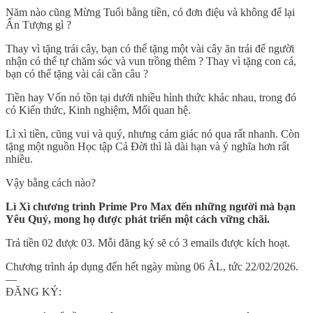
Năm nào cũng Mừng Tuổi bằng tiền, có đơn điệu và không để lại
Ấn Tượng gì ?
Thay vì tặng trái cây, bạn có thể tặng một vài cây ăn trái để người
nhận có thể tự chăm sóc và vun trồng thêm ? Thay vì tặng con cá,
bạn có thể tặng vài cái cần câu ?
Tiền hay Vốn nó tồn tại dưới nhiều hình thức khác nhau, trong đó
có Kiến thức, Kinh nghiệm, Mối quan hệ.
Lì xì tiền, cũng vui và quý, nhưng cảm giác nó qua rất nhanh. Còn
tặng một nguồn Học tập Cả Đời thì là dài hạn và ý nghĩa hơn rất
nhiều.
Vậy bằng cách nào?
Lì Xì chương trình Prime Pro Max đến những người mà bạn
Yêu Quý, mong họ được phát triển một cách vững chãi.
Trả tiền 02 được 03. Mỗi đăng ký sẽ có 3 emails được kích hoạt.
Chương trình áp dụng đến hết ngày mùng 06 ÂL, tức 22/02/2026.
—
ĐĂNG KÝ: