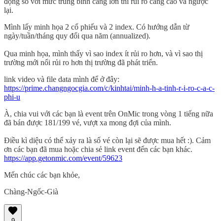
động so với mức trung bình càng lớn thì rủi ro càng cao và ngược
lại.
Mình lấy minh họa 2 cổ phiếu và 2 index. Có hướng dẫn từ
ngày/tuần/tháng quy đổi qua năm (annualized).
Qua minh họa, mình thấy vì sao index ít rủi ro hơn, và vì sao thị
trường mới nổi rủi ro hơn thị trường đã phát triển.
link video và file data mình để ở đây:
https://prime.changngocgia.com/c/kinhtai/minh-h-a-tinh-r-i-ro-c-a-c-
phi-u
À, chia vui với các bạn là event trên OnMic trong vòng 1 tiếng nữa
đã bán được 181/199 vé, vượt xa mong đợi của mình.
Điều kì diệu có thể xảy ra là số vé còn lại sẽ được mua hết :). Cảm
ơn các bạn đã mua hoặc chia sẻ link event đến các bạn khác.
https://app.getonmic.com/event/59623
Mến chúc các bạn khỏe,
Chàng-Ngốc-Già
9