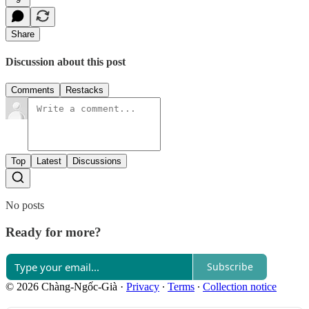
Share
Discussion about this post
Comments
Restacks
Top
Latest
Discussions
No posts
Ready for more?
Subscribe
© 2026 Chàng-Ngốc-Già
·
Privacy
∙
Terms
∙
Collection notice