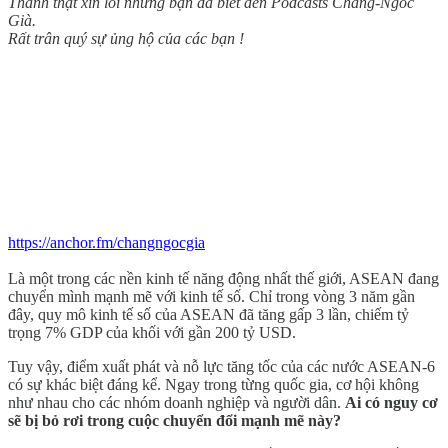
Thành thật xin lỗi những bạn đã biết đến Podcasts Chàng-Ngốc
Già.
Rất trân quý sự ủng hộ của các bạn !
https://anchor.fm/changngocgia
Là một trong các nền kinh tế năng động nhất thế giới, ASEAN đang
chuyển mình mạnh mẽ với kinh tế số. Chỉ trong vòng 3 năm gần
đây, quy mô kinh tế số của ASEAN đã tăng gấp 3 lần, chiếm tỷ
trọng 7% GDP của khối với gần 200 tỷ USD.
Tuy vậy, điểm xuất phát và nỗ lực tăng tốc của các nước ASEAN-6
có sự khác biệt đáng kể. Ngay trong từng quốc gia, cơ hội không
như nhau cho các nhóm doanh nghiệp và người dân.
Ai có nguy cơ
sẽ bị bỏ rơi trong cuộc chuyển đổi mạnh mẽ này?