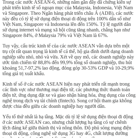
Trong các nước ASEAN-6, những năm gần đây đã chứng kiến sự
phát triển kinh tế số ngoạn mục của Malaysia, Indonesia, Việt Nam
và Singapore. Theo Ngân hàng phát triển châu Á (ADB), các nước
này đều có tỷ lệ sử dụng điện thoại di động trên 100% dân số như
Việt Nam, Singapore và Indonesia lên đến 150%. Tỷ lệ người dân
sử dụng internet và mạng xã hội cũng tăng nhanh, chẳng hạn như
Singapore 84%, ở Malaysia 79% và Việt Nam là 67%.
Tuy vậy, cấu trúc kinh tế của các nước ASEAN vẫn dựa trên một
trụ cột rất quan trọng là kinh tế cá thể, hộ gia đình dưới dạng doanh
nghiệp siêu nhỏ, nhỏ và vừa. Xét về quy mô, các doanh nghiệp này
ước tính chiếm từ 88,8% đến 99,9% tổng số doanh nghiệp, thu hút
khoảng 51,7-97,2% lao động, đóng góp 30-53% GDP và 10-29,9%
tổng giá trị xuất khẩu.
Kinh tế số ở các nước ASEAN hiện nay phát triển rất mạnh trong
các lĩnh vực như thương mại điện tử, các phương thức thanh toán
điện tử, ứng dụng đặt xe và giao nhận hàng hóa, ứng dụng của công
nghệ trong dịch vụ tài chính (fintech). Song cơ hội tham gia không
được chia đều giữa các doanh nghiệp hay người dân.
Yếu tố thứ nhất là hạ tầng. Mặc dù tỷ lệ sử dụng điện thoại đi động
ở các nước ASEAN cao, nhưng chất lượng hạ tầng có sự chênh
lệch đáng kể giữa thành thị và nông thôn. Độ phủ sóng mạng điện
thoại di động, công nghệ sử dụng 3G hay 4G, chất lượng đường