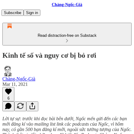
Chàng-Ngốc-Già
Subscribe
Sign in
Read distraction-free on Substack
Kinh tế số và nguy cơ bị bỏ rơi
Chàng-Ngốc-Già
Mar 11, 2021
6
Lời tự sự: trước khi đọc bài bên dưới, Ngốc mến gửi đến các bạn
mới đăng kí vào mailing list link các podcasts của Ngốc, vì hôm
nay, có gần 500 bạn đăng kí mới, ngoài sức tưởng tượng của Ngốc.