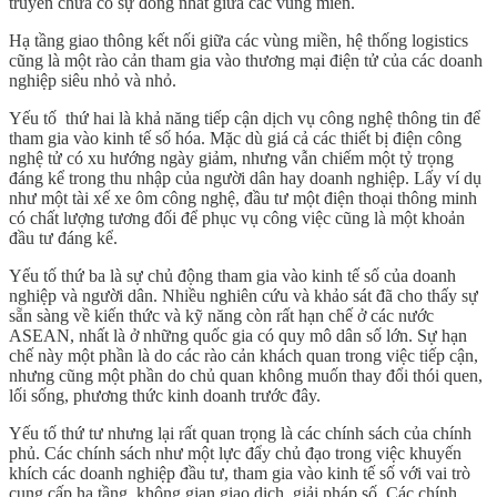
truyền chưa có sự đồng nhất giữa các vùng miền.
Hạ tầng giao thông kết nối giữa các vùng miền, hệ thống logistics
cũng là một rào cản tham gia vào thương mại điện tử của các doanh
nghiệp siêu nhỏ và nhỏ.
Yếu tố thứ hai là khả năng tiếp cận dịch vụ công nghệ thông tin để
tham gia vào kinh tế số hóa. Mặc dù giá cả các thiết bị điện công
nghệ tử có xu hướng ngày giảm, nhưng vẫn chiếm một tỷ trọng
đáng kể trong thu nhập của người dân hay doanh nghiệp. Lấy ví dụ
như một tài xế xe ôm công nghệ, đầu tư một điện thoại thông minh
có chất lượng tương đối để phục vụ công việc cũng là một khoản
đầu tư đáng kể.
Yếu tố thứ ba là sự chủ động tham gia vào kinh tế số của doanh
nghiệp và người dân. Nhiều nghiên cứu và khảo sát đã cho thấy sự
sẵn sàng về kiến thức và kỹ năng còn rất hạn chế ở các nước
ASEAN, nhất là ở những quốc gia có quy mô dân số lớn. Sự hạn
chế này một phần là do các rào cản khách quan trong việc tiếp cận,
nhưng cũng một phần do chủ quan không muốn thay đổi thói quen,
lối sống, phương thức kinh doanh trước đây.
Yếu tố thứ tư nhưng lại rất quan trọng là các chính sách của chính
phủ. Các chính sách như một lực đẩy chủ đạo trong việc khuyến
khích các doanh nghiệp đầu tư, tham gia vào kinh tế số với vai trò
cung cấp hạ tầng, không gian giao dịch, giải pháp số. Các chính