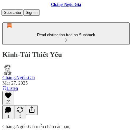
Chàng-Ngốc-Già
Subscribe
Sign in
Read distraction-free on Substack
Kinh-Tài Thiết Yếu
Chàng-Ngốc-Già
Mar 27, 2025
Listen
25
1
3
Chàng-Ngốc-Già mến chào các bạn,