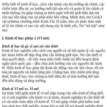
Hiểu biết về kinh tế học, cách vận hành của thị trường tài chính, các
chiến lược đầu tư, xu hướng mới (tài sản số) và quản lý tài chính cá
nhân không chỉ giúp chúng ta thích nghi với thế giới hiện đại mà
còn tạo nền tảng cho sự phát triển bền vững. Mình đưa cho Grok3
cái syllabus chương trình Kinh-Tài 10 tuần, bảo nó phác thảo một
số lý do chính vì sao các nội dung này là thiết yếu. Nó “trả bài“ như
sau:
I. Kinh tế học phần 1 (Vĩ mô)
Kinh tế học là gì, vì sao nó cần thiết
Kinh tế học nghiên cứu cách con người và xã hội quản lý các nguồn
lực khan hiếm để đáp ứng nhu cầu không giới hạn. Nó cần thiết vì
mọi quyết định – từ việc mua một chiếc bánh mì đến hoạch định
ngân sách quốc gia – đều chịu ảnh hưởng của các nguyên tắc kinh
tế. Hiểu kinh tế học giúp dự đoán tác động của các lựa chọn, tối ưu
hóa tài nguyên và tránh lãng phí. Chẳng hạn, khi chính phủ tăng
thuế, kinh tế học cho chúng ta biết điều đó sẽ ảnh hưởng thế nào
đến tiêu dùng và tăng trưởng.
Kinh tế Vĩ mô vs. Vi mô
Sự khác biệt giữa kinh tế vĩ mô (tập trung vào nền kinh tế tổng thể)
và vi mô (nghiên cứu hành vi cá nhân, doanh nghiệp) là cần thiết để
có cái nhìn toàn diện về kinh tế. Vĩ mô giúp chính phủ kiểm soát
lạm phát hay thất nghiệp, trong khi vi mô hỗ trợ doanh nghiệp định