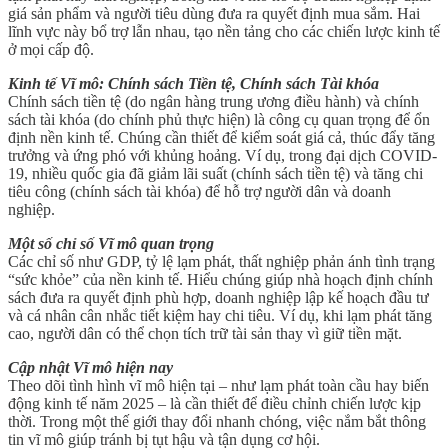
giá sản phẩm và người tiêu dùng đưa ra quyết định mua sắm. Hai
lĩnh vực này bổ trợ lẫn nhau, tạo nền tảng cho các chiến lược kinh tế
ở mọi cấp độ.
Kinh tế Vĩ mô: Chính sách Tiền tệ, Chính sách Tài khóa
Chính sách tiền tệ (do ngân hàng trung ương điều hành) và chính
sách tài khóa (do chính phủ thực hiện) là công cụ quan trọng để ổn
định nền kinh tế. Chúng cần thiết để kiểm soát giá cả, thúc đẩy tăng
trưởng và ứng phó với khủng hoảng. Ví dụ, trong đại dịch COVID-
19, nhiều quốc gia đã giảm lãi suất (chính sách tiền tệ) và tăng chi
tiêu công (chính sách tài khóa) để hỗ trợ người dân và doanh
nghiệp.
Một số chỉ số Vĩ mô quan trọng
Các chỉ số như GDP, tỷ lệ lạm phát, thất nghiệp phản ánh tình trạng
“sức khỏe” của nền kinh tế. Hiểu chúng giúp nhà hoạch định chính
sách đưa ra quyết định phù hợp, doanh nghiệp lập kế hoạch đầu tư
và cá nhân cân nhắc tiết kiệm hay chi tiêu. Ví dụ, khi lạm phát tăng
cao, người dân có thể chọn tích trữ tài sản thay vì giữ tiền mặt.
Cập nhật Vĩ mô hiện nay
Theo dõi tình hình vĩ mô hiện tại – như lạm phát toàn cầu hay biến
động kinh tế năm 2025 – là cần thiết để điều chỉnh chiến lược kịp
thời. Trong một thế giới thay đổi nhanh chóng, việc nắm bắt thông
tin vĩ mô giúp tránh bị tụt hậu và tận dụng cơ hội.