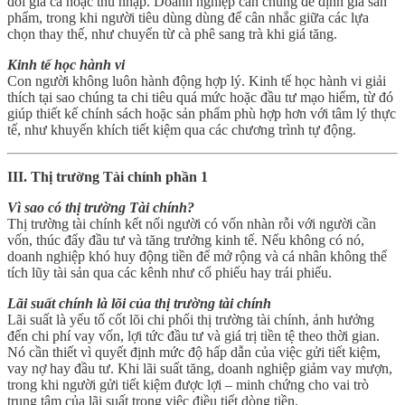
đổi giá cả hoặc thu nhập. Doanh nghiệp cần chúng để định giá sản
phẩm, trong khi người tiêu dùng dùng để cân nhắc giữa các lựa
chọn thay thế, như chuyển từ cà phê sang trà khi giá tăng.
Kinh tế học hành vi
Con người không luôn hành động hợp lý. Kinh tế học hành vi giải
thích tại sao chúng ta chi tiêu quá mức hoặc đầu tư mạo hiểm, từ đó
giúp thiết kế chính sách hoặc sản phẩm phù hợp hơn với tâm lý thực
tế, như khuyến khích tiết kiệm qua các chương trình tự động.
III. Thị trường Tài chính phần 1
Vì sao có thị trường Tài chính?
Thị trường tài chính kết nối người có vốn nhàn rỗi với người cần
vốn, thúc đẩy đầu tư và tăng trưởng kinh tế. Nếu không có nó,
doanh nghiệp khó huy động tiền để mở rộng và cá nhân không thể
tích lũy tài sản qua các kênh như cổ phiếu hay trái phiếu.
Lãi suất chính là lõi của thị trường tài chính
Lãi suất là yếu tố cốt lõi chi phối thị trường tài chính, ảnh hưởng
đến chi phí vay vốn, lợi tức đầu tư và giá trị tiền tệ theo thời gian.
Nó cần thiết vì quyết định mức độ hấp dẫn của việc gửi tiết kiệm,
vay nợ hay đầu tư. Khi lãi suất tăng, doanh nghiệp giảm vay mượn,
trong khi người gửi tiết kiệm được lợi – minh chứng cho vai trò
trung tâm của lãi suất trong việc điều tiết dòng tiền.