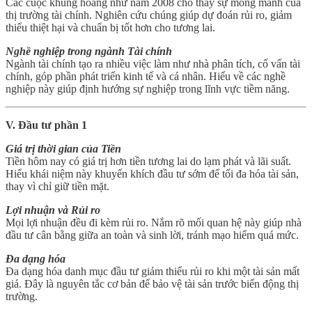
Các cuộc khủng hoảng như năm 2008 cho thấy sự mong manh của
thị trường tài chính. Nghiên cứu chúng giúp dự đoán rủi ro, giảm
thiểu thiệt hại và chuẩn bị tốt hơn cho tương lai.
Nghề nghiệp trong ngành Tài chính
Ngành tài chính tạo ra nhiều việc làm như nhà phân tích, cố vấn tài
chính, góp phần phát triển kinh tế và cá nhân. Hiểu về các nghề
nghiệp này giúp định hướng sự nghiệp trong lĩnh vực tiềm năng.
V. Đầu tư phần 1
Giá trị thời gian của Tiền
Tiền hôm nay có giá trị hơn tiền tương lai do lạm phát và lãi suất.
Hiểu khái niệm này khuyến khích đầu tư sớm để tối đa hóa tài sản,
thay vì chỉ giữ tiền mặt.
Lợi nhuận và Rủi ro
Mọi lợi nhuận đều đi kèm rủi ro. Nắm rõ mối quan hệ này giúp nhà
đầu tư cân bằng giữa an toàn và sinh lời, tránh mạo hiểm quá mức.
Đa dạng hóa
Đa dạng hóa danh mục đầu tư giảm thiểu rủi ro khi một tài sản mất
giá. Đây là nguyên tắc cơ bản để bảo vệ tài sản trước biến động thị
trường.