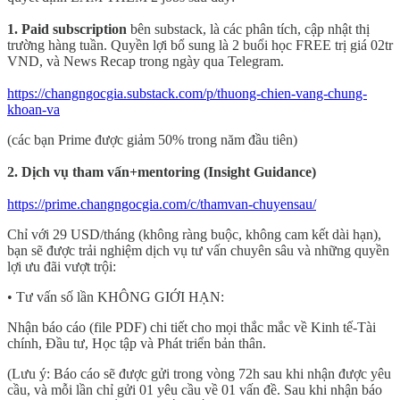
1. Paid subscription
bên substack, là các phân tích, cập nhật thị
trường hàng tuần. Quyền lợi bổ sung là 2 buổi học FREE trị giá 02tr
VND, và News Recap trong ngày qua Telegram.
https://changngocgia.substack.com/p/thuong-chien-vang-chung-
khoan-va
(các bạn Prime được giảm 50% trong năm đầu tiên)
2. Dịch vụ tham vấn+mentoring (Insight Guidance)
https://prime.changngocgia.com/c/thamvan-chuyensau/
Chỉ với 29 USD/tháng (không ràng buộc, không cam kết dài hạn),
bạn sẽ được trải nghiệm dịch vụ tư vấn chuyên sâu và những quyền
lợi ưu đãi vượt trội:
• Tư vấn số lần KHÔNG GIỚI HẠN:
Nhận báo cáo (file PDF) chi tiết cho mọi thắc mắc về Kinh tế-Tài
chính, Đầu tư, Học tập và Phát triển bản thân.
(Lưu ý: Báo cáo sẽ được gửi trong vòng 72h sau khi nhận được yêu
cầu, và mỗi lần chỉ gửi 01 yêu cầu về 01 vấn đề. Sau khi nhận báo