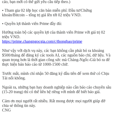
cáo, bạn mới có thể gửi yêu cầu tiếp theo.)
• Tham gia 02 lớp học căn bản miễn phí: Đầu tư/Chứng
khoán/Bitcoin – tổng trị giá lên tới 02 triệu VND.
• Quyền lợi thành viên Prime đầy đủ:
Hưởng toàn bộ các quyền lợi của thành viên Prime với giá trị 02
triệu VND.
https://prime.changngocgia.com/c/thongbao/prime
Như vậy với dịch vụ này, các bạn không cần phải bỏ ra khoảng
$500/tháng để đăng ký các tools AI, các nguồn báo chí, dữ liệu. Và
quan trọng hơn là thời gian công sức mà Chàng-Ngốc-Già bỏ ra để
thực hiện bản báo cáo từ 1000-1500 chữ.
Trước mắt, mình chỉ nhận 50 đăng ký đầu tiên để xem thử có Chịu
Tải nổi không.
Ngoài ra, những bạn hay doanh nghiệp nào cần báo cáo chuyên sâu
(15-20 trang) thì có thể liên hệ riêng với mình để biết báo giá.
Cảm ơn mọi người rất nhiều. Rất mong được mọi người giúp đỡ
chia sẻ thông tin này.
CNG