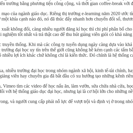
ến trường bằng phương tiện công cộng, và thời gian coffee-break với
ện mạo của ngành giáo dục. Riêng thị trường e-learning năm 2020 ước t
một khía cạnh nào đó, nó đã thúc đẩy nhanh hơn chuyển đổi số, thương
ản xuất không đổi, càng nhiều người đăng kí học thì chi phí phân bổ ch
 nghiệm tốt nhất và trả thật cao để thu hút giảng viên giỏi có khả năng
c truyền thống. Khi mà các công ty tuyển dụng ngày càng dựa vào khả 
c trường đại học uy tín trên thế giới cũng không hề kém cạnh các tấm 
 có nhiều lợi ích khác chứ không chỉ là kiến thức. Đó chính là hệ thống
 xa, nhiều trường đại học trong nhóm ngành xã hội, kinh tế-tài chính, 
 giảng viên hay chuyên gia đã bắt đầu có xu hướng tạo những kênh riên
 Vimeo tìm các video để học nấu ăn, làm vườn, sửa chửa nhà cửa, học
đối với hệ thống giáo dục đại học, nhưng lại là cơ hội lớn cho những 
rong, và người cung cấp phải nỗ lực để vượt trội và định vị ở trong n