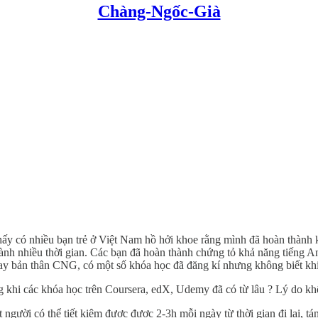
Chàng-Ngốc-Già
ấy có nhiều bạn trẻ ở Việt Nam hồ hởi khoe rằng mình đã hoàn thành 
 dành nhiều thời gian. Các bạn đã hoàn thành chứng tỏ khả năng tiếng An
ì ngay bản thân CNG, có một số khóa học đã đăng kí nhưng không biết k
ng khi các khóa học trên Coursera, edX, Udemy đã có từ lâu ? Lý do kh
t người có thể tiết kiệm được được 2-3h mỗi ngày từ thời gian đi lại, 