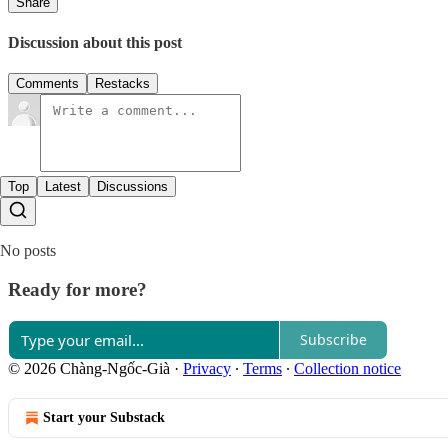
Share
Discussion about this post
Comments
Restacks
Top
Latest
Discussions
No posts
Ready for more?
Subscribe
© 2026 Chàng-Ngốc-Già
·
Privacy
∙
Terms
∙
Collection notice
Start your Substack