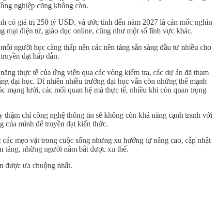
 đồng nghiệp cũng không còn.
ính có giá trị 250 tỷ USD, và ước tính đến năm 2027 là cán mốc nghìn
 mại điện tử, giáo dục online, cũng như một số lĩnh vực khác.
o mỗi người học càng thấp nên các nền tảng sẵn sàng đầu tư nhiều cho
 truyền đạt hấp dẫn.
năng thực tế của ứng viên qua các vòng kiểm tra, các dự án đã tham
bằng đại học. Dĩ nhiên nhiều trường đại học vẫn còn những thế mạnh
 các mạng lưới, các mối quan hệ mà thực tế, nhiều khi còn quan trọng
hay thậm chí công nghệ thông tin sẽ không còn khả năng cạnh tranh với
g của mình để truyền đạt kiến thức.
 các mẹo vặt trong cuộc sống nhưng xu hướng tự nâng cao, cập nhật
nền tảng, những người nắm bắt được xu thế.
hón được ưa chuộng nhất.