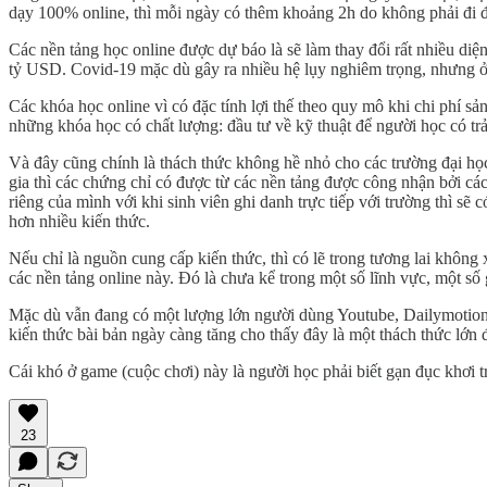
dạy 100% online, thì mỗi ngày có thêm khoảng 2h do không phải đi đ
Các nền tảng học online được dự báo là sẽ làm thay đổi rất nhiều di
tỷ USD. Covid-19 mặc dù gây ra nhiều hệ lụy nghiêm trọng, nhưng ở 
Các khóa học online vì có đặc tính lợi thế theo quy mô khi chi phí s
những khóa học có chất lượng: đầu tư về kỹ thuật để người học có trải
Và đây cũng chính là thách thức không hề nhỏ cho các trường đại họ
gia thì các chứng chỉ có được từ các nền tảng được công nhận bởi cá
riêng của mình với khi sinh viên ghi danh trực tiếp với trường thì sẽ
hơn nhiều kiến thức.
Nếu chỉ là nguồn cung cấp kiến thức, thì có lẽ trong tương lai không
các nền tảng online này. Đó là chưa kể trong một số lĩnh vực, một số
Mặc dù vẫn đang có một lượng lớn người dùng Youtube, Dailymotion,
kiến thức bài bản ngày càng tăng cho thấy đây là một thách thức lớn 
Cái khó ở game (cuộc chơi) này là người học phải biết gạn đục khơi t
23