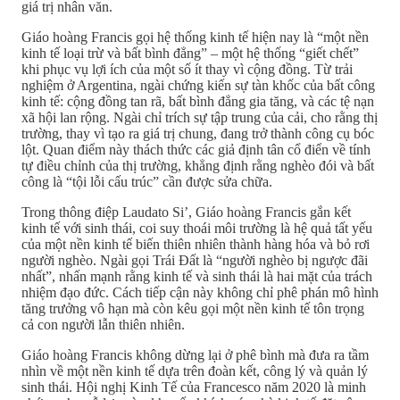
giá trị nhân văn.
Giáo hoàng Francis gọi hệ thống kinh tế hiện nay là “một nền
kinh tế loại trừ và bất bình đẳng” – một hệ thống “giết chết”
khi phục vụ lợi ích của một số ít thay vì cộng đồng. Từ trải
nghiệm ở Argentina, ngài chứng kiến sự tàn khốc của bất công
kinh tế: cộng đồng tan rã, bất bình đẳng gia tăng, và các tệ nạn
xã hội lan rộng. Ngài chỉ trích sự tập trung của cải, cho rằng thị
trường, thay vì tạo ra giá trị chung, đang trở thành công cụ bóc
lột. Quan điểm này thách thức các giả định tân cổ điển về tính
tự điều chỉnh của thị trường, khẳng định rằng nghèo đói và bất
công là “tội lỗi cấu trúc” cần được sửa chữa.
Trong thông điệp Laudato Si’, Giáo hoàng Francis gắn kết
kinh tế với sinh thái, coi suy thoái môi trường là hệ quả tất yếu
của một nền kinh tế biến thiên nhiên thành hàng hóa và bỏ rơi
người nghèo. Ngài gọi Trái Đất là “người nghèo bị ngược đãi
nhất”, nhấn mạnh rằng kinh tế và sinh thái là hai mặt của trách
nhiệm đạo đức. Cách tiếp cận này không chỉ phê phán mô hình
tăng trưởng vô hạn mà còn kêu gọi một nền kinh tế tôn trọng
cả con người lẫn thiên nhiên.
Giáo hoàng Francis không dừng lại ở phê bình mà đưa ra tầm
nhìn về một nền kinh tế dựa trên đoàn kết, công lý và quản lý
sinh thái. Hội nghị Kinh Tế của Francesco năm 2020 là minh