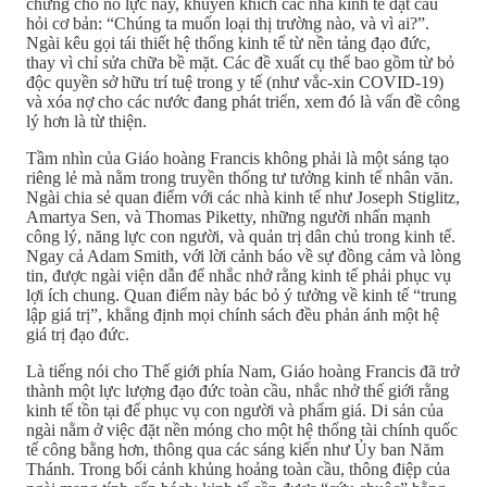
chứng cho nỗ lực này, khuyến khích các nhà kinh tế đặt câu
hỏi cơ bản: “Chúng ta muốn loại thị trường nào, và vì ai?”.
Ngài kêu gọi tái thiết hệ thống kinh tế từ nền tảng đạo đức,
thay vì chỉ sửa chữa bề mặt. Các đề xuất cụ thể bao gồm từ bỏ
độc quyền sở hữu trí tuệ trong y tế (như vắc-xin COVID-19)
và xóa nợ cho các nước đang phát triển, xem đó là vấn đề công
lý hơn là từ thiện.
Tầm nhìn của Giáo hoàng Francis không phải là một sáng tạo
riêng lẻ mà nằm trong truyền thống tư tưởng kinh tế nhân văn.
Ngài chia sẻ quan điểm với các nhà kinh tế như Joseph Stiglitz,
Amartya Sen, và Thomas Piketty, những người nhấn mạnh
công lý, năng lực con người, và quản trị dân chủ trong kinh tế.
Ngay cả Adam Smith, với lời cảnh báo về sự đồng cảm và lòng
tin, được ngài viện dẫn để nhắc nhở rằng kinh tế phải phục vụ
lợi ích chung. Quan điểm này bác bỏ ý tưởng về kinh tế “trung
lập giá trị”, khẳng định mọi chính sách đều phản ánh một hệ
giá trị đạo đức.
Là tiếng nói cho Thế giới phía Nam, Giáo hoàng Francis đã trở
thành một lực lượng đạo đức toàn cầu, nhắc nhở thế giới rằng
kinh tế tồn tại để phục vụ con người và phẩm giá. Di sản của
ngài nằm ở việc đặt nền móng cho một hệ thống tài chính quốc
tế công bằng hơn, thông qua các sáng kiến như Ủy ban Năm
Thánh. Trong bối cảnh khủng hoảng toàn cầu, thông điệp của