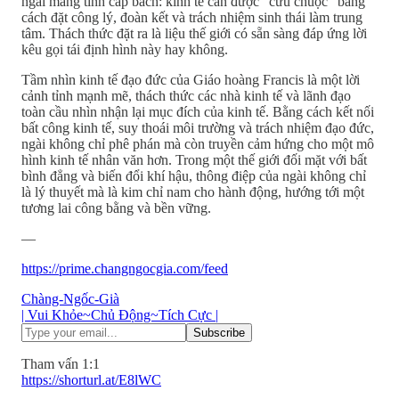
ngài mang tính cấp bách: kinh tế cần được “cứu chuộc” bằng
cách đặt công lý, đoàn kết và trách nhiệm sinh thái làm trung
tâm. Thách thức đặt ra là liệu thế giới có sẵn sàng đáp ứng lời
kêu gọi tái định hình này hay không.
Tầm nhìn kinh tế đạo đức của Giáo hoàng Francis là một lời
cảnh tỉnh mạnh mẽ, thách thức các nhà kinh tế và lãnh đạo
toàn cầu nhìn nhận lại mục đích của kinh tế. Bằng cách kết nối
bất công kinh tế, suy thoái môi trường và trách nhiệm đạo đức,
ngài không chỉ phê phán mà còn truyền cảm hứng cho một mô
hình kinh tế nhân văn hơn. Trong một thế giới đối mặt với bất
bình đẳng và biến đổi khí hậu, thông điệp của ngài không chỉ
là lý thuyết mà là kim chỉ nam cho hành động, hướng tới một
tương lai công bằng và bền vững.
—
https://prime.changngocgia.com/feed
Chàng-Ngốc-Già
| Vui Khỏe~Chủ Động~Tích Cực |
Tham vấn 1:1
https://shorturl.at/E8lWC