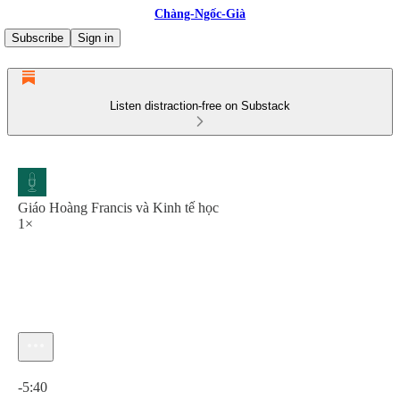
Chàng-Ngốc-Già
Subscribe
Sign in
Listen distraction-free on Substack
Giáo Hoàng Francis và Kinh tế học
1×
Current time: 0:00 / Total time: -5:40
-5:40