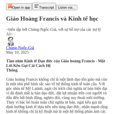
Open in app
Transcript
Listen via...
Giáo Hoàng Francis và Kinh tế học
<biên tập bởi Chàng-Ngốc-Già, với sự hỗ trợ của các trợ lý
AI>
Chàng-Ngốc-Già
May 10, 2025
Tầm nhìn Kinh tế Đạo đức của Giáo hoàng Francis - Một
Lời Kêu Gọi Cải Cách Hệ
Thống
Giáo hoàng Francis không chỉ là một lãnh đạo tôn giáo mà còn
là một nhà phê bình sắc sảo về hệ thống kinh tế toàn cầu. Với
góc nhìn từ Mỹ Latinh, ngài chỉ trích chủ nghĩa tư bản hiện đại
vì đã đánh mất la bàn đạo đức, đặt lợi nhuận trên con người và
dẫn đến bất bình đẳng, nghèo đói, cùng suy thoái môi trường.
Thay vì bác bỏ hoàn toàn chủ nghĩa tư bản, ngài kêu gọi tái
định hướng kinh tế dựa trên nền tảng đạo đức, nhấn mạnh rằng
kinh tế không chỉ là kỹ thuật mà là một hệ thống phản ánh các