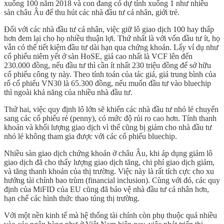
xuống 100 năm 2018 và con đang có dự tính xuống 1 như nhiều
sàn châu Âu để thu hút các nhà đầu tư cá nhân, giới trẻ.
Đối với các nhà đầu tư cá nhân, việc giữ lô giao dịch 100 hay thấp
hơn đem lại cho họ nhiều thuận lợi. Thứ nhất là với vốn đầu tư ít, họ
vẫn có thể tiết kiệm đầu tư dài hạn qua chứng khoán. Lấy ví dụ như
cổ phiếu niêm yết ở sàn HoSE, giá cao nhất là VCF lên đến
230.000 đồng, nếu đầu tư thì cần ít nhất 230 triệu đồng để sở hữu
cổ phiếu công ty này. Theo tính toán của tác giá, giá trung bình của
rổ cổ phiếu VN30 là 65.300 đồng, nếu muốn đầu tư vào bluechip
thì ngoài khả năng của nhiều nhà đầu tư.
Thứ hai, việc quy định lô lớn sẽ khiến các nhà đầu tư nhỏ lẻ chuyển
sang các cổ phiếu rẻ (penny), có mức độ rủi ro cao hơn. Tính thanh
khoản và khối lượng giao dịch vì thế cũng bị giảm cho nhà đầu tư
nhỏ lẻ không tham gia được với các cổ phiếu bluechip.
Nhiều sàn giao dịch chứng khoán ở châu Âu, khi áp dụng giảm lô
giao dịch đã cho thấy lượng giao dịch tăng, chi phí giao dịch giảm,
và tăng thanh khoản của thị trường. Việc này là rất tích cực cho xu
hướng tài chính bao trùm (financial inclusion). Cùng với đó, các quy
định của MiFID của EU cũng đã bảo vệ nhà đầu tư cá nhân hơn,
hạn chế các hình thức thao túng thị trường.
Với một nền kinh tế mà hệ thống tài chính còn phụ thuộc quá nhiều