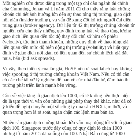
Một nghiên cứu được đăng trong một tạp chí đầu ngành tài chính
của Cumming, Johan và Li năm 2011 đã cho thấy rằng luật chứng
khoán chi tiết ảnh hưởng lớn đến sự thao túng thị trường, giao dịch
nội gián (insider trading), và vấn đề xung đột lợi ích người đại diện
trung gian (broker-agency). Dữ liệu từ 42 thị trường chứng khoán từ
nghiên cứu cho thấy những quy định trong luật về thao túng lượng
giao dịch liên quan đến tốc độ thay đổi chủ sở hữu cổ phiếu
(velocity), tức tính thanh khoản, những quy định về thao túng giá
liên quan đến mức độ biến động thị trường (volatility) và luật quy
định về giao dịch nội gián có liên quan đến sự chênh lệch giá đặt
mua, bán (bid-ask spreads).
Vì vây, theo thiển ý của tác giả, HoSE nên rà soát lại có hay không
việc spoofing ở thị trường chứng khoán Việt Nam. Nếu có thì cần
có các chế tài xử lý nghiêm để bảo vệ các nhà đầu tư, đảm bảo thị
trường phát triển lành mạnh bền vững.
Còn về việc tăng lô giao dịch lên 1000, có lẽ không nên thực hiện
dù là tạm thời vì vẫn còn những giải pháp thay thế khác, như đã có
ý kiến đề nghị chuyển một số công ty qua sàn HNX tạm thời, và
quan trọng hơn là rà soát, ngăn chặn các lệnh mua bán ảo.
Nhiều sàn giao dịch chứng khoán lớn vẫn hoạt động tốt với lô giao
dịch 100. Singapore trước đây cũng có quy định lô chẵn 1000
nhưng từ năm 2015 đã xuống còn 100. Nhật Bản cũng từ 1000