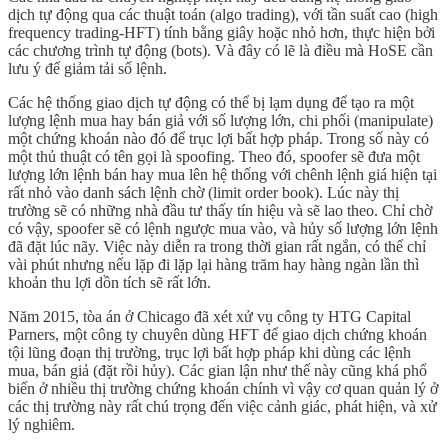
dịch tự động qua các thuật toán (algo trading), với tần suất cao (high
frequency trading-HFT) tính bằng giây hoặc nhỏ hơn, thực hiện bởi
các chương trình tự động (bots). Và đây có lẽ là điều mà HoSE cần
lưu ý để giảm tải số lệnh.
Các hệ thống giao dịch tự động có thể bị lạm dụng để tạo ra một
lượng lệnh mua hay bán giả với số lượng lớn, chi phối (manipulate)
một chứng khoán nào đó để trục lợi bất hợp pháp. Trong số này có
một thủ thuật có tên gọi là spoofing. Theo đó, spoofer sẽ đưa một
lượng lớn lệnh bán hay mua lên hệ thống với chênh lệnh giá hiện tại
rất nhỏ vào danh sách lệnh chờ (limit order book). Lúc này thị
trường sẽ có những nhà đầu tư thấy tín hiệu và sẽ lao theo. Chỉ chờ
có vậy, spoofer sẽ có lệnh ngược mua vào, và hủy số lượng lớn lệnh
đã đặt lúc nãy. Việc này diễn ra trong thời gian rất ngắn, có thể chỉ
vài phút nhưng nếu lặp đi lặp lại hàng trăm hay hàng ngàn lần thì
khoản thu lợi dồn tích sẽ rất lớn.
Năm 2015, tòa án ở Chicago đã xét xử vụ công ty HTG Capital
Parners, một công ty chuyên dùng HFT để giao dịch chứng khoán
tội lũng đoạn thị trường, trục lợi bất hợp pháp khi dùng các lệnh
mua, bán giả (đặt rồi hủy). Các gian lận như thế này cũng khá phổ
biến ở nhiều thị trường chứng khoán chính vì vậy cơ quan quản lý ở
các thị trường này rất chú trọng đến việc cảnh giác, phát hiện, và xử
lý nghiêm.