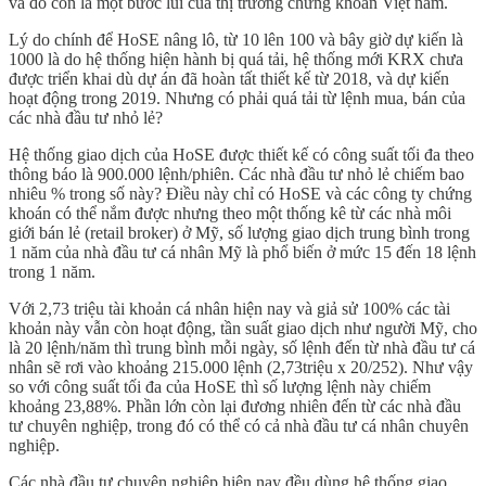
và đó còn là một bước lùi của thị trường chứng khoán Việt nam.
Lý do chính để HoSE nâng lô, từ 10 lên 100 và bây giờ dự kiến là
1000 là do hệ thống hiện hành bị quá tải, hệ thống mới KRX chưa
được triển khai dù dự án đã hoàn tất thiết kế từ 2018, và dự kiến
hoạt động trong 2019. Nhưng có phải quá tải từ lệnh mua, bán của
các nhà đầu tư nhỏ lẻ?
Hệ thống giao dịch của HoSE được thiết kế có công suất tối đa theo
thông báo là 900.000 lệnh/phiên. Các nhà đầu tư nhỏ lẻ chiếm bao
nhiêu % trong số này? Điều này chỉ có HoSE và các công ty chứng
khoán có thể nắm được nhưng theo một thống kê từ các nhà môi
giới bán lẻ (retail broker) ở Mỹ, số lượng giao dịch trung bình trong
1 năm của nhà đầu tư cá nhân Mỹ là phổ biến ở mức 15 đến 18 lệnh
trong 1 năm.
Với 2,73 triệu tài khoản cá nhân hiện nay và giả sử 100% các tài
khoản này vẫn còn hoạt động, tần suất giao dịch như người Mỹ, cho
là 20 lệnh/năm thì trung bình mỗi ngày, số lệnh đến từ nhà đầu tư cá
nhân sẽ rơi vào khoảng 215.000 lệnh (2,73triệu x 20/252). Như vậy
so với công suất tối đa của HoSE thì số lượng lệnh này chiếm
khoảng 23,88%. Phần lớn còn lại đương nhiên đến từ các nhà đầu
tư chuyên nghiệp, trong đó có thể có cả nhà đầu tư cá nhân chuyên
nghiệp.
Các nhà đầu tư chuyên nghiệp hiện nay đều dùng hệ thống giao