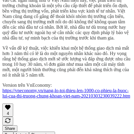
vào các ngân hàng như ở Việt Nam hiện nay, việc phát triển thị
trường chứng khoán là một yêu cầu cấp thiết để phát triển ổn định,
bền vững thị trường vốn, phát triển khu vực kinh tế tư nhân. Việt
Nam cũng đang cố gắng để thoát khỏi nhóm thị trường cận biên,
chuyển sang thị trường mới nổi do đó không thể không quan tâm
đến các nhà đầu tư cá nhân. Bởi lẽ, nhà đầu tư dù trong nước hay
quỹ đầu tư nước ngoài họ sẽ cân nhắc các quy định pháp lý bảo vệ
nhà đầu tư, sự minh bạch của thị trường trước khi tham gia.
Về vấn đề kỹ thuật, việc khiển khai một hệ thống giao dịch mà mất
hơn 3 năm thì có lẽ là do một nguyên nhân khác nào đó. Hy vọng
rằng hệ thống giao dịch mới sẽ ước lượng và đáp ứng được nhu cầu
trong 10 hay 30 năm, vì đơn giản như mua sắm một cái máy tính
mới, một người bình thường cũng phải đến khả năng thích ứng của
nó ít nhất là 5 năm tới.
Version trên VnEconomy:
https://vneconomy.vn/nang-lo-toi-thieu-len-1000-co-phieu-la-buoc-
lui-cua-thi-truong-chung-khoan-viet-nam-20210303230039222.htm
4
Share