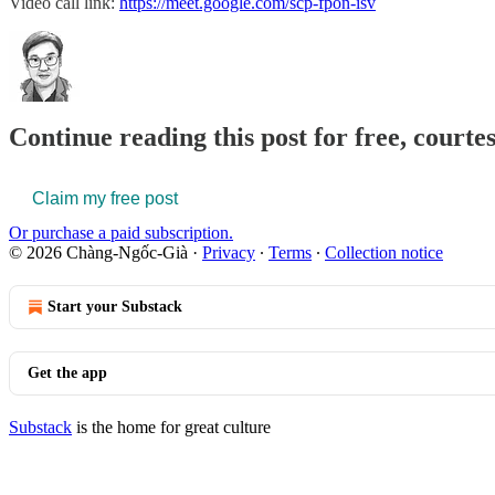
Video call link:
https://meet.google.com/scp-fpon-isv
Continue reading this post for free, court
Claim my free post
Or purchase a paid subscription.
© 2026 Chàng-Ngốc-Già
·
Privacy
∙
Terms
∙
Collection notice
Start your Substack
Get the app
Substack
is the home for great culture