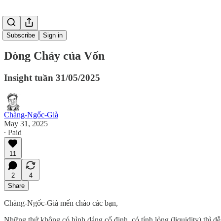
Subscribe
Sign in
Dòng Chảy của Vốn
Insight tuần 31/05/2025
Chàng-Ngốc-Già
May 31, 2025
∙ Paid
11
2
4
Share
Chàng-Ngốc-Già mến chào các bạn,
Những thứ không có hình dáng cố định, có tính lỏng (liquidity) thì 