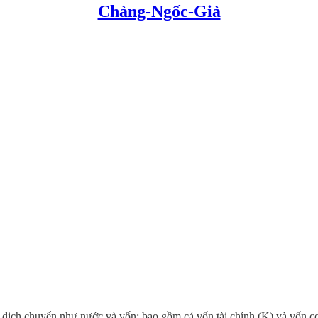
Chàng-Ngốc-Già
dễ dịch chuyển như nước và vốn; bao gồm cả vốn tài chính (K) và vốn c