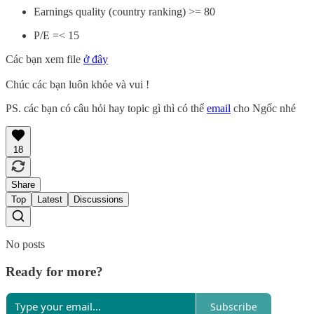
Earnings quality (country ranking) >= 80
P/E =< 15
Các bạn xem file
ở đây
Chúc các bạn luôn khỏe và vui !
PS. các bạn có câu hỏi hay topic gì thì có thể
email
cho Ngốc nhé
18
Share
Top
Latest
Discussions
No posts
Ready for more?
Subscribe