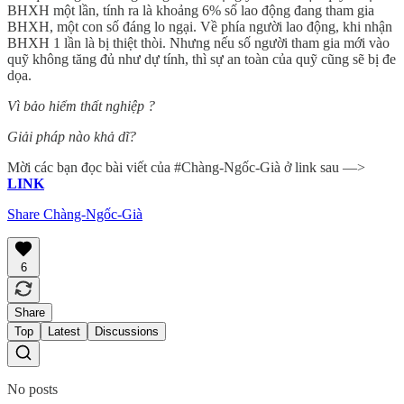
BHXH một lần, tính ra là khoảng 6% số lao động đang tham gia
BHXH, một con số đáng lo ngại. Về phía người lao động, khi nhận
BHXH 1 lần là bị thiệt thòi. Nhưng nếu số người tham gia mới vào
quỹ không tăng đủ như dự tính, thì sự an toàn của quỹ cũng sẽ bị đe
dọa.
Vì bảo hiểm thất nghiệp ?
Giải pháp nào khả dĩ?
Mời các bạn đọc bài viết của #Chàng-Ngốc-Già ở link sau —>
LINK
Share Chàng-Ngốc-Già
6
Share
Top
Latest
Discussions
No posts