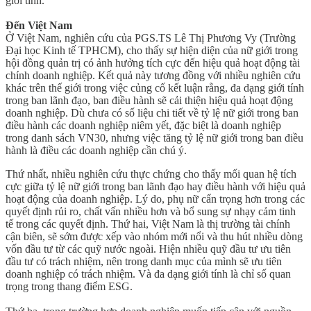
giới tính.
Đến Việt Nam
Ở Việt Nam, nghiên cứu của PGS.TS Lê Thị Phương Vy (Trường
Đại học Kinh tế TPHCM), cho thấy sự hiện diện của nữ giới trong
hội đồng quản trị có ảnh hưởng tích cực đến hiệu quả hoạt động tài
chính doanh nghiệp. Kết quả này tương đồng với nhiều nghiên cứu
khác trên thế giới trong việc củng cố kết luận rằng, đa dạng giới tính
trong ban lãnh đạo, ban điều hành sẽ cải thiện hiệu quả hoạt động
doanh nghiệp. Dù chưa có số liệu chi tiết về tỷ lệ nữ giới trong ban
điều hành các doanh nghiệp niêm yết, đặc biệt là doanh nghiệp
trong danh sách VN30, nhưng việc tăng tỷ lệ nữ giới trong ban điều
hành là điều các doanh nghiệp cần chú ý.
Thứ nhất, nhiều nghiên cứu thực chứng cho thấy mối quan hệ tích
cực giữa tỷ lệ nữ giới trong ban lãnh đạo hay điều hành với hiệu quả
hoạt động của doanh nghiệp. Lý do, phụ nữ cẩn trọng hơn trong các
quyết định rủi ro, chất vấn nhiều hơn và bổ sung sự nhạy cảm tinh
tế trong các quyết định. Thứ hai, Việt Nam là thị trường tài chính
cận biên, sẽ sớm được xếp vào nhóm mới nổi và thu hút nhiều dòng
vốn đầu tư từ các quỹ nước ngoài. Hiện nhiều quỹ đầu tư ưu tiên
đầu tư có trách nhiệm, nên trong danh mục của mình sẽ ưu tiên
doanh nghiệp có trách nhiệm. Và đa dạng giới tính là chỉ số quan
trọng trong thang điểm ESG.