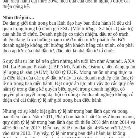
ban điều hành đạt mức 30%, hiệu quả của doanh nghiệp được cải
thiện đáng kể.
Nhìn thế giới…
Đa dạng giới tính trong ban lãnh đạo hay ban điều hành là tiêu chí
quan trọng trong bộ đánh giá ESG (Môi trường - Xã hội - Quản trị)
của nhiều tổ chức. Doanh nghiệp có trách nhiệm, đầu tư có trách
nhiệm đang là xu hướng mạnh mẽ ở nhiều nước phát triển. Bởi
doanh nghiệp không chỉ hướng đến khách hàng của mình, còn phải
theo áp lực của nhà đầu tư, đặc biệt là nhà đầu tư tổ chức.
6 quỹ đầu tư lớn kể trên gồm những tên tuổi lớn như Amundi, AXA
IM, La Banque Postale (LBP AM), Natixis, Ostrum, hiện đang quản
lý lượng tài sản (AUM) 3.000 tỷ EUR. Mong muốn nhưng thực ra
là điều kiện của các quỹ đầu tư này là các doanh nghiệp cần tăng tỷ
lệ nữ trong ban điều hành. Đặt được áp lực như vậy do các quỹ này
nắm tỷ trọng đáng kể quyền biểu quyết trong doanh nghiệp, có
quyền phủ quyết trong đại hội cổ đông nếu doanh nghiệp không có
thiện chí cải thiện tỷ lệ nữ giới trong ban điều hành.
Nhưng có sự khác biệt giữa tỷ lệ nữ trong ban lãnh đạo và trong
ban điều hành. Năm 2011, Pháp ban hành Luật Copé-Zimmermann,
quy định tỷ lệ nữ trong ban lãnh đạo tối thiểu 20% đến năm 2014 và
40% đến năm 2017. Đến nay, tỷ lệ này đạt gần 46% so với 12,5%
vào năm 2010. Tuy vậy, tỷ lệ nữ trong ban điều hành lại không