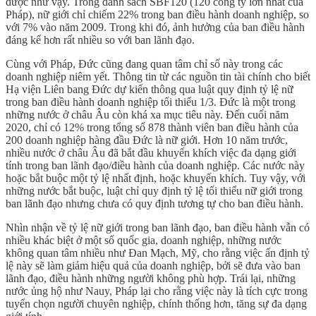
được như vậy. Trong danh sách SBF120 (120 công ty lớn nhất của
Pháp), nữ giới chỉ chiếm 22% trong ban điều hành doanh nghiệp, so
với 7% vào năm 2009. Trong khi đó, ảnh hưởng của ban điều hành
đáng kể hơn rất nhiều so với ban lãnh đạo.
Cùng với Pháp, Đức cũng đang quan tâm chỉ số này trong các
doanh nghiệp niêm yết. Thông tin từ các nguồn tin tài chính cho biết
Hạ viện Liên bang Đức dự kiến thông qua luật quy định tỷ lệ nữ
trong ban điều hành doanh nghiệp tối thiểu 1/3. Đức là một trong
những nước ở châu Âu còn khá xa mục tiêu này. Đến cuối năm
2020, chỉ có 12% trong tổng số 878 thành viên ban điều hành của
200 doanh nghiệp hàng đầu Đức là nữ giới. Hơn 10 năm trước,
nhiều nước ở châu Âu đã bắt đầu khuyến khích việc đa dạng giới
tính trong ban lãnh đạo/điều hành của doanh nghiệp. Các nước này
hoặc bắt buộc một tỷ lệ nhất định, hoặc khuyến khích. Tuy vậy, với
những nước bắt buộc, luật chỉ quy định tỷ lệ tối thiểu nữ giới trong
ban lãnh đạo nhưng chưa có quy định tương tự cho ban điều hành.
Nhìn nhận về tỷ lệ nữ giới trong ban lãnh đạo, ban điều hành vẫn có
nhiều khác biệt ở một số quốc gia, doanh nghiệp, những nước
không quan tâm nhiều như Đan Mạch, Mỹ, cho rằng việc ấn định tỷ
lệ này sẽ làm giảm hiệu quả của doanh nghiệp, bởi sẽ đưa vào ban
lãnh đạo, điều hành những người không phù hợp. Trái lại, những
nước ủng hộ như Nauy, Pháp lại cho rằng việc này là tích cực trong
tuyển chọn người chuyên nghiệp, chính thống hơn, tăng sự đa dạng