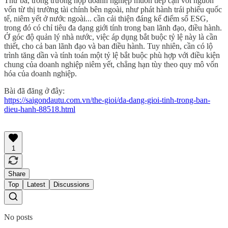
Thứ ba, trong trường hợp doanh nghiệp muốn tiếp cận với nguồn
vốn từ thị trường tài chính bên ngoài, như phát hành trái phiếu quốc
tế, niêm yết ở nước ngoài... cần cải thiện đáng kể điểm số ESG,
trong đó có chỉ tiêu đa dạng giới tính trong ban lãnh đạo, điều hành.
Ở góc độ quản lý nhà nước, việc áp dụng bắt buộc tỷ lệ này là cần
thiết, cho cả ban lãnh đạo và ban điều hành. Tuy nhiên, cần có lộ
trình tăng dần và tính toán một tỷ lệ bắt buộc phù hợp với điều kiện
chung của doanh nghiệp niêm yết, chẳng hạn tùy theo quy mô vốn
hóa của doanh nghiệp.
Bài đã đăng ở đây:
https://saigondautu.com.vn/the-gioi/da-dang-gioi-tinh-trong-ban-
dieu-hanh-88518.html
1
Share
Top
Latest
Discussions
No posts