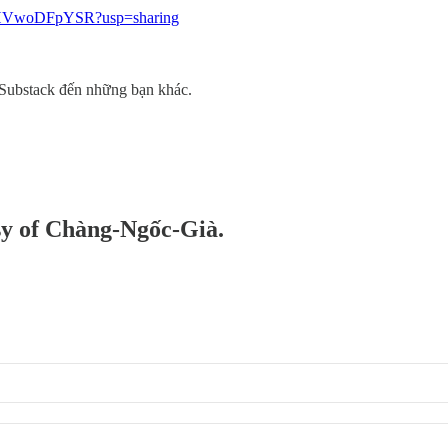
yz3HVwoDFpYSR?usp=sharing
-Substack đến những bạn khác.
esy of Chàng-Ngốc-Già.