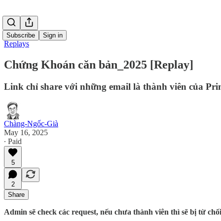
Subscribe
Sign in
Replays
Chứng Khoán căn bản_2025 [Replay]
Link chỉ share với những email là thành viên của P
Chàng-Ngốc-Già
May 16, 2025
∙ Paid
5
2
Share
Admin sẽ check các request, nếu chưa thành viên thì sẽ bị từ chối