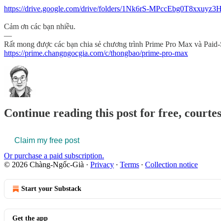
https://drive.google.com/drive/folders/1Nk6rS-MPccEbg0T8xxu
Cảm ơn các bạn nhiều.
—
Rất mong được các bạn chia sẻ chương trình Prime Pro Max và Paid
https://prime.changngocgia.com/c/thongbao/prime-pro-max
Continue reading this post for free, court
Claim my free post
Or purchase a paid subscription.
© 2026 Chàng-Ngốc-Già
·
Privacy
∙
Terms
∙
Collection notice
Start your Substack
Get the app