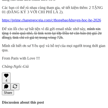
Các bạn có thể rủ nhau cùng tham gia, sẽ tiết kiệm thêm: 2 TẶNG
01 (ĐĂNG KÝ 3 VỚI CHI PHÍ LÀ 2).
https://prime.changngocgia.com/c/thongbao/khuyen-hoc-he-2026
Để xin lỗi cho sự bất tiện vì đã gửi email nhắc nhở này,
mình xin
tặng 1 món quà nhỏ, là link xem lại lớp Đầu tư căn bản (trị giá 2tr
đồng), link chỉ có giá trị trong vòng 72h
.
Mình rất biết ơn sư Yêu quý và hỗ trợ của mọi người trong thời gian
qua.
From Paris with Love !!!
Chàng-Ngốc-Già
4
Share
Discussion about this post