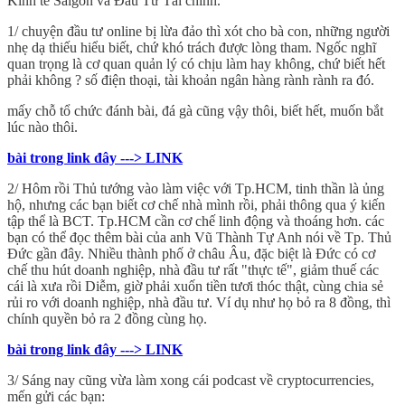
Kinh tế Saigon và Đầu Tư Tài chính.
1/ chuyện đầu tư online bị lừa đảo thì xót cho bà con, những người
nhẹ dạ thiếu hiểu biết, chứ khó trách được lòng tham. Ngốc nghĩ
quan trọng là cơ quan quản lý có chịu làm hay không, chứ biết hết
phải không ? số điện thoại, tài khoản ngân hàng rành rành ra đó.
mấy chỗ tổ chức đánh bài, đá gà cũng vậy thôi, biết hết, muốn bắt
lúc nào thôi.
bài trong link đây ---> LINK
2/ Hôm rồi Thủ tướng vào làm việc với Tp.HCM, tinh thần là ủng
hộ, nhưng các bạn biết cơ chế nhà mình rồi, phải thông qua ý kiến
tập thể là BCT. Tp.HCM cần cơ chế linh động và thoáng hơn. các
bạn có thể đọc thêm bài của anh Vũ Thành Tự Anh nói về Tp. Thủ
Đức gần đây. Nhiều thành phố ở châu Âu, đặc biệt là Đức có cơ
chế thu hút doanh nghiệp, nhà đầu tư rất "thực tế", giảm thuế các
cái là xưa rồi Diễm, giờ phải xuốn tiền tươi thóc thật, cùng chia sẻ
rủi ro với doanh nghiệp, nhà đầu tư. Ví dụ như họ bỏ ra 8 đồng, thì
chính quyền bỏ ra 2 đồng cùng họ.
bài trong link đây ---> LINK
3/ Sáng nay cũng vừa làm xong cái podcast về cryptocurrencies,
mến gửi các bạn: