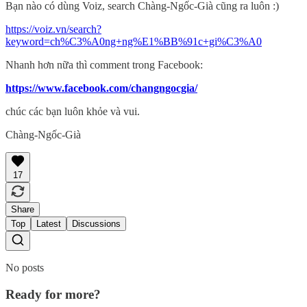
Bạn nào có dùng Voiz, search Chàng-Ngốc-Già cũng ra luôn :)
https://voiz.vn/search?
keyword=ch%C3%A0ng+ng%E1%BB%91c+gi%C3%A0
Nhanh hơn nữa thì comment trong Facebook:
https://www.facebook.com/changngocgia/
chúc các bạn luôn khỏe và vui.
Chàng-Ngốc-Già
17
Share
Top
Latest
Discussions
No posts
Ready for more?