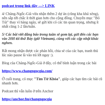
podcast trong link đây ---> LINK
4/ Chàng-Ngốc-Già vừa nhận thêm 2 dự án (cũng kha khá xèng),
nên sắp tới chắc ít thời gian hơn cho cộng đồng. Chuyên mục "Bỏ
Túi" thay vì hàng ngày, sẽ gửi khi có các tin quan trọng, nhưng ít
nhất cũng 1-2 lần/tuần.
5/ Các bài viết đăng báo trong tuần sẽ gom lại, gửi đến các bạn
vào 20H tối thứ Bảy (giờ Vietnam), cùng với các cập nhật khác
nghen.
Rất mong nhận được các phản hồi, chia sẻ của các bạn, tranh thủ
lúc nào pause là vào trả lời ngay :).
Blog của Chàng-Ngốc-Già ở đây, có thể bình luận trong các bài
https://www.changngocgia.com/
Ở cuối trang, có mục
"Tìm Từ Khóa"
, giúp các bạn tìm các bài cũ
nhanh hơn.
Podcast thì vẫn luôn ở trên Anchor
https://anchor.fm/changngocgia