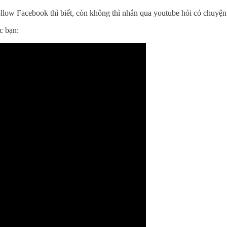
llow Facebook thì biết, còn không thì nhắn qua youtube hỏi có chuyện
c bạn: