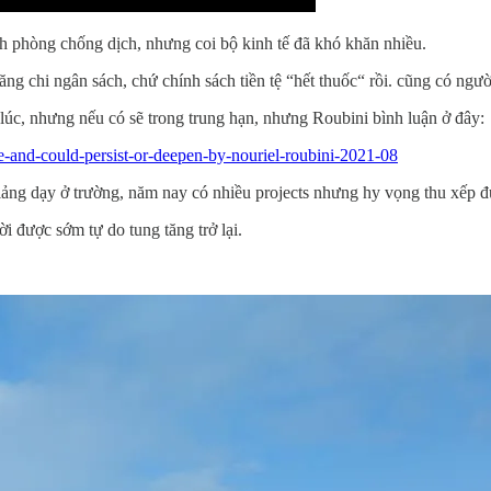
ch phòng chống dịch, nhưng coi bộ kinh tế đã khó khăn nhiều.
ng chi ngân sách, chứ chính sách tiền tệ “hết thuốc“ rồi. cũng có ngườ
lúc, nhưng nếu có sẽ trong trung hạn, nhưng Roubini bình luận ở đây:
re-and-could-persist-or-deepen-by-nouriel-roubini-2021-08
ng dạy ở trường, năm nay có nhiều projects nhưng hy vọng thu xếp đượ
 được sớm tự do tung tăng trở lại.