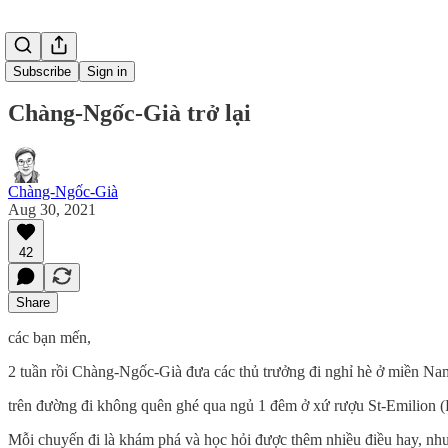
Subscribe
Sign in
Chàng-Ngốc-Già trở lại
Chàng-Ngốc-Già
Aug 30, 2021
42
Share
các bạn mến,
2 tuần rồi Chàng-Ngốc-Già đưa các thủ trưởng đi nghỉ hè ở miền Nam
trên đường đi không quên ghé qua ngủ 1 đêm ở xứ rượu St-Emilion 
Mỗi chuyến đi là khám phá và học hỏi được thêm nhiều điều hay, như