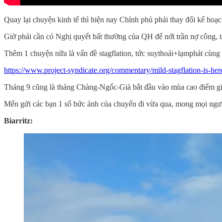
Quay lại chuyện kinh tế thì hiện nay Chính phủ phải thay đổi kế hoạ
Giờ phải cần có Nghị quyết bất thường của QH để nới trần nợ công, tă
Thêm 1 chuyện nữa là vấn đề stagflation, tức suythoái+lạmphát cùng 
https://www.project-syndicate.org/commentary/mild-stagflation-is-he
Tháng 9 cũng là tháng Chàng-Ngốc-Già bắt đầu vào mùa cao điểm giả
Mến gửi các bạn 1 số bức ảnh của chuyến đi vừa qua, mong mọi người
Biarritz: