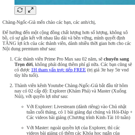
Chàng-Ngốc-Già mến chào các bạn, các anh/chị,
Để hướng đến một cộng đồng chất lượng hơn số lượng, không xô
bồ, có sự gắn kết với nhau lâu dài và bền vững, mình quyết định
TĂNG lợi ích của các thành viên, dành nhiều thời gian hơn cho các
Nội dung premium như sau:
Các thành viên Prime Pro Max sau 02 năm, sẽ
chuyển sang
Trọn đời
, không phải đóng thêm phí gì nữa. Các bạn cũng sẽ
có được
1H tham vấn trực tiếp FREE
(trị giá 3tr hay 5tr vnd
tùy lứa tuổi).
Thành viên kênh Youtube Chàng-Ngốc-Già bắt đầu từ hôm
nay có 02 cấp độ: Explorer (Khám Phá) và Master (Xuống
Núi), với quyền lợi như sau:
Với Explorer: Livestream (dành riêng) vào Chủ nhật
tuần cuối tháng, có 1 bài giảng đại chúng và Hỏi-Đáp +
Các videos bài giảng (Chương trình Kinh-Tài 10 tuần)
Với Master: ngoài quyền lợi của Explorer, thì các
videos bài giảng có thêm các Khóa học ngắn của