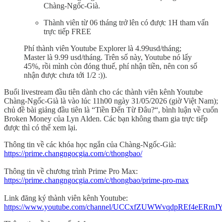
Chàng-Ngốc-Già.
Thành viên từ 06 tháng trở lên có được 1H tham vấn
trực tiếp FREE
Phí thành viên Youtube Explorer là 4.99usd/tháng;
Master là 9.99 usd/tháng. Trên số này, Youtube nó lấy
45%, rồi mình còn đóng thuế, phí nhận tiền, nên con số
nhận được chưa tới 1/2 :)).
Buổi livestream đầu tiên dành cho các thành viên kênh Youtube
Chàng-Ngốc-Già là vào lúc 11h00 ngày 31/05/2026 (giờ Việt Nam);
chủ đề bài giảng đầu tiên là “Tiền Đến Từ Đâu?“, bình luận về cuốn
Broken Money của Lyn Alden. Các bạn không tham gia trực tiếp
được thì có thể xem lại.
Thông tin về các khóa học ngắn của Chàng-Ngốc-Già:
https://prime.changngocgia.com/c/thongbao/
Thông tin về chương trình Prime Pro Max:
https://prime.changngocgia.com/c/thongbao/prime-pro-max
Link đăng ký thành viên kênh Youtube:
https://www.youtube.com/channel/UCCxfZUWWvqdpREf4eERmJYg