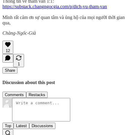
Thông tin về tham vấn 1:1:
https://substack.changngocgia.com/p/dich-vu-tham-van
Mình rất cảm ơn sự quan tâm và ủng hộ của mọi người thời gian
qua,
Chàng-Ngốc-Già
12
1
Share
Discussion about this post
Comments
Restacks
Top
Latest
Discussions