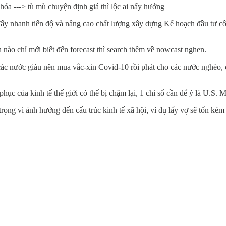
 hóa ---> tù mù chuyện định giá thì lộc ai nấy hưởng
y nhanh tiến độ và nâng cao chất lượng xây dựng Kế hoạch đầu tư cô
ào chỉ mới biết đến forecast thì search thêm về nowcast nghen.
các nước giàu nên mua vắc-xin Covid-10 rồi phát cho các nước nghèo, 
phục của kinh tế thế giới có thể bị chậm lại, 1 chỉ số cần để ý là U.S. 
rọng vì ảnh hưởng đến cấu trúc kinh tế xã hội, ví dụ lấy vợ sẽ tốn kém