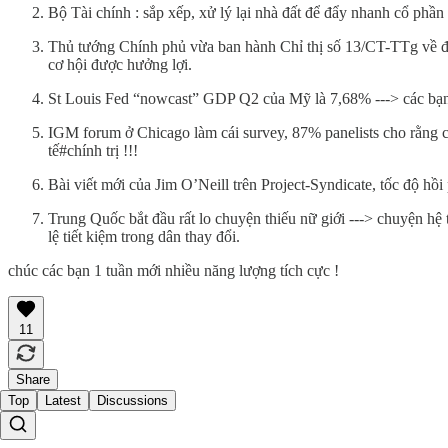
Bộ Tài chính : sắp xếp, xử lý lại nhà đất để đẩy nhanh cổ phần
Thủ tướng Chính phủ vừa ban hành Chỉ thị số 13/CT-TTg về đẩ
cơ hội được hưởng lợi.
St Louis Fed “nowcast” GDP Q2 của Mỹ là 7,68% ---> các bạn n
IGM forum ở Chicago làm cái survey, 87% panelists cho rằng 
tế#chính trị !!!
Bài viết mới của Jim O’Neill trên Project-Syndicate, tốc độ hồi 
Trung Quốc bắt đầu rất lo chuyện thiếu nữ giới ---> chuyện hệ t
lệ tiết kiệm trong dân thay đổi.
chúc các bạn 1 tuần mới nhiều năng lượng tích cực !
11
Share
Top
Latest
Discussions