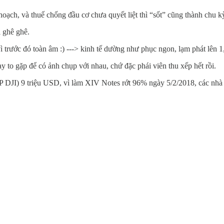
 hoạch, và thuế chống đầu cơ chưa quyết liệt thì “sốt” cũng thành chu k
i ghê ghê.
trước đó toàn âm :) ---> kinh tế dường như phục ngon, lạm phát lên 
 to gặp để có ảnh chụp với nhau, chứ đặc phái viên thu xếp hết rồi.
I) 9 triệu USD, vì làm XIV Notes rớt 96% ngày 5/2/2018, các nhà đầ