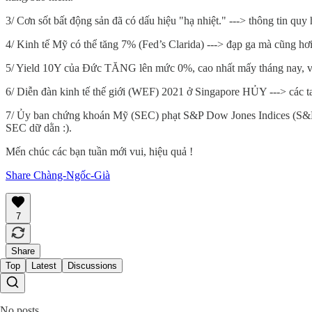
3/ Cơn sốt bất động sản đã có dấu hiệu "hạ nhiệt." ---> thông tin quy
4/ Kinh tế Mỹ có thể tăng 7% (Fed’s Clarida) ---> đạp ga mà cũng hơ
5/ Yield 10Y của Đức TĂNG lên mức 0%, cao nhất mấy tháng nay, vì 
6/ Diễn đàn kinh tế thế giới (WEF) 2021 ở Singapore HỦY ---> các tay
7/ Ủy ban chứng khoán Mỹ (SEC) phạt S&P Dow Jones Indices (S&P DJ
SEC dữ dằn :).
Mến chúc các bạn tuần mới vui, hiệu quả !
Share Chàng-Ngốc-Già
7
Share
Top
Latest
Discussions
No posts