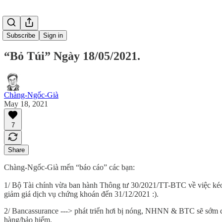
Subscribe
Sign in
“Bỏ Túi” Ngày 18/05/2021.
Chàng-Ngốc-Già
May 18, 2021
7
Share
Chàng-Ngốc-Già mến “báo cáo” các bạn:
1/ Bộ Tài chính vừa ban hành Thông tư 30/2021/TT-BTC về việc kéo
giảm giá dịch vụ chứng khoán đến 31/12/2021 :).
2/ Bancassurance ---> phát triển hơi bị nóng, NHNN & BTC sẽ sớm có
hàng/bảo hiểm.