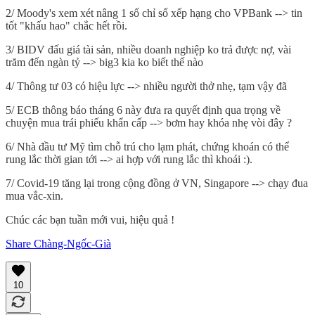
2/ Moody's xem xét nâng 1 số chỉ số xếp hạng cho VPBank --> tin
tốt "khấu hao" chắc hết rồi.
3/ BIDV đấu giá tài sản, nhiều doanh nghiệp ko trả được nợ, vài
trăm đến ngàn tỷ --> big3 kia ko biết thế nào
4/ Thông tư 03 có hiệu lực --> nhiều người thở nhẹ, tạm vậy đã
5/ ECB thông báo tháng 6 này đưa ra quyết định qua trọng về
chuyện mua trái phiếu khẩn cấp --> bơm hay khóa nhẹ vòi đây ?
6/ Nhà đầu tư Mỹ tìm chỗ trú cho lạm phát, chứng khoán có thể
rung lắc thời gian tới --> ai hợp với rung lắc thì khoái :).
7/ Covid-19 tăng lại trong cộng đồng ở VN, Singapore --> chạy đua
mua vắc-xin.
Chúc các bạn tuần mới vui, hiệu quả !
Share Chàng-Ngốc-Già
10