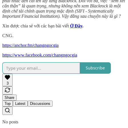
phải nhắc đến cái tên lẫy lừng Blackrock. Đối với bà, việc “xem xét
cẩn thận” là quan trọng, nhưng không nên xem Blackrock là một
định chế tài chính quan trọng mặc định (SIFI - Systematically
Important Financial Institution). Vậy đằng sau chuyện này là gì ?
Xin được chia sẻ với các bạn bài viết
Ở Đây
.
CNG.
https://anchor.fm/changngocgia
https://www.facebook.com/changngocgia
Subscribe
3
Share
Top
Latest
Discussions
No posts