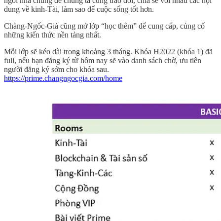
ngôi nhà chung để chúng ta cùng trao đổi, chia sẻ với nhau các nội
dung về kinh-Tài, làm sao để cuộc sống tốt hơn.
Chàng-Ngốc-Già cũng mở lớp “học thêm” để cung cấp, củng cố
những kiến thức nền tảng nhất.
Mỗi lớp sẽ kéo dài trong khoảng 3 tháng. Khóa H2022 (khóa 1) đã
full, nếu bạn đăng ký từ hôm nay sẽ vào danh sách chờ, ưu tiên
người đăng ký sớm cho khóa sau.
https://prime.changngocgia.com/home