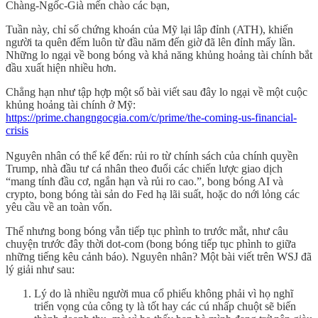
Chàng-Ngốc-Già mến chào các bạn,
Tuần này, chỉ số chứng khoán của Mỹ lại lâp đỉnh (ATH), khiến
người ta quên đếm luôn từ đầu năm đến giờ đã lên đỉnh mấy lần.
Những lo ngại về bong bóng và khả năng khủng hoảng tài chính bắt
đầu xuất hiện nhiều hơn.
Chẳng hạn như tập hợp một số bài viết sau đây lo ngại về một cuộc
khủng hoảng tài chính ở Mỹ:
https://prime.changngocgia.com/c/prime/the-coming-us-financial-
crisis
Nguyên nhân có thể kể đến: rủi ro từ chính sách của chính quyền
Trump, nhà đầu tư cá nhân theo đuổi các chiến lược giao dịch
“mang tính đầu cơ, ngắn hạn và rủi ro cao.”, bong bóng AI và
crypto, bong bóng tài sản do Fed hạ lãi suất, hoặc do nới lỏng các
yêu cầu về an toàn vốn.
Thế nhưng bong bóng vẫn tiếp tục phình to trước mắt, như câu
chuyện trước đây thời dot-com (bong bóng tiếp tục phình to giữa
những tiếng kêu cảnh báo). Nguyên nhân? Một bài viết trên WSJ đã
lý giải như sau:
Lý do là nhiều người mua cổ phiếu không phải vì họ nghĩ
triển vọng của công ty là tốt hay các cú nhấp chuột sẽ biến