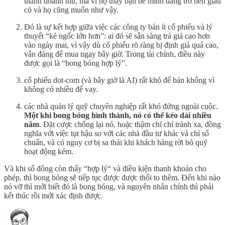
thành doanh thu, mà vì họ thấy bạn bè mình đang trở nên giàu
có và họ cũng muốn như vậy.
Đó là sự kết hợp giữa việc các công ty bán ít cổ phiếu và lý
thuyết “kẻ ngốc lớn hơn”: ai đó sẽ sẵn sàng trả giá cao hơn
vào ngày mai, vì vậy dù cổ phiếu rõ ràng bị định giá quá cao,
vẫn đáng để mua ngay bây giờ. Trong tài chính, điều này
được gọi là “bong bóng hợp lý”.
cổ phiếu dot-com (và bây giờ là AI) rất khó để bán khống vì
không có nhiều để vay.
các nhà quản lý quỹ chuyên nghiệp rất khó đứng ngoài cuộc.
Một khi bong bóng hình thành, nó có thể kéo dài nhiều
năm
. Đặt cược chống lại nó, hoặc thậm chí chỉ tránh xa, đồng
nghĩa với việc tụt hậu so với các nhà đầu tư khác và chỉ số
chuẩn, và có nguy cơ bị sa thải khi khách hàng rời bỏ quỹ
hoạt động kém.
Và khi số đông còn thấy “hợp lý“ và điều kiện thanh khoản cho
phép, thì bong bóng sẽ tiếp tục được được thổi to thêm. Đến khi nào
nó vỡ thì mới biết đó là bong bóng, và nguyên nhân chính thì phải
kết thúc rồi mới xác định được.