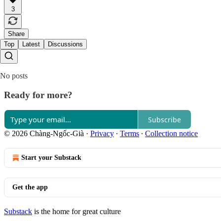
3
Share
Top
Latest
Discussions
No posts
Ready for more?
Subscribe
© 2026 Chàng-Ngốc-Già
·
Privacy
∙
Terms
∙
Collection notice
Start your Substack
Get the app
Substack
is the home for great culture