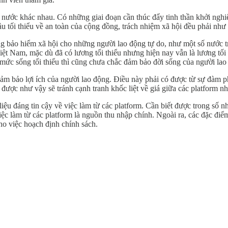
g nước khác nhau. Có những giai đoạn cần thúc đẩy tinh thần khởi nghi
u tối thiểu về an toàn của cộng đồng, trách nhiệm xã hội đều phải như 
g bảo hiểm xã hội cho những người lao động tự do, như một số nước trên
ệt Nam, mặc dù đã có lương tối thiểu nhưng hiện nay vẫn là lương tối t
c sống tối thiểu thì cũng chưa chắc đảm bảo đời sống của người lao độ
ể đảm bảo lợi ích của người lao động. Điều này phải có được từ sự đàm
được như vậy sẽ tránh cạnh tranh khốc liệt về giá giữa các platform nh
iệu đáng tin cậy về việc làm từ các platform. Cần biết được trong số 
 làm từ các platform là nguồn thu nhập chính. Ngoài ra, các đặc điểm về
cho việc hoạch định chính sách.