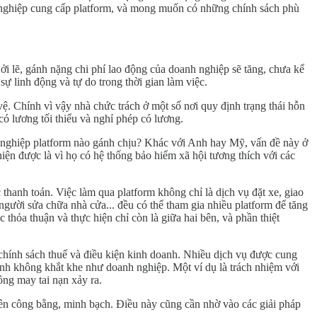
 nghiệp cung cấp platform, và mong muốn có những chính sách phù
i lẽ, gánh nặng chi phí lao động của doanh nghiệp sẽ tăng, chưa kể
ự linh động và tự do trong thời gian làm việc.
. Chính vì vậy nhà chức trách ở một số nơi quy định trạng thái hỗn
ó lương tối thiểu và nghỉ phép có lương.
nh nghiệp platform nào gánh chịu? Khác với Anh hay Mỹ, vấn đề này ở
ện được là vì họ có hệ thống bảo hiểm xã hội tương thích với các
 thanh toán. Việc làm qua platform không chỉ là dịch vụ đặt xe, giao
, người sửa chữa nhà cửa... đều có thể tham gia nhiều platform để tăng
thỏa thuận và thực hiện chỉ còn là giữa hai bên, và phần thiệt
chính sách thuế và điều kiện kinh doanh. Nhiều dịch vụ được cung
anh không khắt khe như doanh nghiệp. Một ví dụ là trách nhiệm với
ông may tai nạn xảy ra.
viên công bằng, minh bạch. Điều này cũng cần nhờ vào các giải pháp