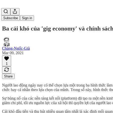
Subscribe
Sign in
Ba cái khó của 'gig economy' và chính sác
Chàng-Ngốc-Già
Mar 09, 2021
1
Share
Người lao động ngày nay có thể chọn lựa một trong ba hình thức làm 
chức hay cá nhân theo lựa chọn của mình. Trong số này, hình thức t
Sự bùng nổ của các nền tảng kết nối (platform) đã tạo ra một nền ki
giảm chi phí, tối ưu nguồn lực của xã hội thì quyền lợi của người la
Cái khó đầu tiên và thu hút nhiều quan tâm nhất là xác định mối qua