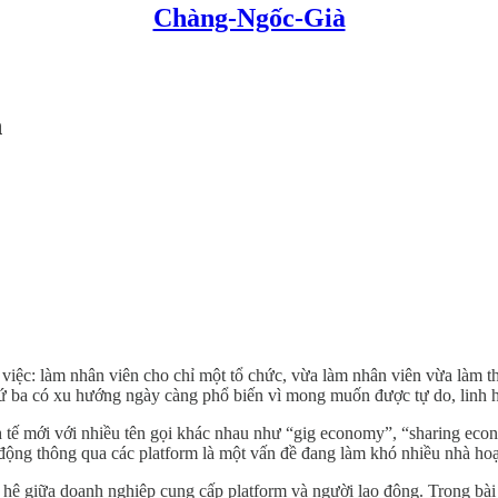
Chàng-Ngốc-Già
h
việc: làm nhân viên cho chỉ một tổ chức, vừa làm nhân viên vừa làm t
hứ ba có xu hướng ngày càng phổ biến vì mong muốn được tự do, linh h
nh tế mới với nhiều tên gọi khác nhau như “gig economy”, “sharing eco
o động thông qua các platform là một vấn đề đang làm khó nhiều nhà ho
n hệ giữa doanh nghiệp cung cấp platform và người lao động. Trong bài 