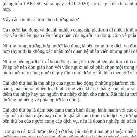
(đăng trên TBKTSG số ra ngày 29-10-2020) các tác giả đã chỉ ra nh
hợp.
Vậy các chính sách sẽ theo hướng nào?
Cả người lao động và doanh nghiệp cung cấp platform dĩ nhiên không
các vấn đề liên quan đến công đoàn của người lao động. Còn về phía n
Nhưng trong trường hợp người lao động là bên cung ứng dịch vụ độc l
hợp (hybrid) là không xác nhận mối quan hệ nhân viên nhưng phải đả
Nhưng nếu người tài xế hoạt động cùng lúc trên nhiều platform thì 
Pháp trở nên đơn giản hơn với việc người tài xế phải chọn một trong
hình thức này cũng như có quy định mức lương tối thiểu theo giờ và gi
Cái khó thứ hai là thu nhập của người lao động ở những platform chỉ 
hàng, mà còn rất nhiều loại hình công việc khác. Chẳng hạn, nhạc sĩ, h
thêm thu nhập hay tạo nguồn thu nhập chính cho mình. Rất nhiều trườn
thường nghiêng về phía người lao động.
Cái khó thứ ba là đảm bảo cạnh tranh bình đẳng, lành mạnh với các 
cấp bởi cá nhân ngày nay có mức giá rất cạnh tranh với dịch vụ tươn
bên thứ ba của người cung cấp dịch vụ, nếu là doanh nghiệp thì trác
Trong ba cái khó được đề cập ở trên, cái khó thứ hai phụ thuộc nhiều
mở (open sources) của cộng đồng cũng như sự chính trực của các thà