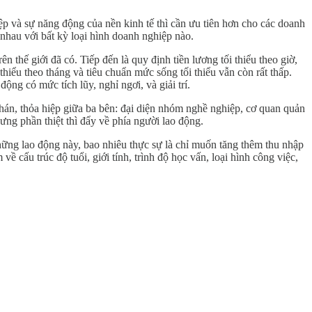
ệp và sự năng động của nền kinh tế thì cần ưu tiên hơn cho các doanh
nhau với bất kỳ loại hình doanh nghiệp nào.
 thế giới đã có. Tiếp đến là quy định tiền lương tối thiểu theo giờ,
hiểu theo tháng và tiêu chuẩn mức sống tối thiểu vẫn còn rất thấp.
ng có mức tích lũy, nghỉ ngơi, và giải trí.
 phán, thỏa hiệp giữa ba bên: đại diện nhóm nghề nghiệp, cơ quan quản
ưng phần thiệt thì đẩy về phía người lao động.
những lao động này, bao nhiêu thực sự là chỉ muốn tăng thêm thu nhập
 cấu trúc độ tuổi, giới tính, trình độ học vấn, loại hình công việc,