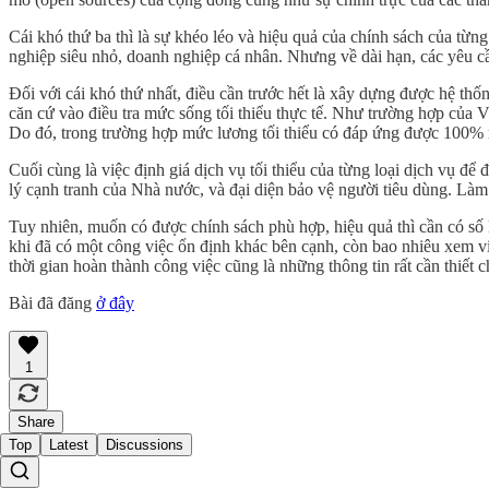
Cái khó thứ ba thì là sự khéo léo và hiệu quả của chính sách của từn
nghiệp siêu nhỏ, doanh nghiệp cá nhân. Nhưng về dài hạn, các yêu cầ
Đối với cái khó thứ nhất, điều cần trước hết là xây dựng được hệ thốn
căn cứ vào điều tra mức sống tối thiểu thực tế. Như trường hợp của Vi
Do đó, trong trường hợp mức lương tối thiểu có đáp ứng được 100% mứ
Cuối cùng là việc định giá dịch vụ tối thiểu của từng loại dịch vụ đ
lý cạnh tranh của Nhà nước, và đại diện bảo vệ người tiêu dùng. Làm 
Tuy nhiên, muốn có được chính sách phù hợp, hiệu quả thì cần có số l
khi đã có một công việc ổn định khác bên cạnh, còn bao nhiêu xem việc
thời gian hoàn thành công việc cũng là những thông tin rất cần thiết 
Bài đã đăng
ở đây
1
Share
Top
Latest
Discussions