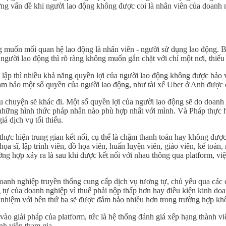
ững vấn đề khi người lao động không được coi là nhân viên của doanh
 muốn mối quan hệ lao động là nhân viên - người sử dụng lao động. Bở
gười lao động thì rõ ràng không muốn gắn chặt với chỉ một nơi, thiếu s
ập thì nhiều khả năng quyền lợi của người lao động không được bảo vệ
m bảo một số quyền của người lao động, như tài xế Uber ở Anh được c
câu chuyện sẽ khác đi. Một số quyền lợi của người lao động sẽ do doa
 những hình thức pháp nhân nào phù hợp nhất với mình. Và Pháp thực hi
á dịch vụ tối thiểu.
thực hiện trung gian kết nối, cụ thể là chậm thanh toán hay không được
ọa sĩ, lập trình viên, đồ họa viên, huấn luyện viên, giáo viên, kế toán
g hợp xảy ra là sau khi được kết nối với nhau thông qua platform, việc 
doanh nghiệp truyền thống cung cấp dịch vụ tương tự, chủ yếu qua các 
g tự của doanh nghiệp vì thuế phải nộp thấp hơn hay điều kiện kinh do
h nhiệm với bên thứ ba sẽ được đảm bảo nhiều hơn trong trường hợp kh
 vào giải pháp của platform, tức là hệ thống đánh giá xếp hạng thành 
nh viên tham gia.