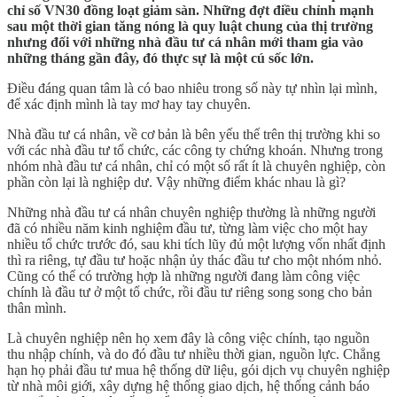
chỉ số VN30 đồng loạt giảm sàn. Những đợt điều chỉnh mạnh
sau một thời gian tăng nóng là quy luật chung của thị trường
nhưng đối với những nhà đầu tư cá nhân mới tham gia vào
những tháng gần đây, đó thực sự là một cú sốc lớn.
Điều đáng quan tâm là có bao nhiêu trong số này tự nhìn lại mình,
để xác định mình là tay mơ hay tay chuyên.
Nhà đầu tư cá nhân, về cơ bản là bên yếu thế trên thị trường khi so
với các nhà đầu tư tổ chức, các công ty chứng khoán. Nhưng trong
nhóm nhà đầu tư cá nhân, chỉ có một số rất ít là chuyên nghiệp, còn
phần còn lại là nghiệp dư. Vậy những điểm khác nhau là gì?
Những nhà đầu tư cá nhân chuyên nghiệp thường là những người
đã có nhiều năm kinh nghiệm đầu tư, từng làm việc cho một hay
nhiều tổ chức trước đó, sau khi tích lũy đủ một lượng vốn nhất định
thì ra riêng, tự đầu tư hoặc nhận ủy thác đầu tư cho một nhóm nhỏ.
Cũng có thể có trường hợp là những người đang làm công việc
chính là đầu tư ở một tổ chức, rồi đầu tư riêng song song cho bản
thân mình.
Là chuyên nghiệp nên họ xem đây là công việc chính, tạo nguồn
thu nhập chính, và do đó đầu tư nhiều thời gian, nguồn lực. Chẳng
hạn họ phải đầu tư mua hệ thống dữ liệu, gói dịch vụ chuyên nghiệp
từ nhà môi giới, xây dựng hệ thống giao dịch, hệ thống cảnh báo