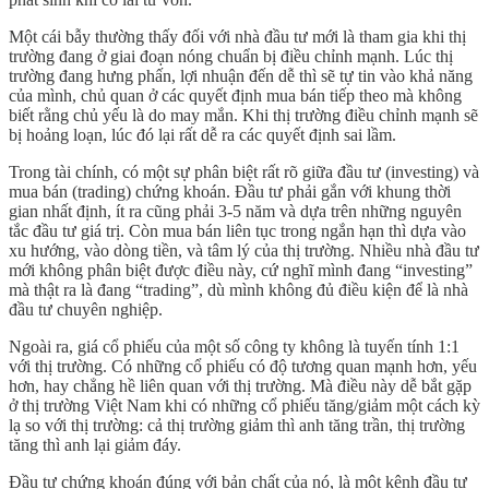
Một cái bẫy thường thấy đối với nhà đầu tư mới là tham gia khi thị
trường đang ở giai đoạn nóng chuẩn bị điều chỉnh mạnh. Lúc thị
trường đang hưng phấn, lợi nhuận đến dễ thì sẽ tự tin vào khả năng
của mình, chủ quan ở các quyết định mua bán tiếp theo mà không
biết rằng chủ yếu là do may mắn. Khi thị trường điều chỉnh mạnh sẽ
bị hoảng loạn, lúc đó lại rất dễ ra các quyết định sai lầm.
Trong tài chính, có một sự phân biệt rất rõ giữa đầu tư (investing) và
mua bán (trading) chứng khoán. Đầu tư phải gắn với khung thời
gian nhất định, ít ra cũng phải 3-5 năm và dựa trên những nguyên
tắc đầu tư giá trị. Còn mua bán liên tục trong ngắn hạn thì dựa vào
xu hướng, vào dòng tiền, và tâm lý của thị trường. Nhiều nhà đầu tư
mới không phân biệt được điều này, cứ nghĩ mình đang “investing”
mà thật ra là đang “trading”, dù mình không đủ điều kiện để là nhà
đầu tư chuyên nghiệp.
Ngoài ra, giá cổ phiếu của một số công ty không là tuyến tính 1:1
với thị trường. Có những cổ phiếu có độ tương quan mạnh hơn, yếu
hơn, hay chẳng hề liên quan với thị trường. Mà điều này dễ bắt gặp
ở thị trường Việt Nam khi có những cổ phiếu tăng/giảm một cách kỳ
lạ so với thị trường: cả thị trường giảm thì anh tăng trần, thị trường
tăng thì anh lại giảm đáy.
Đầu tư chứng khoán đúng với bản chất của nó, là một kênh đầu tư