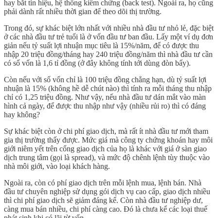
hay bắt tín hiệu, hệ thống kiểm chứng (back test). Ngoài ra, họ cũng
phải dành rất nhiều thời gian để theo dõi thị trường.
Trong đó, sự khác biệt lớn nhất với nhiều nhà đầu tư nhỏ lẻ, đặc biệt
ở các nhà đầu tư trẻ tuổi là ở vốn đầu tư ban đầu. Lấy một ví dụ đơn
giản nếu tỷ suất lợi nhuận mục tiêu là 15%/năm, để có được thu
nhập 20 triệu đồng/tháng hay 240 triệu đồng/năm thì nhà đầu tư cần
có số vốn là 1,6 tỉ đồng (ở đây không tính tới dùng đòn bẩy).
Còn nếu với số vốn chỉ là 100 triệu đồng chẳng hạn, dù tỷ suất lợi
nhuận là 15% (không hề dễ chút nào) thì tính ra mỗi tháng thu nhập
chỉ có 1,25 triệu đồng. Như vậy, nếu nhà đầu tư dán mắt vào màn
hình cả ngày, để được thu nhập như vậy (nhiều rủi ro) thì có đáng
hay không?
Sự khác biệt còn ở chi phí giao dịch, mà rất ít nhà đầu tư mới tham
gia thị trường thấy được. Mức giá mà công ty chứng khoán hay môi
giới niêm yết trên cổng giao dịch của họ là khác với giá ở sàn giao
dịch trung tâm (gọi là spread), và mức độ chênh lệnh tùy thuộc vào
nhà môi giới, vào loại khách hàng.
Ngoài ra, còn có phí giao dịch trên mỗi lệnh mua, lệnh bán. Nhà
đầu tư chuyên nghiệp sử dụng gói dịch vụ cao cấp, giao dịch nhiều
thì chi phí giao dịch sẽ giảm đáng kể. Còn nhà đầu tư nghiệp dư,
càng mua bán nhiều, chi phí càng cao. Đó là chưa kể các loại thuế
phát sinh khi có lãi từ vốn.