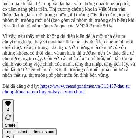
hiệu quả khi đầu tư trung và dài hạn vào những doanh nghiệp tốt,
có tiềm năng phát triển. Thị trường chứng khoán Việt Nam vẫn
được đánh giá là một trong những thị trường đầy tiềm năng trong
nhóm thị trường mới nổi (bao gồm cả nhóm thị trường cận biên) khi
tỷ suất sinh lời năm năm vừa qua của VN30 ở mức 80%.
Vì vậy, nếu thấy mình không đủ điều kiện để là một nhà đầu tư
chuyên nghiệp, thay vì mua bán liên tục hãy thiết lập cho mình một
chiến lược đầu tư trung - dài hạn. Với những nhà đầu tư có vốn
nhưng không có thời gian và am hiểu thị trường, nên ủy thác đầu tư
cho nơi đáng tin cậy. Còn với các nhà đầu tư trẻ tuổi, nên tập trung
chính vào công việc chính của mình, tăng thu nhập, tăng tích lũy, và
chỉ đầu tư từ tiền nhàn rỗi. Khi thị trường có nhiều nhà đầu tư cá
nhân thật sự, thị trường sẽ phát triển ổn định bền vững.
Bài đã đăng ở đây:
https://www.thesaigontimes.vn/313437/dau-tu-
chung-khoan-tay-chuyen-hay-tay-mo.html
4
Share
Top
Latest
Discussions