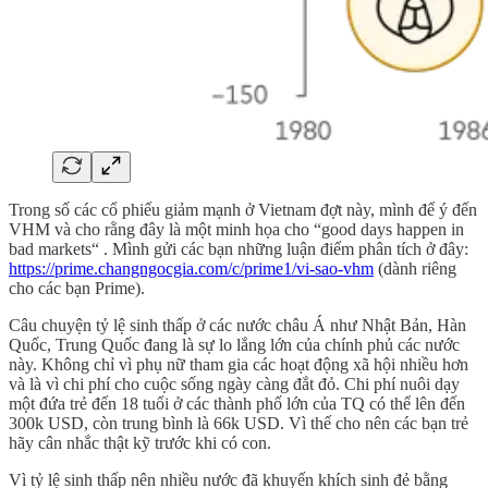
Trong số các cổ phiếu giảm mạnh ở Vietnam đợt này, mình để ý đến
VHM và cho rằng đây là một minh họa cho “good days happen in
bad markets“ . Mình gửi các bạn những luận điểm phân tích ở đây:
https://prime.changngocgia.com/c/prime1/vi-sao-vhm
(dành riêng
cho các bạn Prime).
Câu chuyện tỷ lệ sinh thấp ở các nước châu Á như Nhật Bản, Hàn
Quốc, Trung Quốc đang là sự lo lắng lớn của chính phủ các nước
này. Không chỉ vì phụ nữ tham gia các hoạt động xã hội nhiều hơn
và là vì chi phí cho cuộc sống ngày càng đắt đỏ. Chi phí nuôi dạy
một đứa trẻ đến 18 tuổi ở các thành phố lớn của TQ có thể lên đến
300k USD, còn trung bình là 66k USD. Vì thế cho nên các bạn trẻ
hãy cân nhắc thật kỹ trước khi có con.
Vì tỷ lệ sinh thấp nên nhiều nước đã khuyến khích sinh đẻ bằng