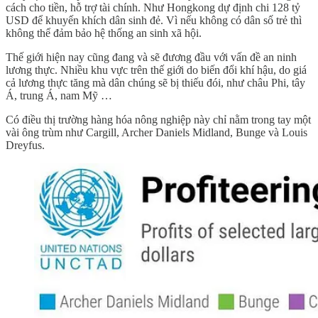
cách cho tiền, hỗ trợ tài chính. Như Hongkong dự định chi 128 tỷ
USD để khuyến khích dân sinh đẻ. Vì nếu không có dân số trẻ thì
không thể đảm bảo hệ thống an sinh xã hội.
Thế giới hiện nay cũng đang và sẽ đương đầu với vấn đề an ninh
lương thực. Nhiều khu vực trên thế giới do biến đổi khí hậu, do giá
cả lương thực tăng mà dân chúng sẽ bị thiếu đói, như châu Phi, tây
Á, trung Á, nam Mỹ …
Có điều thị trường hàng hóa nông nghiệp này chỉ nằm trong tay một
vài ông trùm như Cargill, Archer Daniels Midland, Bunge và Louis
Dreyfus.