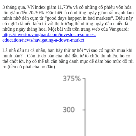
3 tháng qua, VNIndex giảm 11,73% và có những cổ phiếu vốn hóa
lớn giảm đến 20-30%. Đặc biệt là có những ngày giảm rất mạnh làm
mình nhớ đến cụm từ “good days happen in bad markets“. Điều này
có nghĩa là nếu kiên trì với thị trường thì những ngày đảo chiều là
những ngày thăng hoa. Một bài viết trên trang web của Vanguard:
https://investor.vanguard.com/investor-resources-
education/news/navigating-a-down-market
Là nhà đầu tư cá nhân, bạn hãy thử tự hỏi “vì sao có người mua khi
mình bán?“. Còn lý do bán của nhà đầu tư tổ chức thì nhiều, họ có
thể chốt lời, họ có thể tái cân bằng danh mục để đảm bảo mức độ rủi
ro (tiền có phải của họ đâu).