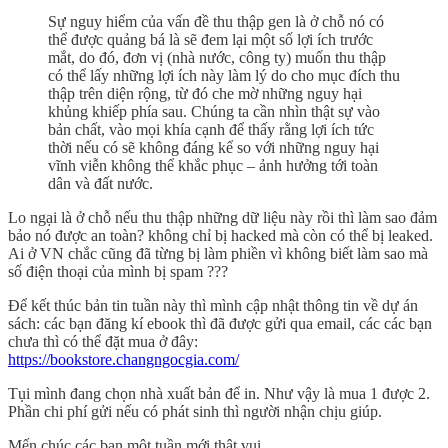
Sự nguy hiểm của vấn đề thu thập gen là ở chỗ nó có
thể được quảng bá là sẽ đem lại một số lợi ích trước
mắt, do đó, đơn vị (nhà nước, công ty) muốn thu thập
có thể lấy những lợi ích này làm lý do cho mục đích thu
thập trên diện rộng, từ đó che mờ những nguy hại
khủng khiếp phía sau. Chúng ta cần nhìn thật sự vào
bản chất, vào mọi khía cạnh để thấy rằng lợi ích tức
thời nếu có sẽ không đáng kể so với những nguy hại
vĩnh viễn không thể khắc phục – ảnh hưởng tới toàn
dân và đất nước.
Lo ngại là ở chỗ nếu thu thập những dữ liệu này rồi thì làm sao đảm
bảo nó được an toàn? không chỉ bị hacked mà còn có thể bị leaked.
Ai ở VN chắc cũng đã từng bị làm phiền vì không biết làm sao mà
số điện thoại của mình bị spam ???
Để kết thúc bản tin tuần này thì mình cập nhật thông tin về dự án
sách: các bạn đăng kí ebook thì đã được gửi qua email, các các bạn
chưa thì có thể đặt mua ở đây:
https://bookstore.changngocgia.com/
Tụi mình đang chọn nhà xuất bản để in. Như vậy là mua 1 được 2.
Phần chi phí gửi nếu có phát sinh thì người nhận chịu giúp.
Mến chúc các bạn một tuần mới thật vui.