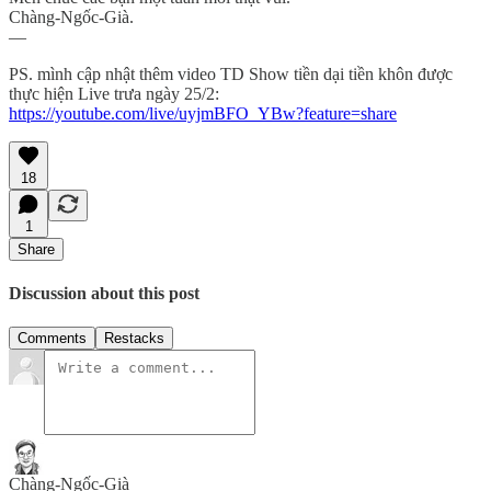
Chàng-Ngốc-Già.
—
PS. mình cập nhật thêm video TD Show tiền dại tiền khôn được
thực hiện Live trưa ngày 25/2:
https://youtube.com/live/uyjmBFO_YBw?feature=share
18
1
Share
Discussion about this post
Comments
Restacks
Chàng-Ngốc-Già