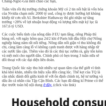
Chàng-Ngốc-Già mến chào các bạn,
Tuần vừa rồi thị trường chứng khoán Mỹ có 2 tin nổi bật là vốn hóa
của Nvidia chạm mốc 2000 tỷ usd, công ty được hưởng lợi khủng
khiếp từ cơn sốt AI. Berkshire Hathaway thì ghi nhận sự tăng
trưởng +28% về lợi nhuận hoạt động và lượng tiền mặt kỷ lục là
167,6 tỷ USD.
Các cuộc biểu tình của nông dân ở EU tạm lắng, riêng Pháp thì
bùng nổ, với ngày hôm qua 24/2 khi ở Paris bắt đầu Hội chợ Nông
nghiệp hàng năm rất nổi tiếng. Nông dân nổi giận vì thu không đủ
chi, càng làm càng lỗ vì không cạnh tranh được với hàng nhập từ
các nước lân cận. Thêm vào đó là các thủ tục rườm rà, gây tốn kém
và mệt mỏi cho người dân. Chính phủ có hẹn trong 3 tuần nữa sẽ
đối thoại với các đại diện liên đoàn.
Trung Quốc lúc này thu hút nhiều sự quan tâm của thế giới vì tình
khá khó khăn, nhiều tín hiệu xấu đến cùng lúc. Thế kẹt của TQ là
cân nhắc đánh đổi giữa kinh tế với ổn định chính trị, hệ tư tưởng và
dấu ấn cá nhân của Tập Cận Bình. Các bạn đã đăng kí Prime có thể
đọc trước toàn bộ nội dung
ở đây.
(click vào link)