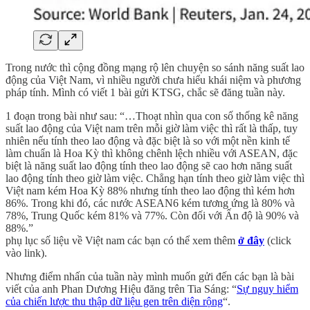
Trong nước thì cộng đồng mạng rộ lên chuyện so sánh năng suất lao
động của Việt Nam, vì nhiều người chưa hiểu khái niệm và phương
pháp tính. Mình có viết 1 bài gửi KTSG, chắc sẽ đăng tuần này.
1 đoạn trong bài như sau: “…Thoạt nhìn qua con số thống kê năng
suất lao động của Việt nam trên mỗi giờ làm việc thì rất là thấp, tuy
nhiên nếu tính theo lao động và đặc biệt là so với một nền kinh tế
làm chuẩn là Hoa Kỳ thì không chênh lệch nhiều với ASEAN, đặc
biệt là năng suất lao động tính theo lao động sẽ cao hơn năng suất
lao động tính theo giờ làm việc. Chẳng hạn tính theo giờ làm việc thì
Việt nam kém Hoa Kỳ 88% nhưng tính theo lao động thì kém hơn
86%. Trong khi đó, các nước ASEAN6 kém tương ứng là 80% và
78%, Trung Quốc kém 81% và 77%. Còn đối với Ấn độ là 90% và
88%.”
phụ lục số liệu về Việt nam các bạn có thể xem thêm
ở đây
(click
vào link).
Nhưng điểm nhấn của tuần này mình muốn gửi đến các bạn là bài
viết của anh Phan Dương Hiệu đăng trên Tia Sáng: “
Sự nguy hiểm
của chiến lược thu thập dữ liệu gen trên diện rộng
“.